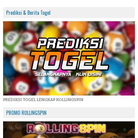
Prediksi & Berita Togel
PREDIKSI TOGEL LENGKAP ROLLINGSPIN
PROMO ROLLINGSPIN