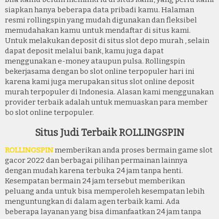
siapkan hanya beberapa data pribadi kamu. Halaman
resmi rollingspin yang mudah digunakan dan fleksibel
memudahakan kamu untuk mendaftar di situs kami.
Untuk melakukan deposit di
situs slot depo murah
, selain
dapat deposit melalui bank, kamu juga dapat
menggunakan e-money ataupun pulsa. Rollingspin
bekerjasama dengan bo slot online terpopuler hari ini
karena kami juga merupakan situs slot online deposit
murah terpopuler di Indonesia. Alasan kami menggunakan
provider terbaik adalah untuk memuaskan para member
bo slot online terpopuler
.
Situs Judi Terbaik ROLLINGSPIN
ROLLINGSPIN
memberikan anda proses bermain game
slot
gacor 2022
dan berbagai pilihan permainan lainnya
dengan mudah karena terbuka 24 jam tanpa henti.
Kesempatan bermain 24 jam tersebut memberikan
peluang anda untuk bisa memperoleh kesempatan lebih
menguntungkan di dalam agen terbaik kami. Ada
beberapa layanan yang bisa dimanfaatkan 24 jam tanpa