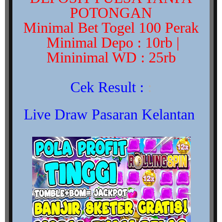
POTONGAN
Minimal Bet Togel 100 Perak
Minimal Depo : 10rb |
Mininimal WD : 25rb
Cek Result :
:
Live Draw Pasaran Kelantan