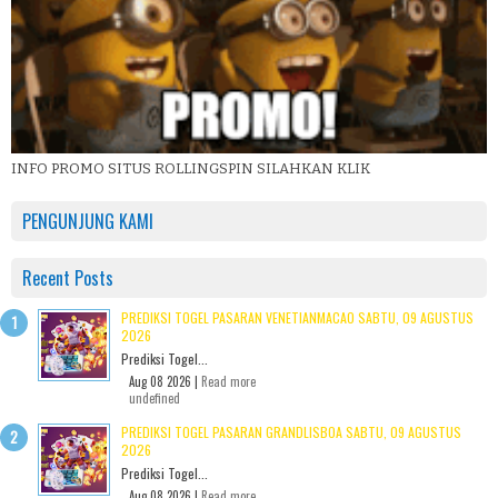
INFO PROMO SITUS ROLLINGSPIN SILAHKAN KLIK
PENGUNJUNG KAMI
Recent Posts
PREDIKSI TOGEL PASARAN VENETIANMACAO SABTU, 09 AGUSTUS
2026
Prediksi Togel...
Aug 08 2026 |
Read more
undefined
PREDIKSI TOGEL PASARAN GRANDLISBOA SABTU, 09 AGUSTUS
2026
Prediksi Togel...
Aug 08 2026 |
Read more