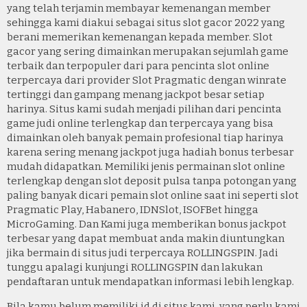
yang telah terjamin membayar kemenangan member
sehingga kami diakui sebagai
situs slot gacor 2022
yang
berani memerikan kemenangan kepada member. Slot
gacor yang sering dimainkan merupakan sejumlah game
terbaik dan terpopuler dari para pencinta slot online
terpercaya dari provider Slot Pragmatic dengan winrate
tertinggi dan gampang menang jackpot besar setiap
harinya. Situs kami sudah menjadi pilihan dari pencinta
game judi online terlengkap dan terpercaya yang bisa
dimainkan oleh banyak pemain profesional tiap harinya
karena sering menang jackpot juga hadiah bonus terbesar
mudah didapatkan. Memiliki jenis permainan slot online
terlengkap dengan slot
deposit pulsa tanpa potongan
yang
paling banyak dicari pemain slot online saat ini seperti slot
Pragmatic Play, Habanero, IDNSlot, ISOFBet hingga
MicroGaming. Dan Kami juga memberikan bonus jackpot
terbesar yang dapat membuat anda makin diuntungkan
jika bermain di situs judi terpercaya ROLLINGSPIN. Jadi
tunggu apalagi kunjungi ROLLINGSPIN dan lakukan
pendaftaran untuk mendapatkan informasi lebih lengkap.
Bila kamu belum memiliki id di situs kami, yang perlu kami