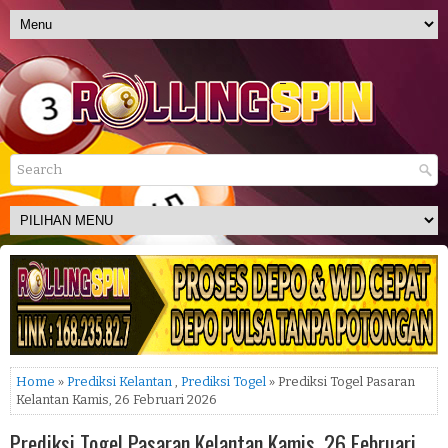
Home
»
Prediksi Kelantan
,
Prediksi Togel
» Prediksi Togel Pasaran
Kelantan Kamis, 26 Februari 2026
Prediksi Togel Pasaran Kelantan Kamis, 26 Februari