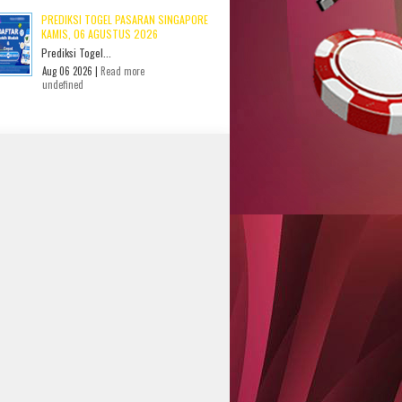
PREDIKSI TOGEL PASARAN SINGAPORE
KAMIS, 06 AGUSTUS 2026
Prediksi Togel...
Aug 06 2026 |
Read more
undefined