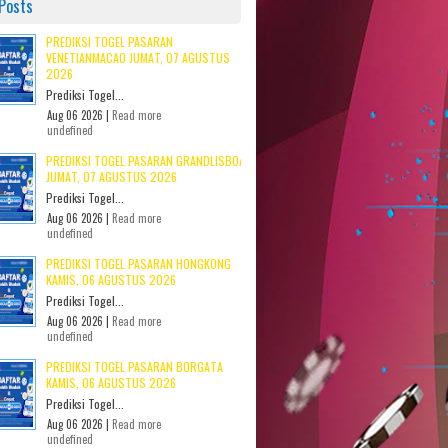
Posts
PREDIKSI TOGEL PASARAN
VENETIANMACAO JUMAT, 07 AGUSTUS
2026
Prediksi Togel...
Aug 06 2026 |
Read more
undefined
PREDIKSI TOGEL PASARAN GRANDLISBOA
JUMAT, 07 AGUSTUS 2026
Prediksi Togel...
Aug 06 2026 |
Read more
undefined
PREDIKSI TOGEL PASARAN HONGKONG
KAMIS, 06 AGUSTUS 2026
Prediksi Togel...
Aug 06 2026 |
Read more
undefined
PREDIKSI TOGEL PASARAN BORGATA
KAMIS, 06 AGUSTUS 2026
Prediksi Togel...
Aug 06 2026 |
Read more
undefined