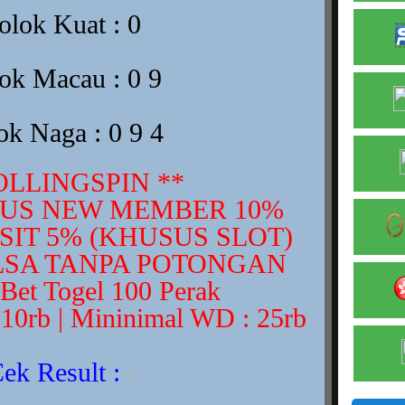
olok Kuat : 0
ok Macau : 0 9
ok Naga : 0 9 4
OLLINGSPIN **
US NEW MEMBER 10%
IT 5% (KHUSUS SLOT)
LSA TANPA POTONGAN
Bet Togel 100 Perak
10rb | Mininimal WD : 25rb
ek Result :
: