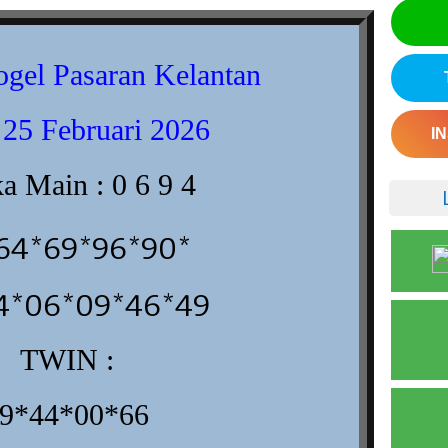
ogel Pasaran Kelantan
 25 Februari 2026
I
a Main : 0 6 9 4
64*69*96*90*
4*06*09*46*49
TWIN :
9*44*00*66