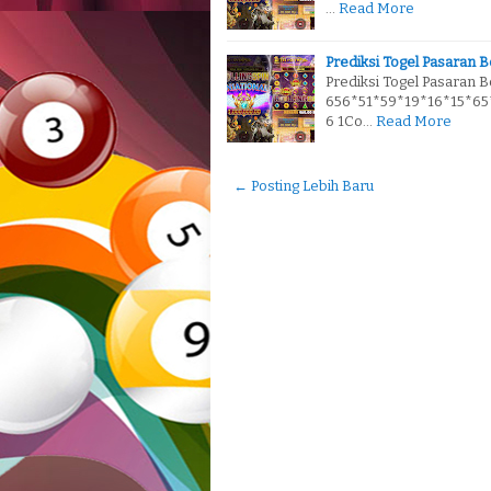
…
Read More
Prediksi Togel Pasaran B
Prediksi Togel Pasaran B
656*51*59*19*16*15*65*
6 1Co…
Read More
← Posting Lebih Baru