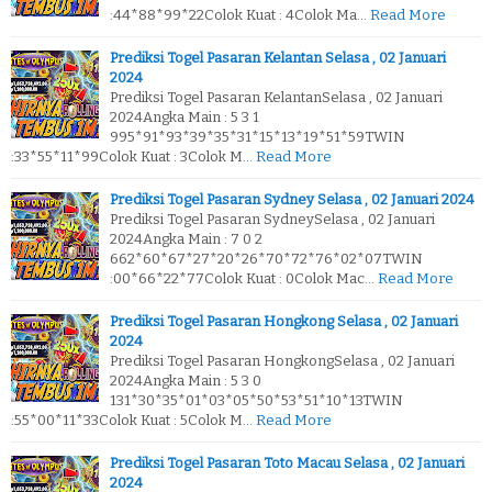
:44*88*99*22Colok Kuat : 4Colok Ma…
Read More
Prediksi Togel Pasaran Kelantan Selasa , 02 Januari
2024
Prediksi Togel Pasaran KelantanSelasa , 02 Januari
2024Angka Main : 5 3 1
995*91*93*39*35*31*15*13*19*51*59TWIN
:33*55*11*99Colok Kuat : 3Colok M…
Read More
Prediksi Togel Pasaran Sydney Selasa , 02 Januari 2024
Prediksi Togel Pasaran SydneySelasa , 02 Januari
2024Angka Main : 7 0 2
662*60*67*27*20*26*70*72*76*02*07TWIN
:00*66*22*77Colok Kuat : 0Colok Mac…
Read More
Prediksi Togel Pasaran Hongkong Selasa , 02 Januari
2024
Prediksi Togel Pasaran HongkongSelasa , 02 Januari
2024Angka Main : 5 3 0
131*30*35*01*03*05*50*53*51*10*13TWIN
:55*00*11*33Colok Kuat : 5Colok M…
Read More
Prediksi Togel Pasaran Toto Macau Selasa , 02 Januari
2024