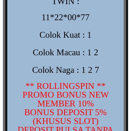
TWIN :
11*22*00*77
Colok Kuat : 1
Colok Macau : 1 2
Colok Naga : 1 2 7
** ROLLINGSPIN **
PROMO BONUS NEW
MEMBER 10%
BONUS DEPOSIT 5%
(KHUSUS SLOT)
DEPOSIT PULSA TANPA