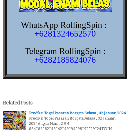
WhatsApp RollingSpin :
+
6281324652570
Telegram RollingSpin :
+
6282185824076
Related Posts:
Prediksi Togel Pasaran Borgata Selasa , 02 Januari 2024
Prediksi Togel Pasaran BorgataSelasa , 02 Januari
2024Angka Main : 2 9 4
884*89*82*48*42*49*94*98*92*29*24TWIN