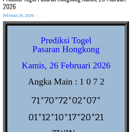
2026
Februari 26, 2026
Prediksi Togel
Pasaran Hongkong
Kamis, 26 Februari 2026
Angka Main : 1 0 7 2
71*70*72*02*07*
01*12*10*17*20*21