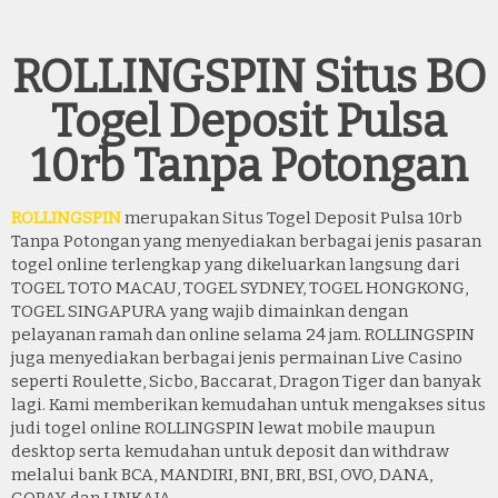
ROLLINGSPIN Situs BO
Togel Deposit Pulsa
10rb Tanpa Potongan
ROLLINGSPIN
merupakan Situs Togel Deposit Pulsa 10rb
Tanpa Potongan yang menyediakan berbagai jenis pasaran
togel online
terlengkap yang dikeluarkan langsung dari
TOGEL TOTO MACAU, TOGEL SYDNEY, TOGEL HONGKONG,
TOGEL SINGAPURA yang wajib dimainkan dengan
pelayanan ramah dan online selama 24 jam. ROLLINGSPIN
juga menyediakan berbagai jenis permainan Live Casino
seperti Roulette, Sicbo, Baccarat, Dragon Tiger dan banyak
lagi. Kami memberikan kemudahan untuk mengakses situs
judi togel online ROLLINGSPIN lewat mobile maupun
desktop serta kemudahan untuk deposit dan withdraw
melalui bank BCA, MANDIRI, BNI, BRI, BSI, OVO, DANA,