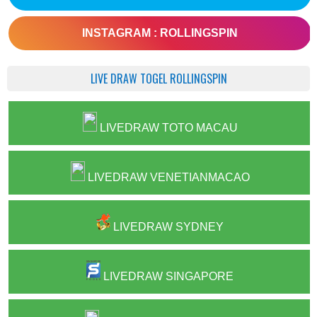
INSTAGRAM : ROLLINGSPIN
LIVE DRAW TOGEL ROLLINGSPIN
LIVEDRAW TOTO MACAU
LIVEDRAW VENETIANMACAO
LIVEDRAW SYDNEY
LIVEDRAW SINGAPORE