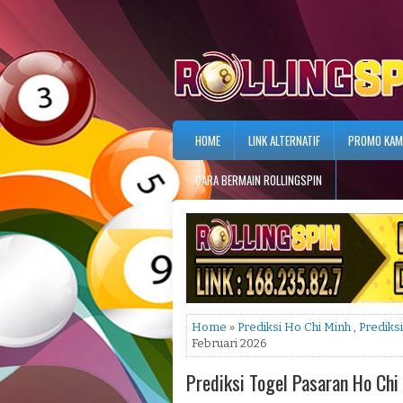
HOME
LINK ALTERNATIF
PROMO KAM
CARA BERMAIN ROLLINGSPIN
Home
»
Prediksi Ho Chi Minh
,
Prediksi
Februari 2026
Prediksi Togel Pasaran Ho Chi