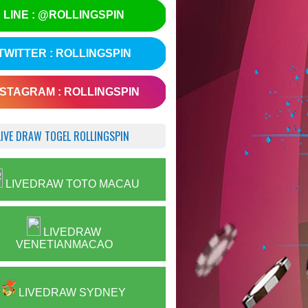
LINE : @ROLLINGSPIN
TWITTER : ROLLINGSPIN
NSTAGRAM : ROLLINGSPIN
LIVE DRAW TOGEL ROLLINGSPIN
LIVEDRAW TOTO MACAU
LIVEDRAW
VENETIANMACAO
LIVEDRAW SYDNEY