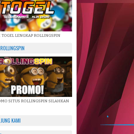
I TOGEL LENGKAP ROLLINGSPIN
ROLLINGSPIN
OMO SITUS ROLLINGSPIN SILAHKAN
JUNG KAMI