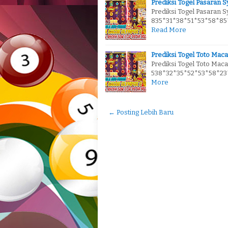
Prediksi Togel Pasaran 
Prediksi Togel Pasaran 
835*31*38*51*53*58*85*
Read More
Prediksi Togel Toto Mac
Prediksi Togel Toto Mac
538*32*35*52*53*58*23
More
← Posting Lebih Baru