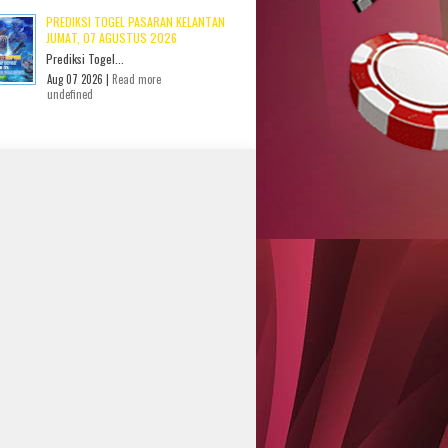
PREDIKSI TOGEL PASARAN KELANTAN
JUMAT, 07 AGUSTUS 2026
Prediksi Togel...
Aug 07 2026 |
Read more
undefined