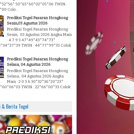
*52*56* 50*65*60*02*05*06 TWIN :
00 Colo...
Prediksi Togel Pasaran Hongkong
Senin,03 Agustus 2026
Prediksi Togel Pasaran Hongkong
Senin, 03 Agustus 2026 Angka Main
: 4 7 9 3 47*49*43*74*73*
*34*37*39 TWIN : 44*77*99*33 Colok
Prediksi Togel Pasaran Hongkong
Selasa, 04 Agustus 2026
Prediksi Togel Pasaran Hongkong
Selasa, 04 Agustus 2026 Angka
Main : 2 0 3 6 30*32*36*20*23*
*60*06*03 TWIN : 22*66*00*33 Colok
i & Berita Togel