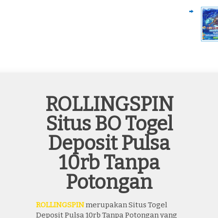
ROLLINGSPIN
Situs BO Togel
Deposit Pulsa
10rb Tanpa
Potongan
ROLLINGSPIN
merupakan Situs Togel
Deposit Pulsa 10rb Tanpa Potongan yang