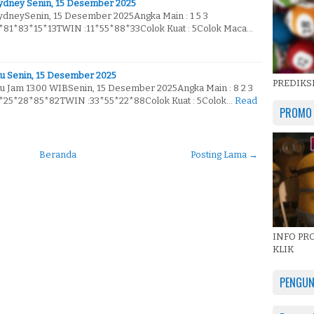
Sydney Senin, 15 Desember 2025
SydneySenin, 15 Desember 2025Angka Main : 1 5 3
81*83*15*13TWIN :11*55*88*33Colok Kuat : 5Colok Maca…
au Senin, 15 Desember 2025
PREDIKS
au Jam 13.00 WIBSenin, 15 Desember 2025Angka Main : 8 2 3
*25*28*85*82TWIN :33*55*22*88Colok Kuat : 5Colok…
Read
PROMO 
Beranda
Posting Lama →
INFO PR
KLIK
PENGUN