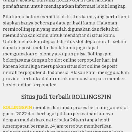
pendaftaran untuk mendapatkan informasi lebih lengkap.
Bila kamu belum memiliki id di situs kami, yang perlu kami
siapkan hanya beberapa data pribadi kamu. Halaman
resmi rollingspin yang mudah digunakan dan fleksibel
memudahakan kamu untuk mendaftar di situs kami.
Untuk melakukan deposit di
situs slot depo murah
, selain
dapat deposit melalui bank, kamu juga dapat
menggunakan e-money ataupun pulsa. Rollingspin
bekerjasama dengan bo slot online terpopuler hari ini
karena kami juga merupakan situs slot online deposit
murah terpopuler di Indonesia. Alasan kami menggunakan
provider terbaik adalah untuk memuaskan para member
bo slot online terpopuler
.
Situs Judi Terbaik ROLLINGSPIN
ROLLINGSPIN
memberikan anda proses bermain game
slot
gacor 2022
dan berbagai pilihan permainan lainnya
dengan mudah karena terbuka 24 jam tanpa henti.
Kesempatan bermain 24 jam tersebut memberikan