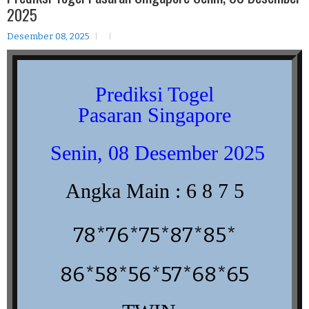
2025
Desember 08, 2025
Prediksi Togel
Pasaran Singapore
Senin
, 08 Desember 2025
Angka Main : 6 8 7 5
78*76*75*87*85*
86*58*56*57*68*65