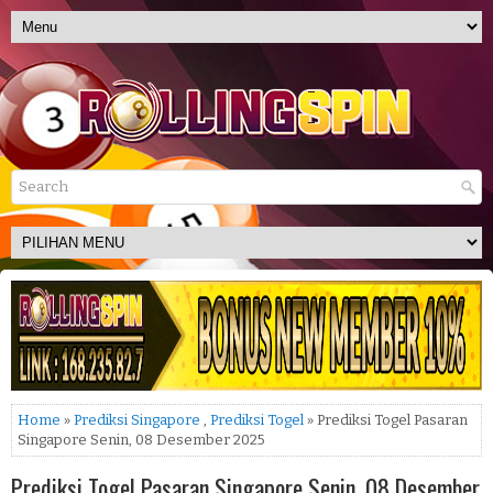
Home
»
Prediksi Singapore
,
Prediksi Togel
» Prediksi Togel Pasaran
Singapore Senin, 08 Desember 2025
Prediksi Togel Pasaran Singapore Senin, 08 Desember