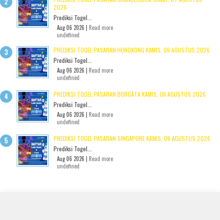
2026
Prediksi Togel...
Aug 06 2026 |
Read more
undefined
PREDIKSI TOGEL PASARAN HONGKONG KAMIS, 06 AGUSTUS 2026
Prediksi Togel...
Aug 06 2026 |
Read more
undefined
PREDIKSI TOGEL PASARAN BORGATA KAMIS, 06 AGUSTUS 2026
Prediksi Togel...
Aug 06 2026 |
Read more
undefined
PREDIKSI TOGEL PASARAN SINGAPORE KAMIS, 06 AGUSTUS 2026
Prediksi Togel...
Aug 06 2026 |
Read more
undefined