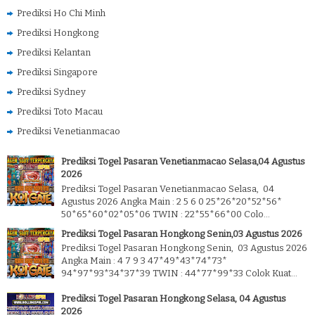
Prediksi Ho Chi Minh
Prediksi Hongkong
Prediksi Kelantan
Prediksi Singapore
Prediksi Sydney
Prediksi Toto Macau
Prediksi Venetianmacao
Prediksi Togel Pasaran Venetianmacao Selasa,04 Agustus
2026
Prediksi Togel Pasaran Venetianmacao Selasa, 04
Agustus 2026 Angka Main : 2 5 6 0 25*26*20*52*56*
50*65*60*02*05*06 TWIN : 22*55*66*00 Colo...
Prediksi Togel Pasaran Hongkong Senin,03 Agustus 2026
Prediksi Togel Pasaran Hongkong Senin, 03 Agustus 2026
Angka Main : 4 7 9 3 47*49*43*74*73*
94*97*93*34*37*39 TWIN : 44*77*99*33 Colok Kuat...
Prediksi Togel Pasaran Hongkong Selasa, 04 Agustus
2026