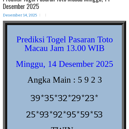
Desember 2025
Desember 14, 2025
Prediksi Togel Pasaran Toto
Macau Jam 13.00 WIB
Minggu, 14 Desember 2025
Angka Main : 5 9 2 3
39*35*32*29*23*
25*93*92*95*59*53