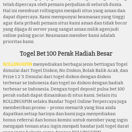
telah dipercaya oleh pemain perjudian di seluruh dunia.
Hal ini membuat rollingspin menjadi situs yang aman dan
dapat dipercaya. Kami mempunyai keamanan yang tinggi
agar data pribadi pemain situs kami aman dan tidak bocor
yang dijaga di server yang sangat aman milik agen
judi
online
paling gacor. Keamanan member kami adalah
prioritas kami.
Togel Bet 100 Perak Hadiah Besar
ROLLINGSPIN
menyediakan berbagai jenis bettingan Togel
dimulai dari Togel Diskon, No Diskon, Bolak Balik Acak, dan
Prize 1 2 3. Dimulai dari togel diskon dengan diskon
terbesar se Indonesia dan togel no diskon dengan hadiah
terbesar se Indonesia. Dengan
togel deposit pulsa bet 100
perak
sudah dapat dimainkan di situs kami. Selain itu
ROLLINGSPIN selaku Bandar Togel Online Terpercaya juga
memberikan promo – promo menarik yang bisa anda
dapatkan setiap harinya dan kami juga menyediakan
bonus referral dan bonus komisi untuk member yang ingin
mengajak teman atau ingin menjadi bandar judi togel darat