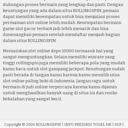
dukungan proses bermain yang lengkap dan pasti. Dengan
keuntungan yang ada dalam situs ROLLINGSPIN, pemain
dapat memiliki kesempatan untuk bisa menjalani proses
permainan slot online lebih mudah. Kesempatan bermain
game slot gacor terbaik
jadi lebih menarik dan bisa
dimenangkan pemain setelah mendaftar menjadi bagian
dalam situs ROLLINGSPIN.
Memainkan slot online depo 10000 termasuk hal yang
sangat menguntungkan. Selain memiliki winrate yang
tinggi rollingspin juga memiliki beberapa pola yang mudah
kamu baca untuk
slot gampang jackpot
. Keuntungan sudah
pasti berada di tangan kamu karena kamu memilih situs
slot online paling hoki
di Indonesia. Jangan ragu untuk
bermain di
judi online terpercaya
karena kamu dijamin
untuk menghasilkan banyak uang di situs ini dan resiko
kekalahan yang sangat kecil.
Copyright ©
2026
ROLLINGSPIN | INFO PREDIKSI TOGEL HK | SGP |