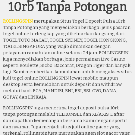
10rb Tanpa Potongan
ROLLINGSPIN
merupakan Situs Togel Deposit Pulsa 10rb
Tanpa Potongan yang menyediakan berbagai jenis pasaran
togel online
terlengkap yang dikeluarkan langsung dari
TOGEL TOTO MACAU, TOGEL SYDNEY, TOGEL HONGKONG,
TOGEL SINGAPURA yang wajib dimainkan dengan
pelayanan ramah dan online selama 24 jam. ROLLINGSPIN
juga menyediakan berbagai jenis permainan Live Casino
seperti Roulette, Sicbo, Baccarat, Dragon Tiger dan banyak
lagi. Kami memberikan kemudahan untuk mengakses situs
judi togel online ROLLINGSPIN lewat mobile maupun
desktop serta kemudahan untuk deposit dan withdraw
melalui bank BCA, MANDIRI, BNI, BRI, BSI, OVO, DANA,
GOPAY, dan LINKAJA.
ROLLINGSPIN juga menerima
togel deposit pulsa 10rb
tanpa potongan
melalui TELKOMSEL dan XL/AXIS. Daftar
dan dapatkan kemenangan bersama kami dengan sportif
dan nyaman. Juga menjadi situs judi online gacor yang
terkenal, rollingspin juga merupakan agen slot gacor yang