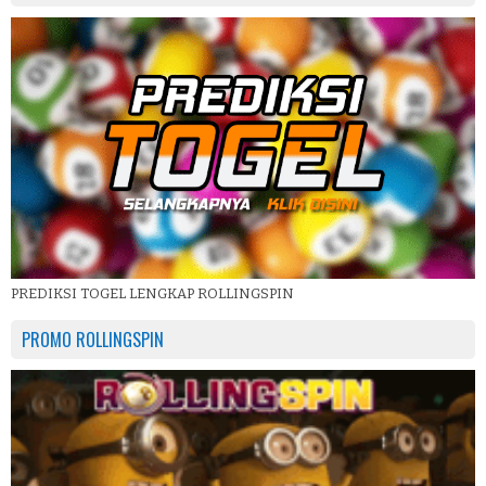
PREDIKSI TOGEL LENGKAP ROLLINGSPIN
PROMO ROLLINGSPIN