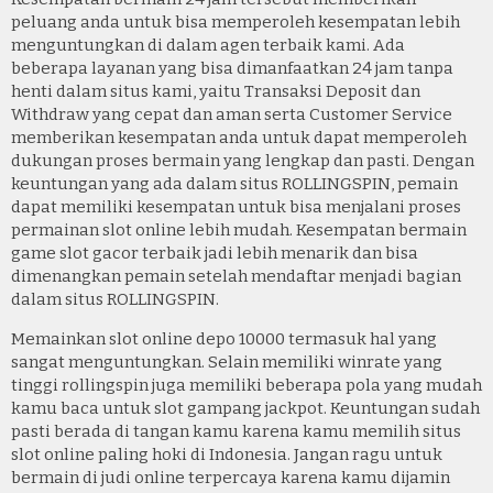
peluang anda untuk bisa memperoleh kesempatan lebih
menguntungkan di dalam agen terbaik kami. Ada
beberapa layanan yang bisa dimanfaatkan 24 jam tanpa
henti dalam situs kami, yaitu Transaksi Deposit dan
Withdraw yang cepat dan aman serta Customer Service
memberikan kesempatan anda untuk dapat memperoleh
dukungan proses bermain yang lengkap dan pasti. Dengan
keuntungan yang ada dalam situs ROLLINGSPIN, pemain
dapat memiliki kesempatan untuk bisa menjalani proses
permainan slot online lebih mudah. Kesempatan bermain
game slot gacor terbaik
jadi lebih menarik dan bisa
dimenangkan pemain setelah mendaftar menjadi bagian
dalam situs ROLLINGSPIN.
Memainkan slot online depo 10000 termasuk hal yang
sangat menguntungkan. Selain memiliki winrate yang
tinggi rollingspin juga memiliki beberapa pola yang mudah
kamu baca untuk
slot gampang jackpot
. Keuntungan sudah
pasti berada di tangan kamu karena kamu memilih situs
slot online paling hoki
di Indonesia. Jangan ragu untuk
bermain di
judi online terpercaya
karena kamu dijamin