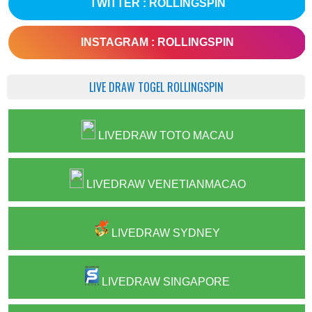
TWITTER : ROLLINGSPIN
INSTAGRAM : ROLLINGSPIN
LIVE DRAW TOGEL ROLLINGSPIN
LIVEDRAW TOTO MACAU
LIVEDRAW VENETIANMACAO
LIVEDRAW SYDNEY
LIVEDRAW SINGAPORE