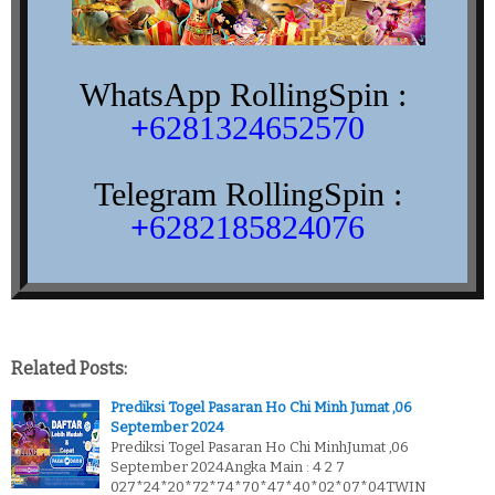
WhatsApp RollingSpin :
+
6281324652570
Telegram RollingSpin :
+
6282185824076
Related Posts:
Prediksi Togel Pasaran Ho Chi Minh Jumat ,06
September 2024
Prediksi Togel Pasaran Ho Chi MinhJumat ,06
September 2024Angka Main : 4 2 7
027*24*20*72*74*70*47*40*02*07*04TWIN