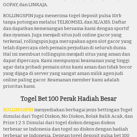
GOPAY, dan LINKAJA.
ROLLINGSPIN juga menerima
togel deposit pulsa 10rb
tanpa potongan
melalui TELKOMSEL dan XL/AXIS. Daftar
dan dapatkan kemenangan bersama kami dengan sportif
dan nyaman. Juga menjadi situs judi online gacor yang
terkenal, rollingspin juga merupakan agen slot gacor yang
telah dipercaya oleh pemain perjudian di seluruh dunia.
Hal ini membuat rollingspin menjadi situs yang aman dan
dapat dipercaya. Kami mempunyai keamanan yang tinggi
agar data pribadi pemain situs kami aman dan tidak bocor
yang dijaga di server yang sangat aman milik agen
judi
online
paling gacor. Keamanan member kami adalah
prioritas kami.
Togel Bet 100 Perak Hadiah Besar
ROLLINGSPIN
menyediakan berbagai jenis bettingan Togel
dimulai dari Togel Diskon, No Diskon, Bolak Balik Acak, dan
Prize 1 2 3. Dimulai dari togel diskon dengan diskon
terbesar se Indonesia dan togel no diskon dengan hadiah
terbesar se Indonesia. Dengan
togel deposit pulsa bet 100