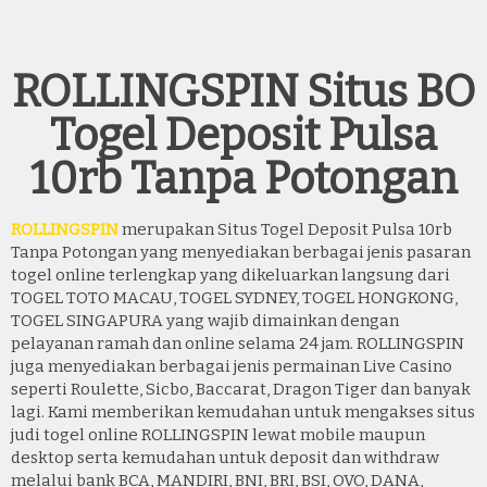
ROLLINGSPIN Situs BO
Togel Deposit Pulsa
10rb Tanpa Potongan
ROLLINGSPIN
merupakan Situs Togel Deposit Pulsa 10rb
Tanpa Potongan yang menyediakan berbagai jenis pasaran
togel online
terlengkap yang dikeluarkan langsung dari
TOGEL TOTO MACAU, TOGEL SYDNEY, TOGEL HONGKONG,
TOGEL SINGAPURA yang wajib dimainkan dengan
pelayanan ramah dan online selama 24 jam. ROLLINGSPIN
juga menyediakan berbagai jenis permainan Live Casino
seperti Roulette, Sicbo, Baccarat, Dragon Tiger dan banyak
lagi. Kami memberikan kemudahan untuk mengakses situs
judi togel online ROLLINGSPIN lewat mobile maupun
desktop serta kemudahan untuk deposit dan withdraw
melalui bank BCA, MANDIRI, BNI, BRI, BSI, OVO, DANA,