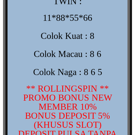
TWIN :
11*88*55*66
Colok Kuat : 8
Colok Macau : 8 6
Colok Naga : 8 6 5
** ROLLINGSPIN **
PROMO BONUS NEW
MEMBER 10%
BONUS DEPOSIT 5%
(KHUSUS SLOT)
DEPOSIT PULSA TANPA