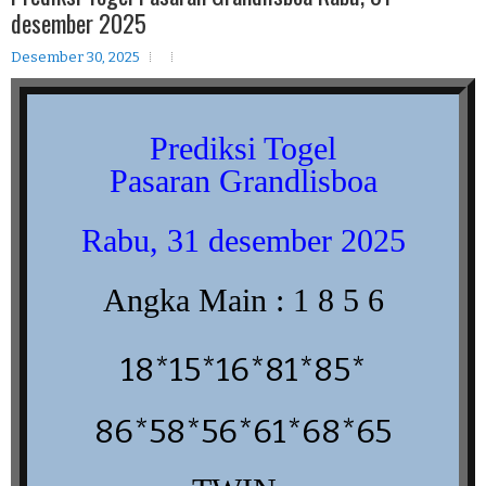
desember 2025
Desember 30, 2025
Prediksi Togel
Pasaran Grandlisboa
Rabu,
31 desember 2025
Angka Main : 1 8 5 6
18*15*16*81*85*
86*58*56*61*68*65