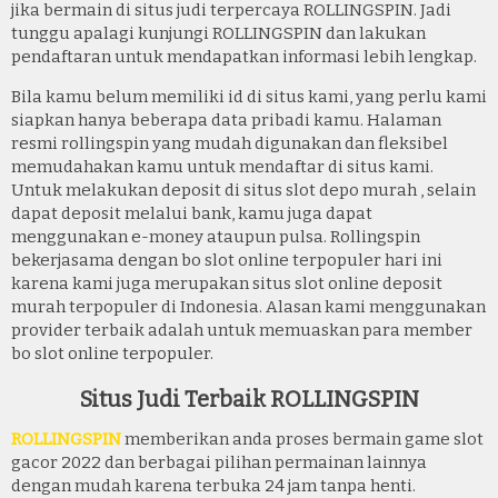
jika bermain di situs judi terpercaya ROLLINGSPIN. Jadi
tunggu apalagi kunjungi ROLLINGSPIN dan lakukan
pendaftaran untuk mendapatkan informasi lebih lengkap.
Bila kamu belum memiliki id di situs kami, yang perlu kami
siapkan hanya beberapa data pribadi kamu. Halaman
resmi rollingspin yang mudah digunakan dan fleksibel
memudahakan kamu untuk mendaftar di situs kami.
Untuk melakukan deposit di
situs slot depo murah
, selain
dapat deposit melalui bank, kamu juga dapat
menggunakan e-money ataupun pulsa. Rollingspin
bekerjasama dengan bo slot online terpopuler hari ini
karena kami juga merupakan situs slot online deposit
murah terpopuler di Indonesia. Alasan kami menggunakan
provider terbaik adalah untuk memuaskan para member
bo slot online terpopuler
.
Situs Judi Terbaik ROLLINGSPIN
ROLLINGSPIN
memberikan anda proses bermain game
slot
gacor 2022
dan berbagai pilihan permainan lainnya
dengan mudah karena terbuka 24 jam tanpa henti.