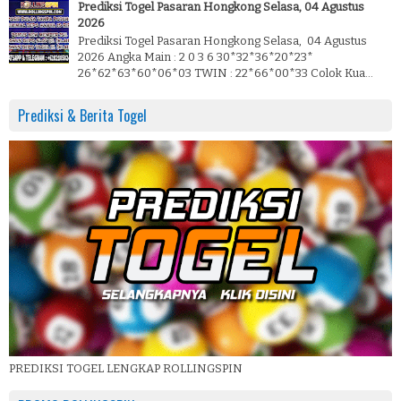
Prediksi Togel Pasaran Hongkong Selasa, 04 Agustus
2026
Prediksi Togel Pasaran Hongkong Selasa, 04 Agustus
2026 Angka Main : 2 0 3 6 30*32*36*20*23*
26*62*63*60*06*03 TWIN : 22*66*00*33 Colok Kua...
Prediksi & Berita Togel
PREDIKSI TOGEL LENGKAP ROLLINGSPIN