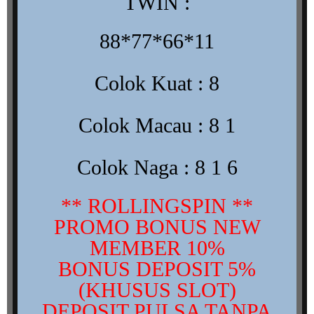
TWIN :
88*77*66*11
Colok Kuat : 8
Colok Macau : 8 1
Colok Naga : 8 1 6
** ROLLINGSPIN **
PROMO BONUS NEW
MEMBER 10%
BONUS DEPOSIT 5%
(KHUSUS SLOT)
DEPOSIT PULSA TANPA