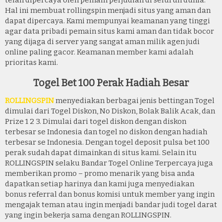
Hal ini membuat rollingspin menjadi situs yang aman dan
dapat dipercaya. Kami mempunyai keamanan yang tinggi
agar data pribadi pemain situs kami aman dan tidak bocor
yang dijaga di server yang sangat aman milik agen
judi
online
paling gacor. Keamanan member kami adalah
prioritas kami.
Togel Bet 100 Perak Hadiah Besar
ROLLINGSPIN
menyediakan berbagai jenis bettingan Togel
dimulai dari Togel Diskon, No Diskon, Bolak Balik Acak, dan
Prize 1 2 3. Dimulai dari togel diskon dengan diskon
terbesar se Indonesia dan togel no diskon dengan hadiah
terbesar se Indonesia. Dengan
togel deposit pulsa bet 100
perak
sudah dapat dimainkan di situs kami. Selain itu
ROLLINGSPIN selaku Bandar Togel Online Terpercaya juga
memberikan promo – promo menarik yang bisa anda
dapatkan setiap harinya dan kami juga menyediakan
bonus referral dan bonus komisi untuk member yang ingin
mengajak teman atau ingin menjadi bandar judi togel darat
yang ingin bekerja sama dengan ROLLINGSPIN.