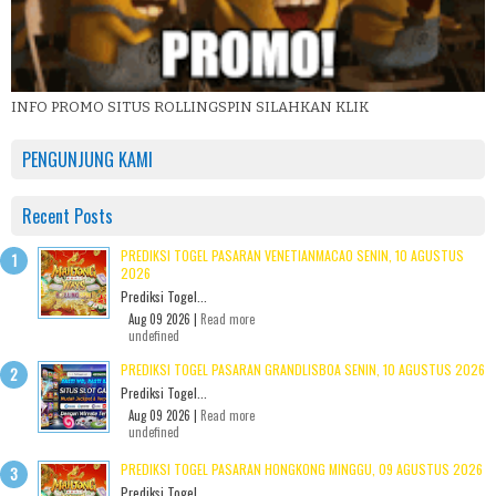
INFO PROMO SITUS ROLLINGSPIN SILAHKAN KLIK
PENGUNJUNG KAMI
Recent Posts
PREDIKSI TOGEL PASARAN VENETIANMACAO SENIN, 10 AGUSTUS
2026
Prediksi Togel...
Aug 09 2026 |
Read more
undefined
PREDIKSI TOGEL PASARAN GRANDLISBOA SENIN, 10 AGUSTUS 2026
Prediksi Togel...
Aug 09 2026 |
Read more
undefined
PREDIKSI TOGEL PASARAN HONGKONG MINGGU, 09 AGUSTUS 2026
Prediksi Togel...