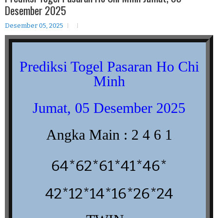
Desember 2025
Desember 05, 2025
Prediksi Togel Pasaran Ho Chi
Minh
Jumat, 05 Desember 2025
Angka Main : 2 4 6 1
64*62*61*41*46*
42*12*14*16*26*24