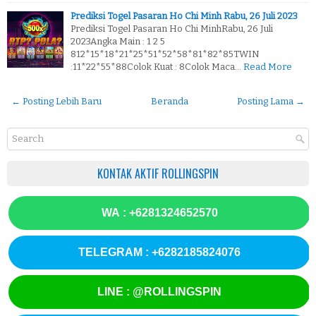
Prediksi Togel Pasaran Ho Chi Minh Rabu, 26 Juli 2023
Prediksi Togel Pasaran Ho Chi MinhRabu, 26 Juli
2023Angka Main : 1 2 5
812*15*18*21*25*51*52*58*81*82*85TWIN
:11*22*55*88Colok Kuat : 8Colok Maca…
Read More
← Posting Lebih Baru
Beranda
Posting Lama →
KONTAK AKTIF ROLLINGSPIN
WA : +6281324652570
TELEGRAM : +6282185824076
LINE : @ROLLINGSPIN