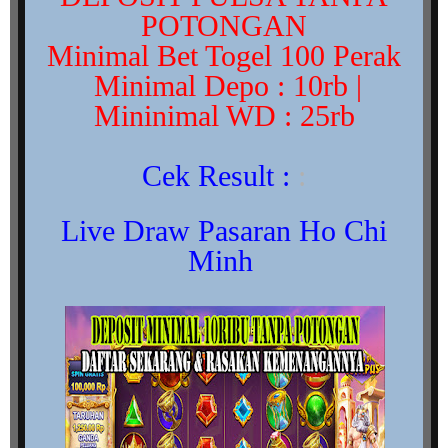
POTONGAN
Minimal Bet Togel 100 Perak
Minimal Depo : 10rb |
Mininimal WD : 25rb
Cek Result :
:
Live Draw Pasaran Ho Chi
Minh