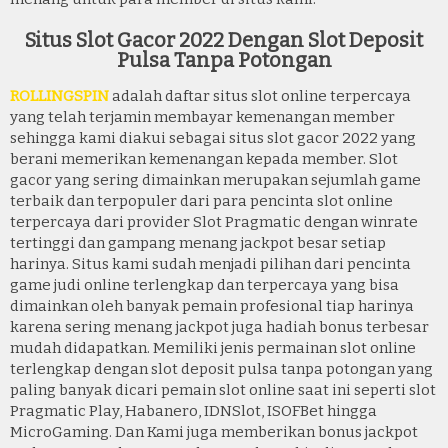
Situs Slot Gacor 2022 Dengan Slot Deposit
Pulsa Tanpa Potongan
ROLLINGSPIN
adalah
daftar situs slot online terpercaya
yang telah terjamin membayar kemenangan member
sehingga kami diakui sebagai
situs slot gacor 2022
yang
berani memerikan kemenangan kepada member. Slot
gacor yang sering dimainkan merupakan sejumlah game
terbaik dan terpopuler dari para pencinta slot online
terpercaya dari provider Slot Pragmatic dengan winrate
tertinggi dan gampang menang jackpot besar setiap
harinya. Situs kami sudah menjadi pilihan dari pencinta
game judi online terlengkap dan terpercaya yang bisa
dimainkan oleh banyak pemain profesional tiap harinya
karena sering menang jackpot juga hadiah bonus terbesar
mudah didapatkan. Memiliki jenis permainan slot online
terlengkap dengan slot
deposit pulsa tanpa potongan
yang
paling banyak dicari pemain slot online saat ini seperti slot
Pragmatic Play, Habanero, IDNSlot, ISOFBet hingga
MicroGaming. Dan Kami juga memberikan bonus jackpot