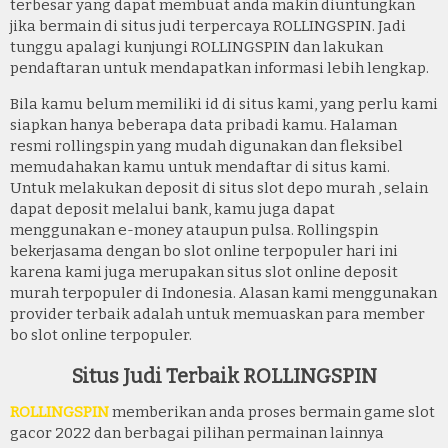
terbesar yang dapat membuat anda makin diuntungkan
jika bermain di situs judi terpercaya ROLLINGSPIN. Jadi
tunggu apalagi kunjungi ROLLINGSPIN dan lakukan
pendaftaran untuk mendapatkan informasi lebih lengkap.
Bila kamu belum memiliki id di situs kami, yang perlu kami
siapkan hanya beberapa data pribadi kamu. Halaman
resmi rollingspin yang mudah digunakan dan fleksibel
memudahakan kamu untuk mendaftar di situs kami.
Untuk melakukan deposit di
situs slot depo murah
, selain
dapat deposit melalui bank, kamu juga dapat
menggunakan e-money ataupun pulsa. Rollingspin
bekerjasama dengan bo slot online terpopuler hari ini
karena kami juga merupakan situs slot online deposit
murah terpopuler di Indonesia. Alasan kami menggunakan
provider terbaik adalah untuk memuaskan para member
bo slot online terpopuler
.
Situs Judi Terbaik ROLLINGSPIN
ROLLINGSPIN
memberikan anda proses bermain game
slot
gacor 2022
dan berbagai pilihan permainan lainnya