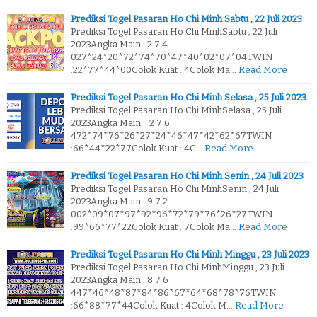
Prediksi Togel Pasaran Ho Chi Minh Sabtu , 22 Juli 2023
Prediksi Togel Pasaran Ho Chi MinhSabtu , 22 Juli
2023Angka Main : 2 7 4
027*24*20*72*74*70*47*40*02*07*04TWIN
:22*77*44*00Colok Kuat : 4Colok Ma…
Read More
Prediksi Togel Pasaran Ho Chi Minh Selasa , 25 Juli 2023
Prediksi Togel Pasaran Ho Chi MinhSelasa , 25 Juli
2023Angka Main : 2 7 6
472*74*76*26*27*24*46*47*42*62*67TWIN
:66*44*22*77Colok Kuat : 4C…
Read More
Prediksi Togel Pasaran Ho Chi Minh Senin , 24 Juli 2023
Prediksi Togel Pasaran Ho Chi MinhSenin , 24 Juli
2023Angka Main : 9 7 2
002*09*07*97*92*96*72*79*76*26*27TWIN
:99*66*77*22Colok Kuat : 7Colok Ma…
Read More
Prediksi Togel Pasaran Ho Chi Minh Minggu , 23 Juli 2023
Prediksi Togel Pasaran Ho Chi MinhMinggu , 23 Juli
2023Angka Main : 8 7 6
447*46*48*87*84*86*67*64*68*78*76TWIN
:66*88*77*44Colok Kuat : 4Colok M…
Read More