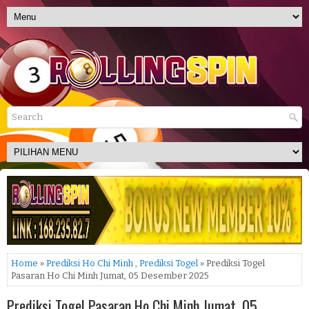
Home
»
Prediksi Ho Chi Minh
,
Prediksi Togel
» Prediksi Togel
Pasaran Ho Chi Minh Jumat, 05 Desember 2025
Prediksi Togel Pasaran Ho Chi Minh Jumat, 05