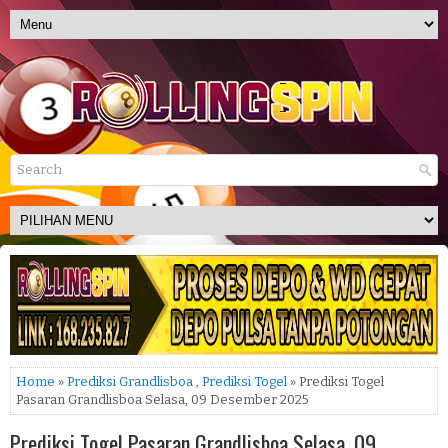
Home
»
Prediksi Grandlisboa
,
Prediksi Togel
» Prediksi Togel
Pasaran Grandlisboa Selasa, 09 Desember 2025
Prediksi Togel Pasaran Grandlisboa Selasa, 09