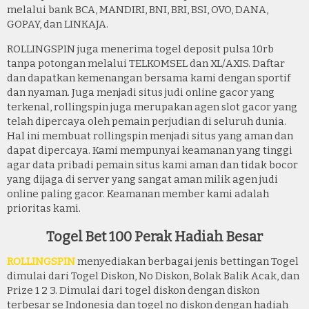
melalui bank BCA, MANDIRI, BNI, BRI, BSI, OVO, DANA,
GOPAY, dan LINKAJA.
ROLLINGSPIN juga menerima
togel deposit pulsa 10rb
tanpa potongan
melalui TELKOMSEL dan XL/AXIS. Daftar
dan dapatkan kemenangan bersama kami dengan sportif
dan nyaman. Juga menjadi situs judi online gacor yang
terkenal, rollingspin juga merupakan agen slot gacor yang
telah dipercaya oleh pemain perjudian di seluruh dunia.
Hal ini membuat rollingspin menjadi situs yang aman dan
dapat dipercaya. Kami mempunyai keamanan yang tinggi
agar data pribadi pemain situs kami aman dan tidak bocor
yang dijaga di server yang sangat aman milik agen
judi
online
paling gacor. Keamanan member kami adalah
prioritas kami.
Togel Bet 100 Perak Hadiah Besar
ROLLINGSPIN
menyediakan berbagai jenis bettingan Togel
dimulai dari Togel Diskon, No Diskon, Bolak Balik Acak, dan
Prize 1 2 3. Dimulai dari togel diskon dengan diskon
terbesar se Indonesia dan togel no diskon dengan hadiah