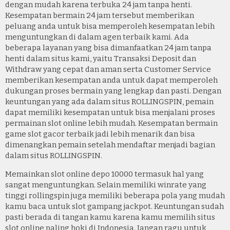
dengan mudah karena terbuka 24 jam tanpa henti.
Kesempatan bermain 24 jam tersebut memberikan
peluang anda untuk bisa memperoleh kesempatan lebih
menguntungkan di dalam agen terbaik kami. Ada
beberapa layanan yang bisa dimanfaatkan 24 jam tanpa
henti dalam situs kami, yaitu Transaksi Deposit dan
Withdraw yang cepat dan aman serta Customer Service
memberikan kesempatan anda untuk dapat memperoleh
dukungan proses bermain yang lengkap dan pasti. Dengan
keuntungan yang ada dalam situs ROLLINGSPIN, pemain
dapat memiliki kesempatan untuk bisa menjalani proses
permainan slot online lebih mudah. Kesempatan bermain
game slot gacor terbaik
jadi lebih menarik dan bisa
dimenangkan pemain setelah mendaftar menjadi bagian
dalam situs ROLLINGSPIN.
Memainkan slot online depo 10000 termasuk hal yang
sangat menguntungkan. Selain memiliki winrate yang
tinggi rollingspin juga memiliki beberapa pola yang mudah
kamu baca untuk
slot gampang jackpot
. Keuntungan sudah
pasti berada di tangan kamu karena kamu memilih situs
slot online paling hoki
di Indonesia. Jangan ragu untuk