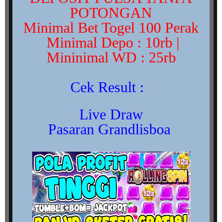
POTONGAN
Minimal Bet Togel 100 Perak
Minimal Depo : 10rb |
Mininimal WD : 25rb
Cek Result :
:
Live Draw
Pasaran Grandlisboa