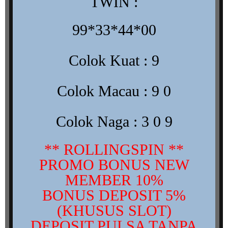
TWIN :
99*33*44*00
Colok Kuat : 9
Colok Macau : 9 0
Colok Naga : 3 0 9
** ROLLINGSPIN **
PROMO BONUS NEW
MEMBER 10%
BONUS DEPOSIT 5%
(KHUSUS SLOT)
DEPOSIT PULSA TANPA