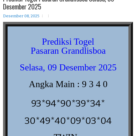
Desember 2025
Desember 08, 2025
Prediksi Togel
Pasaran Grandlisboa
Selasa, 09 Desember 2025
Angka Main : 9 3 4 0
93*94*90*39*34*
30*49*40*09*03*04