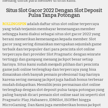
menang
untuk para member di situs kami.
Situs Slot Gacor 2022 Dengan Slot Deposit
Pulsa Tanpa Potongan
ROLLINGSPIN
adalah
daftar situs slot online terpercaya
yang telah terjamin membayar kemenangan member
sehingga kami diakui sebagai
situs slot gacor 2022
yang
berani memerikan kemenangan kepada member. Slot
gacor yang sering dimainkan merupakan sejumlah game
terbaik dan terpopuler dari para pencinta slot online
terpercaya dari provider Slot Pragmatic dengan winrate
tertinggi dan gampang menang jackpot besar setiap
harinya. Situs kami sudah menjadi pilihan dari pencinta
game judi online terlengkap dan terpercaya yang bisa
dimainkan oleh banyak pemain profesional tiap harinya
karena sering menang jackpot juga hadiah bonus terbesar
mudah didapatkan. Memiliki jenis permainan slot online
terlengkap dengan slot
deposit pulsa tanpa potongan
yang
paling banyak dicari pemain slot online saat ini seperti slot
Pragmatic Play, Habanero, IDNSlot, ISOFBet hingga
MicroGaming. Dan Kami juga memberikan bonus jackpot