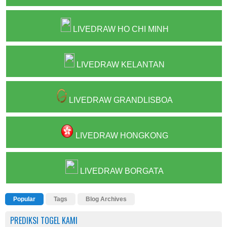
LIVEDRAW HO CHI MINH
LIVEDRAW KELANTAN
LIVEDRAW GRANDLISBOA
LIVEDRAW HONGKONG
LIVEDRAW BORGATA
Popular
Tags
Blog Archives
PREDIKSI TOGEL KAMI