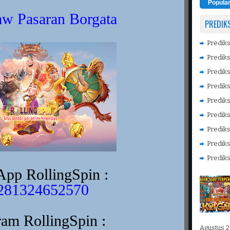
Popula
aw Pasaran Borgata
PREDIKS
Prediks
Prediks
Prediks
Predik
Prediks
Prediks
Predik
Prediks
Predik
pp RollingSpin :
281324652570
ram RollingSpin :
Agustus 2