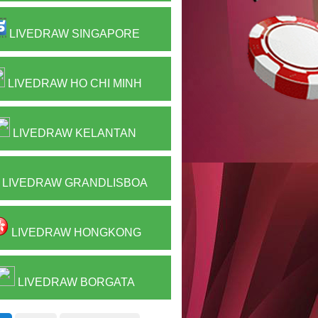
LIVEDRAW SINGAPORE
LIVEDRAW HO CHI MINH
LIVEDRAW KELANTAN
LIVEDRAW GRANDLISBOA
LIVEDRAW HONGKONG
LIVEDRAW BORGATA