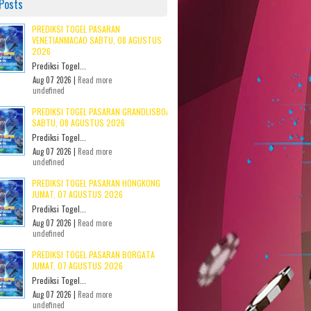
Posts
PREDIKSI TOGEL PASARAN
VENETIANMACAO SABTU, 08 AGUSTUS
2026
Prediksi Togel...
Aug 07 2026 |
Read more
undefined
PREDIKSI TOGEL PASARAN GRANDLISBOA
SABTU, 08 AGUSTUS 2026
Prediksi Togel...
Aug 07 2026 |
Read more
undefined
PREDIKSI TOGEL PASARAN HONGKONG
JUMAT, 07 AGUSTUS 2026
Prediksi Togel...
Aug 07 2026 |
Read more
undefined
PREDIKSI TOGEL PASARAN BORGATA
JUMAT, 07 AGUSTUS 2026
Prediksi Togel...
Aug 07 2026 |
Read more
undefined