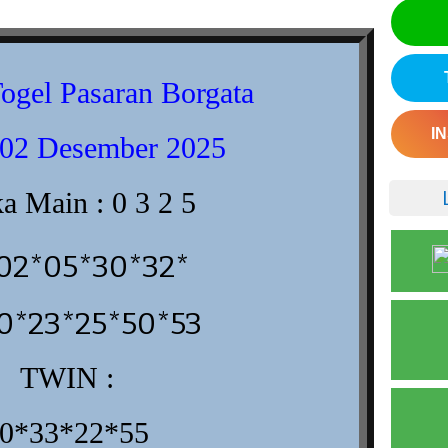
Togel Pasaran Borgata
I
, 02 Desember 2025
a Main : 0 3 2 5
02*05*30*32*
0*23*25*50*53
TWIN :
0*33*22*55