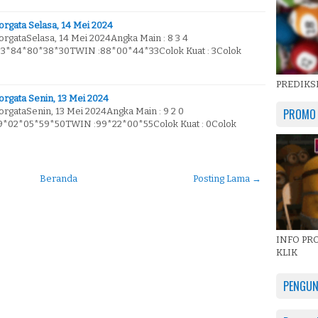
orgata Selasa, 14 Mei 2024
orgataSelasa, 14 Mei 2024Angka Main : 8 3 4
*84*80*38*30TWIN :88*00*44*33Colok Kuat : 3Colok
PREDIKS
orgata Senin, 13 Mei 2024
PROMO 
orgataSenin, 13 Mei 2024Angka Main : 9 2 0
*02*05*59*50TWIN :99*22*00*55Colok Kuat : 0Colok
Beranda
Posting Lama →
INFO PR
KLIK
PENGUN