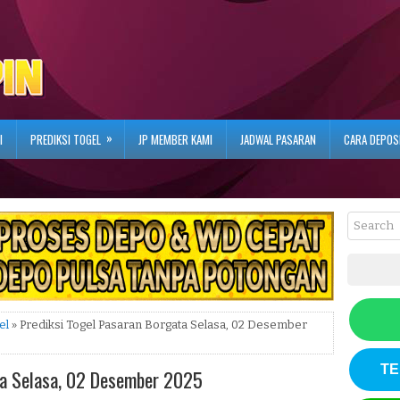
»
I
PREDIKSI TOGEL
JP MEMBER KAMI
JADWAL PASARAN
CARA DEPOSI
el
» Prediksi Togel Pasaran Borgata Selasa, 02 Desember
TE
ta Selasa, 02 Desember 2025