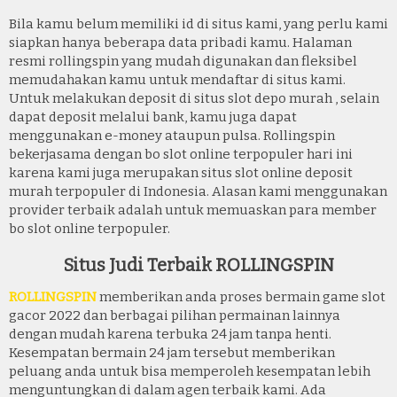
Bila kamu belum memiliki id di situs kami, yang perlu kami
siapkan hanya beberapa data pribadi kamu. Halaman
resmi rollingspin yang mudah digunakan dan fleksibel
memudahakan kamu untuk mendaftar di situs kami.
Untuk melakukan deposit di
situs slot depo murah
, selain
dapat deposit melalui bank, kamu juga dapat
menggunakan e-money ataupun pulsa. Rollingspin
bekerjasama dengan bo slot online terpopuler hari ini
karena kami juga merupakan situs slot online deposit
murah terpopuler di Indonesia. Alasan kami menggunakan
provider terbaik adalah untuk memuaskan para member
bo slot online terpopuler
.
Situs Judi Terbaik ROLLINGSPIN
ROLLINGSPIN
memberikan anda proses bermain game
slot
gacor 2022
dan berbagai pilihan permainan lainnya
dengan mudah karena terbuka 24 jam tanpa henti.
Kesempatan bermain 24 jam tersebut memberikan
peluang anda untuk bisa memperoleh kesempatan lebih
menguntungkan di dalam agen terbaik kami. Ada