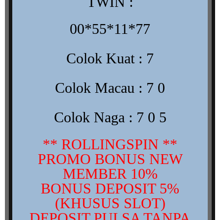
TWIN :
00*55*11*77
Colok Kuat : 7
Colok Macau : 7 0
Colok Naga : 7 0 5
** ROLLINGSPIN **
PROMO BONUS NEW
MEMBER 10%
BONUS DEPOSIT 5%
(KHUSUS SLOT)
DEPOSIT PULSA TANPA