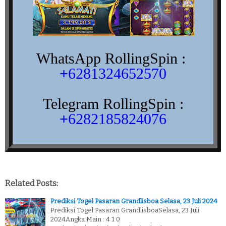
WhatsApp RollingSpin :
+
6281324652570
Telegram RollingSpin :
+
6282185824076
Related Posts:
Prediksi Togel Pasaran Grandlisboa Selasa, 23 Juli 2024
Prediksi Togel Pasaran GrandlisboaSelasa, 23 Juli
2024Angka Main : 4 1 0