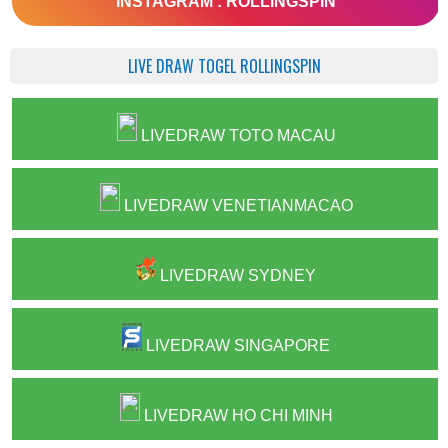
INSTAGRAM : ROLLINGSPIN
LIVE DRAW TOGEL ROLLINGSPIN
LIVEDRAW TOTO MACAU
LIVEDRAW VENETIANMACAO
LIVEDRAW SYDNEY
LIVEDRAW SINGAPORE
LIVEDRAW HO CHI MINH