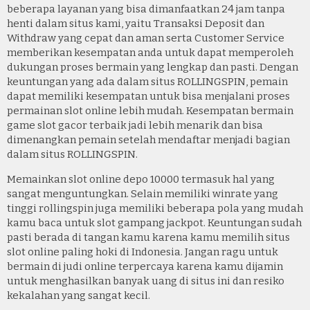
beberapa layanan yang bisa dimanfaatkan 24 jam tanpa
henti dalam situs kami, yaitu Transaksi Deposit dan
Withdraw yang cepat dan aman serta Customer Service
memberikan kesempatan anda untuk dapat memperoleh
dukungan proses bermain yang lengkap dan pasti. Dengan
keuntungan yang ada dalam situs ROLLINGSPIN, pemain
dapat memiliki kesempatan untuk bisa menjalani proses
permainan slot online lebih mudah. Kesempatan bermain
game slot gacor terbaik
jadi lebih menarik dan bisa
dimenangkan pemain setelah mendaftar menjadi bagian
dalam situs ROLLINGSPIN.
Memainkan slot online depo 10000 termasuk hal yang
sangat menguntungkan. Selain memiliki winrate yang
tinggi rollingspin juga memiliki beberapa pola yang mudah
kamu baca untuk
slot gampang jackpot
. Keuntungan sudah
pasti berada di tangan kamu karena kamu memilih situs
slot online paling hoki
di Indonesia. Jangan ragu untuk
bermain di
judi online terpercaya
karena kamu dijamin
untuk menghasilkan banyak uang di situs ini dan resiko
kekalahan yang sangat kecil.