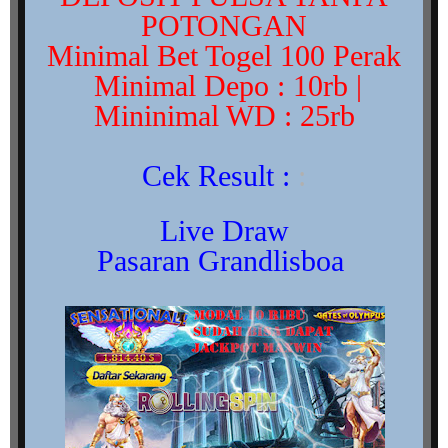
POTONGAN
Minimal Bet Togel 100 Perak
Minimal Depo : 10rb |
Mininimal WD : 25rb
Cek Result :
:
Live Draw
Pasaran Grandlisboa