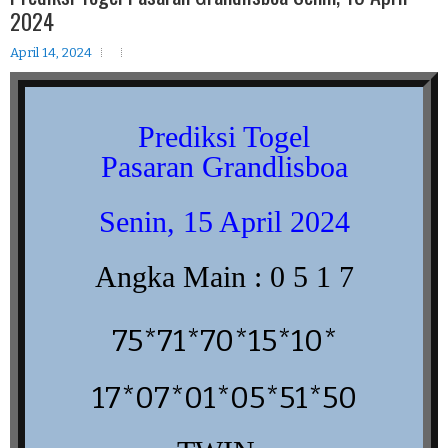
2024
April 14, 2024
Prediksi Togel
Pasaran Grandlisboa
Senin, 15 April 2024
Angka Main : 0 5 1 7
75*71*70*15*10*
17*07*01*05*51*50