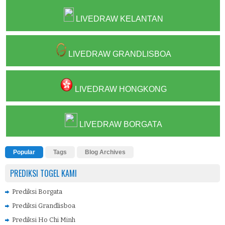
LIVEDRAW KELANTAN
LIVEDRAW GRANDLISBOA
LIVEDRAW HONGKONG
LIVEDRAW BORGATA
Popular
Tags
Blog Archives
PREDIKSI TOGEL KAMI
Prediksi Borgata
Prediksi Grandlisboa
Prediksi Ho Chi Minh