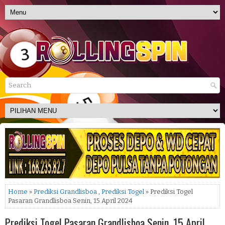
Home
»
Prediksi Grandlisboa
,
Prediksi Togel
» Prediksi Togel
Pasaran Grandlisboa Senin, 15 April 2024
Prediksi Togel Pasaran Grandlisboa Senin, 15 April