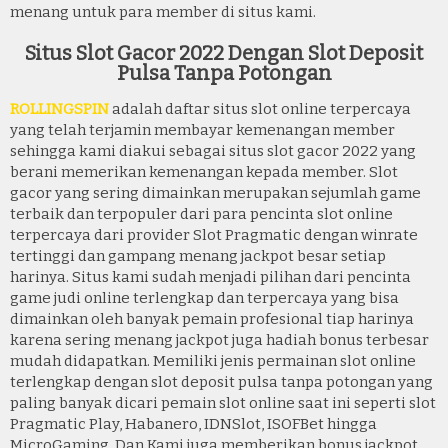
menang
untuk para member di situs kami.
Situs Slot Gacor 2022 Dengan Slot Deposit
Pulsa Tanpa Potongan
ROLLINGSPIN
adalah
daftar situs slot online terpercaya
yang telah terjamin membayar kemenangan member
sehingga kami diakui sebagai
situs slot gacor 2022
yang
berani memerikan kemenangan kepada member. Slot
gacor yang sering dimainkan merupakan sejumlah game
terbaik dan terpopuler dari para pencinta slot online
terpercaya dari provider Slot Pragmatic dengan winrate
tertinggi dan gampang menang jackpot besar setiap
harinya. Situs kami sudah menjadi pilihan dari pencinta
game judi online terlengkap dan terpercaya yang bisa
dimainkan oleh banyak pemain profesional tiap harinya
karena sering menang jackpot juga hadiah bonus terbesar
mudah didapatkan. Memiliki jenis permainan slot online
terlengkap dengan slot
deposit pulsa tanpa potongan
yang
paling banyak dicari pemain slot online saat ini seperti slot
Pragmatic Play, Habanero, IDNSlot, ISOFBet hingga
MicroGaming. Dan Kami juga memberikan bonus jackpot