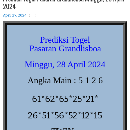
2024
April 27, 2024
Prediksi Togel
Pasaran Grandlisboa
Minggu, 28 April 2024
Angka Main : 5 1 2 6
61*62*65*25*21*
26*51*56*52*12*15