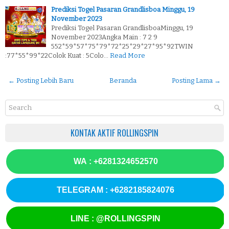
Prediksi Togel Pasaran Grandlisboa Minggu, 19
November 2023
Prediksi Togel Pasaran GrandlisboaMinggu, 19
November 2023Angka Main : 7 2 9
552*59*57*75*79*72*25*29*27*95*92TWIN
:77*55*99*22Colok Kuat : 5Colo…
Read More
← Posting Lebih Baru
Beranda
Posting Lama →
KONTAK AKTIF ROLLINGSPIN
WA : +6281324652570
TELEGRAM : +6282185824076
LINE : @ROLLINGSPIN