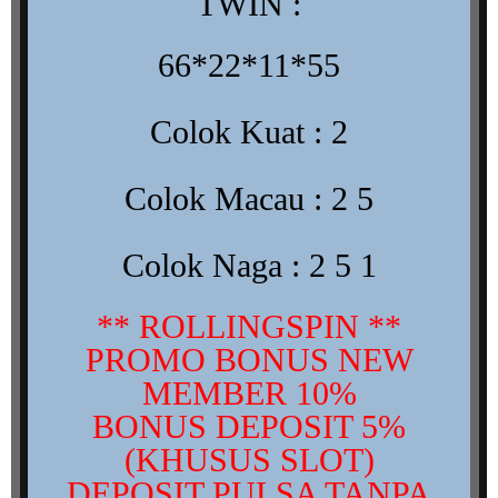
TWIN :
66*22*11*55
Colok Kuat : 2
Colok Macau : 2 5
Colok Naga : 2 5 1
** ROLLINGSPIN **
PROMO BONUS NEW
MEMBER 10%
BONUS DEPOSIT 5%
(KHUSUS SLOT)
DEPOSIT PULSA TANPA