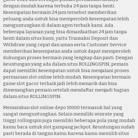
dengan mudah karena terbuka 24 jam tanpa henti.
Kesempatan bermain 24 jam tersebut memberikan
peluang anda untuk bisa memperoleh kesempatan lebih
menguntungkan di dalam agen terbaik kami. Ada
beberapa layanan yang bisa dimanfaatkan 24 jam tanpa
henti dalam situs kami, yaitu Transaksi Deposit dan
Withdraw yang cepat dan aman serta Customer Service
memberikan kesempatan anda untuk dapat memperoleh
dukungan proses bermain yang lengkap dan pasti. Dengan
keuntungan yang ada dalam situs ROLLINGSPIN, pemain
dapat memiliki kesempatan untuk bisa menjalani proses
permainan slot online lebih mudah. Kesempatan bermain
game slot gacor terbaik
jadi lebih menarik dan bisa
dimenangkan pemain setelah mendaftar menjadi bagian
dalam situs ROLLINGSPIN.
Memainkan slot online depo 10000 termasuk hal yang
sangat menguntungkan. Selain memiliki winrate yang
tinggi rollingspin juga memiliki beberapa pola yang mudah
kamu baca untuk
slot gampang jackpot
. Keuntungan sudah
pasti berada di tangan kamu karena kamu memilih situs