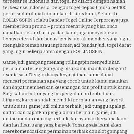
terbesar se Indonesia dan togel no diskon dengan hadiah
terbesar se Indonesia. Dengan
togel deposit pulsa bet 100
perak
sudah dapat dimainkan di situs kami. Selain itu
ROLLINGSPIN selaku Bandar Togel Online Terpercaya juga
memberikan promo – promo menarik yang bisa anda
dapatkan setiap harinya dan kami juga menyediakan
bonus referral dan bonus komisi untuk member yang ingin
mengajak teman atau ingin menjadi bandar judi togel darat
yang ingin bekerja sama dengan ROLLINGSPIN.
Game judi gampang menang
rollingspin
menyediakan
permainan terlengkap yang bisa kamu mainkan dengan 1
user id saja. Dengan banyaknya pilihan kamu dapat
mencari permainan apa yang cocok untuk kamu mainkan
dan dapat memberikan kesenangan dan profit untuk kamu.
Bagi kalian bettor yang berpengalaman tentu tidak
bingung karena sudah memiliki permainan yang favorit
untuk situs
game judi online terbaik
. Jadi tunggu apalagi
daftar dan dapatkan pengalaman bermain game
judi
online mudah menang
terbaik dan nyaman bersama kami
dan hasilkan uang yang banyak. Tenang saja kami akan
merekomendasikan permainan terbaik dan
slot gampang