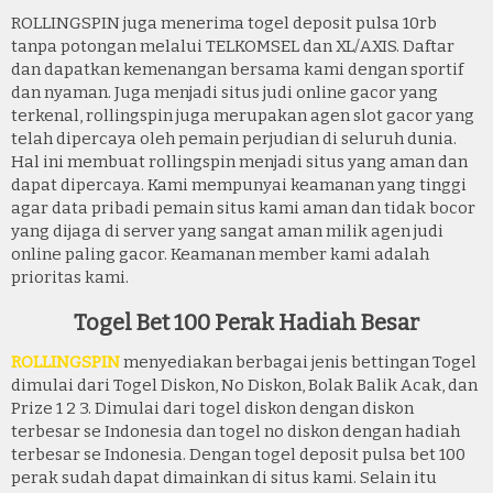
ROLLINGSPIN juga menerima
togel deposit pulsa 10rb
tanpa potongan
melalui TELKOMSEL dan XL/AXIS. Daftar
dan dapatkan kemenangan bersama kami dengan sportif
dan nyaman. Juga menjadi situs judi online gacor yang
terkenal, rollingspin juga merupakan agen slot gacor yang
telah dipercaya oleh pemain perjudian di seluruh dunia.
Hal ini membuat rollingspin menjadi situs yang aman dan
dapat dipercaya. Kami mempunyai keamanan yang tinggi
agar data pribadi pemain situs kami aman dan tidak bocor
yang dijaga di server yang sangat aman milik agen
judi
online
paling gacor. Keamanan member kami adalah
prioritas kami.
Togel Bet 100 Perak Hadiah Besar
ROLLINGSPIN
menyediakan berbagai jenis bettingan Togel
dimulai dari Togel Diskon, No Diskon, Bolak Balik Acak, dan
Prize 1 2 3. Dimulai dari togel diskon dengan diskon
terbesar se Indonesia dan togel no diskon dengan hadiah
terbesar se Indonesia. Dengan
togel deposit pulsa bet 100
perak
sudah dapat dimainkan di situs kami. Selain itu