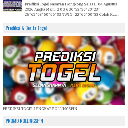
Prediksi Togel Pasaran Hongkong Selasa, 04 Agustus
2026 Angka Main : 2 0 3 6 30*32*36*20*23*
26*62*63*60*06*03 TWIN : 22*66*00*33 Colok Kua...
Prediksi & Berita Togel
PREDIKSI TOGEL LENGKAP ROLLINGSPIN
PROMO ROLLINGSPIN