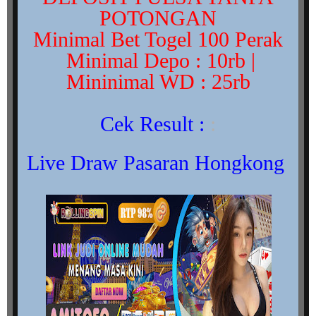
POTONGAN
Minimal Bet Togel 100 Perak
Minimal Depo : 10rb |
Mininimal WD : 25rb
Cek Result :
:
Live Draw Pasaran Hongkong