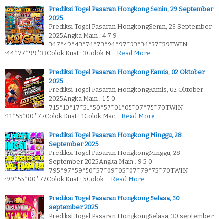
Prediksi Togel Pasaran Hongkong Senin, 29 September
2025
Prediksi Togel Pasaran HongkongSenin, 29 September
2025Angka Main : 4 7 9
347*49*43*74*73*94*97*93*34*37*39TWIN
:44*77*99*33Colok Kuat : 3Colok M…
Read More
Prediksi Togel Pasaran Hongkong Kamis, 02 Oktober
2025
Prediksi Togel Pasaran HongkongKamis, 02 Oktober
2025Angka Main : 1 5 0
715*10*17*51*50*57*01*05*07*75*70TWIN
:11*55*00*77Colok Kuat : 1Colok Mac…
Read More
Prediksi Togel Pasaran Hongkong Minggu, 28
September 2025
Prediksi Togel Pasaran HongkongMinggu, 28
September 2025Angka Main : 9 5 0
795*97*59*50*57*09*05*07*79*75*70TWIN
:99*55*00*77Colok Kuat : 5Colok …
Read More
Prediksi Togel Pasaran Hongkong Selasa, 30
september 2025
Prediksi Togel Pasaran HongkongSelasa, 30 september