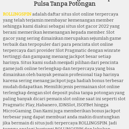
Pulsa Tanpa Potongan
ROLLINGSPIN
adalah
daftar situs slot online terpercaya
yang telah terjamin membayar kemenangan member
sehingga kami diakui sebagai
situs slot gacor 2022
yang
berani memerikan kemenangan kepada member. Slot
gacor yang sering dimainkan merupakan sejumlah game
terbaik dan terpopuler dari para pencinta slot online
terpercaya dari provider Slot Pragmatic dengan winrate
tertinggi dan gampang menang jackpot besar setiap
harinya. Situs kami sudah menjadi pilihan dari pencinta
game judi online terlengkap dan terpercaya yang bisa
dimainkan oleh banyak pemain profesional tiap harinya
karena sering menang jackpot juga hadiah bonus terbesar
mudah didapatkan. Memiliki jenis permainan slot online
terlengkap dengan slot
deposit pulsa tanpa potongan
yang
paling banyak dicari pemain slot online saat ini seperti slot
Pragmatic Play, Habanero, IDNSlot, ISOFBet hingga
MicroGaming. Dan Kami juga memberikan bonus jackpot
terbesar yang dapat membuat anda makin diuntungkan
jika bermain di situs judi terpercaya ROLLINGSPIN. Jadi
tunggu apalagi kunjungi ROLLINGSPIN dan lakukan