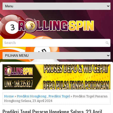
Home
»
Prediksi Hongkong
,
Prediksi Togel
» Prediksi Togel Pasaran
Hongkong Selasa, 23 April 2024
Prediksi Togel Pasaran Hongkong Selasa, 23 April