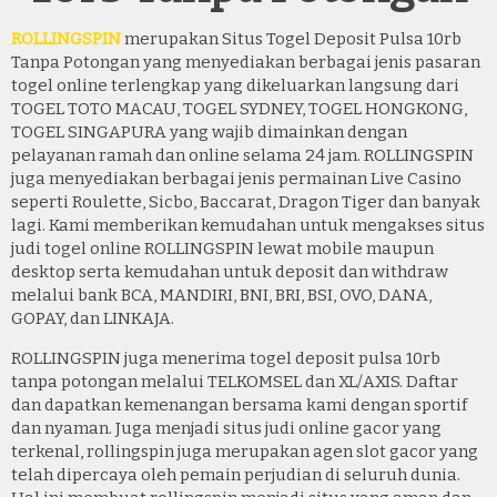
ROLLINGSPIN
merupakan Situs Togel Deposit Pulsa 10rb
Tanpa Potongan yang menyediakan berbagai jenis pasaran
togel online
terlengkap yang dikeluarkan langsung dari
TOGEL TOTO MACAU, TOGEL SYDNEY, TOGEL HONGKONG,
TOGEL SINGAPURA yang wajib dimainkan dengan
pelayanan ramah dan online selama 24 jam. ROLLINGSPIN
juga menyediakan berbagai jenis permainan Live Casino
seperti Roulette, Sicbo, Baccarat, Dragon Tiger dan banyak
lagi. Kami memberikan kemudahan untuk mengakses situs
judi togel online ROLLINGSPIN lewat mobile maupun
desktop serta kemudahan untuk deposit dan withdraw
melalui bank BCA, MANDIRI, BNI, BRI, BSI, OVO, DANA,
GOPAY, dan LINKAJA.
ROLLINGSPIN juga menerima
togel deposit pulsa 10rb
tanpa potongan
melalui TELKOMSEL dan XL/AXIS. Daftar
dan dapatkan kemenangan bersama kami dengan sportif
dan nyaman. Juga menjadi situs judi online gacor yang
terkenal, rollingspin juga merupakan agen slot gacor yang
telah dipercaya oleh pemain perjudian di seluruh dunia.