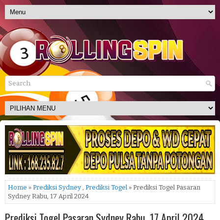
Home
»
Prediksi Sydney
,
Prediksi Togel
» Prediksi Togel Pasaran
Sydney Rabu, 17 April 2024
Prediksi Togel Pasaran Sydney Rabu, 17 April 2024