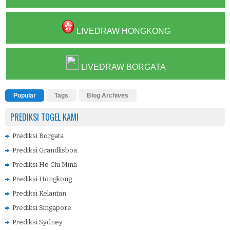
LIVEDRAW HONGKONG
LIVEDRAW BORGATA
Popular
Tags
Blog Archives
PREDIKSI TOGEL KAMI
Prediksi Borgata
Prediksi Grandlisboa
Prediksi Ho Chi Minh
Prediksi Hongkong
Prediksi Kelantan
Prediksi Singapore
Prediksi Sydney