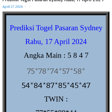
April 17, 2024
Prediksi Togel Pasaran Sydney
Rabu, 17 April 2024
Angka Main : 5 8 4 7
75*78*74*57*58*
54*84*87*85*45*47
TWIN :