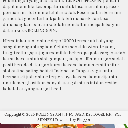
keuntungan yang ada dalam situs ROLLINGSPIN, pemain
dapat memiliki kesempatan untuk bisa menjalani proses
permainan slot online lebih mudah. Kesempatan bermain
game slot gacor terbaik
jadi lebih menarik dan bisa
dimenangkan pemain setelah mendaftar menjadi bagian
dalam situs ROLLINGSPIN.
Memainkan slot online depo 10000 termasuk hal yang
sangat menguntungkan. Selain memiliki winrate yang
tinggi rollingspin juga memiliki beberapa pola yang mudah
kamu baca untuk
slot gampang jackpot
. Keuntungan sudah
pasti berada di tangan kamu karena kamu memilih situs
slot online paling hoki
di Indonesia. Jangan ragu untuk
bermain di
judi online terpercaya
karena kamu dijamin
untuk menghasilkan banyak uang di situs ini dan resiko
kekalahan yang sangat kecil.
Copyright ©
2026
ROLLINGSPIN | INFO PREDIKSI TOGEL HK | SGP |
SIDNEY
| Powered by
Blogger
Design by
NewWpThemes
| Blogger Theme by
Lasantha
-