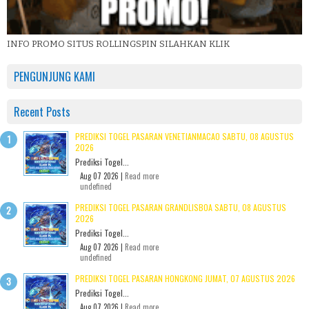
INFO PROMO SITUS ROLLINGSPIN SILAHKAN KLIK
PENGUNJUNG KAMI
Recent Posts
PREDIKSI TOGEL PASARAN VENETIANMACAO SABTU, 08 AGUSTUS
2026
Prediksi Togel...
Aug 07 2026 |
Read more
undefined
PREDIKSI TOGEL PASARAN GRANDLISBOA SABTU, 08 AGUSTUS
2026
Prediksi Togel...
Aug 07 2026 |
Read more
undefined
PREDIKSI TOGEL PASARAN HONGKONG JUMAT, 07 AGUSTUS 2026
Prediksi Togel...
Aug 07 2026 |
Read more