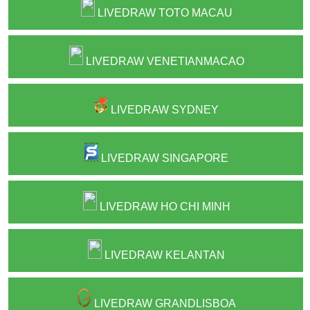
LIVEDRAW TOTO MACAU
LIVEDRAW VENETIANMACAO
LIVEDRAW SYDNEY
LIVEDRAW SINGAPORE
LIVEDRAW HO CHI MINH
LIVEDRAW KELANTAN
LIVEDRAW GRANDLISBOA