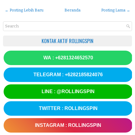
← Posting Lebih Baru
Beranda
Posting Lama →
KONTAK AKTIF ROLLINGSPIN
WA : +6281324652570
TELEGRAM : +6282185824076
LINE : @ROLLINGSPIN
TWITTER : ROLLINGSPIN
INSTAGRAM : ROLLINGSPIN