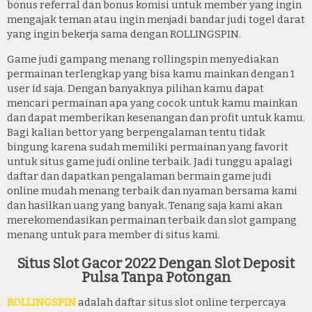
bonus referral dan bonus komisi untuk member yang ingin
mengajak teman atau ingin menjadi bandar judi togel darat
yang ingin bekerja sama dengan ROLLINGSPIN.
Game judi gampang menang
rollingspin
menyediakan
permainan terlengkap yang bisa kamu mainkan dengan 1
user id saja. Dengan banyaknya pilihan kamu dapat
mencari permainan apa yang cocok untuk kamu mainkan
dan dapat memberikan kesenangan dan profit untuk kamu.
Bagi kalian bettor yang berpengalaman tentu tidak
bingung karena sudah memiliki permainan yang favorit
untuk situs
game judi online terbaik
. Jadi tunggu apalagi
daftar dan dapatkan pengalaman bermain game
judi
online mudah menang
terbaik dan nyaman bersama kami
dan hasilkan uang yang banyak. Tenang saja kami akan
merekomendasikan permainan terbaik dan
slot gampang
menang
untuk para member di situs kami.
Situs Slot Gacor 2022 Dengan Slot Deposit
Pulsa Tanpa Potongan
ROLLINGSPIN
adalah
daftar situs slot online terpercaya