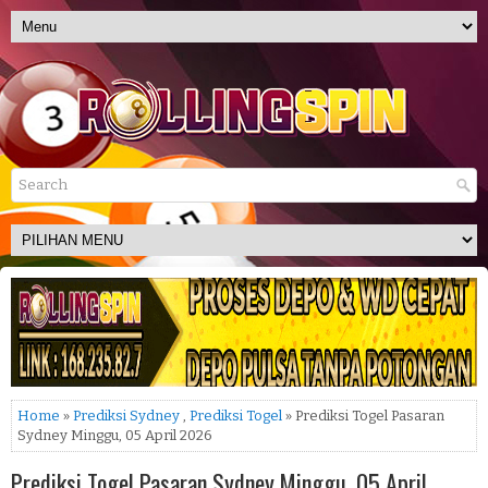
Home
»
Prediksi Sydney
,
Prediksi Togel
» Prediksi Togel Pasaran
Sydney Minggu, 05 April 2026
Prediksi Togel Pasaran Sydney Minggu, 05 April