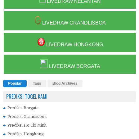
LIVEDRAW KELANTAN
LIVEDRAW GRANDLISBOA
LIVEDRAW HONGKONG
LIVEDRAW BORGATA
Popular
Tags
Blog Archives
PREDIKSI TOGEL KAMI
Prediksi Borgata
Prediksi Grandlisboa
Prediksi Ho Chi Minh
Prediksi Hongkong