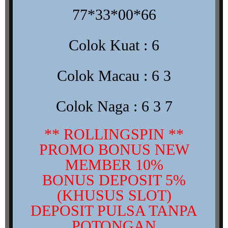
77*33*00*66
Colok Kuat : 6
Colok Macau : 6 3
Colok Naga : 6 3 7
** ROLLINGSPIN **
PROMO BONUS NEW
MEMBER 10%
BONUS DEPOSIT 5%
(KHUSUS SLOT)
DEPOSIT PULSA TANPA
POTONGAN