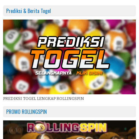
Prediksi & Berita Togel
PREDIKSI TOGEL LENGKAP ROLLINGSPIN
PROMO ROLLINGSPIN