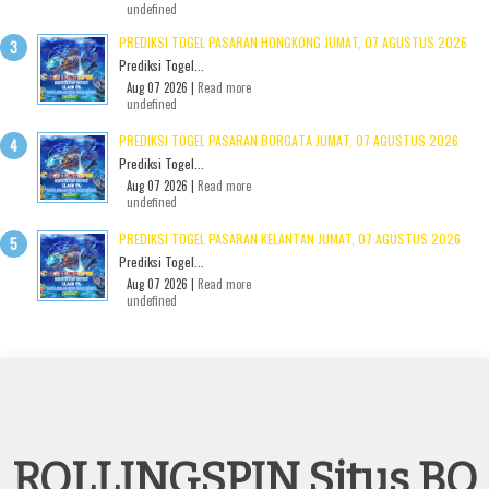
undefined
PREDIKSI TOGEL PASARAN HONGKONG JUMAT, 07 AGUSTUS 2026
Prediksi Togel...
Aug 07 2026 |
Read more
undefined
PREDIKSI TOGEL PASARAN BORGATA JUMAT, 07 AGUSTUS 2026
Prediksi Togel...
Aug 07 2026 |
Read more
undefined
PREDIKSI TOGEL PASARAN KELANTAN JUMAT, 07 AGUSTUS 2026
Prediksi Togel...
Aug 07 2026 |
Read more
undefined
ROLLINGSPIN Situs BO