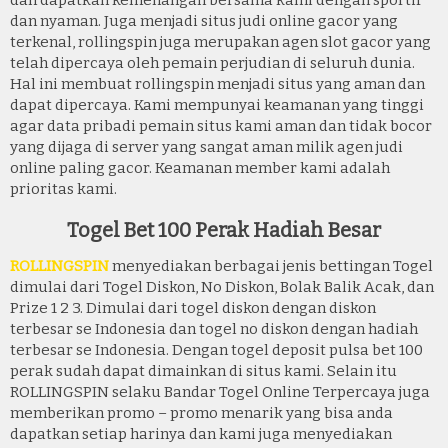
dan nyaman. Juga menjadi situs judi online gacor yang
terkenal, rollingspin juga merupakan agen slot gacor yang
telah dipercaya oleh pemain perjudian di seluruh dunia.
Hal ini membuat rollingspin menjadi situs yang aman dan
dapat dipercaya. Kami mempunyai keamanan yang tinggi
agar data pribadi pemain situs kami aman dan tidak bocor
yang dijaga di server yang sangat aman milik agen
judi
online
paling gacor. Keamanan member kami adalah
prioritas kami.
Togel Bet 100 Perak Hadiah Besar
ROLLINGSPIN
menyediakan berbagai jenis bettingan Togel
dimulai dari Togel Diskon, No Diskon, Bolak Balik Acak, dan
Prize 1 2 3. Dimulai dari togel diskon dengan diskon
terbesar se Indonesia dan togel no diskon dengan hadiah
terbesar se Indonesia. Dengan
togel deposit pulsa bet 100
perak
sudah dapat dimainkan di situs kami. Selain itu
ROLLINGSPIN selaku Bandar Togel Online Terpercaya juga
memberikan promo – promo menarik yang bisa anda
dapatkan setiap harinya dan kami juga menyediakan