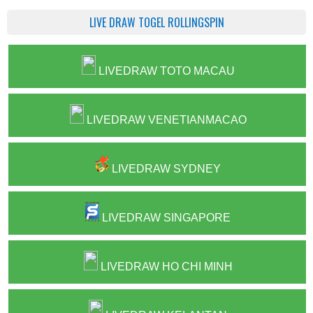
LIVE DRAW TOGEL ROLLINGSPIN
LIVEDRAW TOTO MACAU
LIVEDRAW VENETIANMACAO
LIVEDRAW SYDNEY
LIVEDRAW SINGAPORE
LIVEDRAW HO CHI MINH