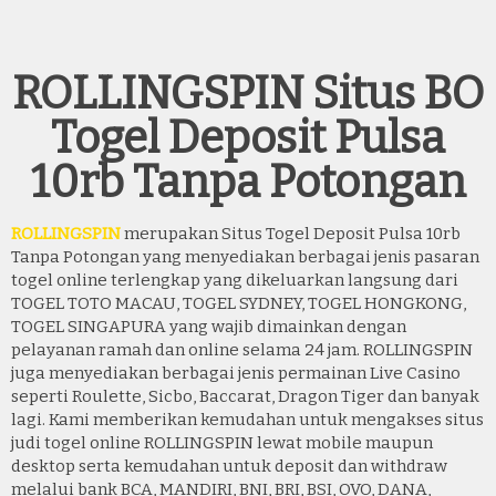
ROLLINGSPIN Situs BO
Togel Deposit Pulsa
10rb Tanpa Potongan
ROLLINGSPIN
merupakan Situs Togel Deposit Pulsa 10rb
Tanpa Potongan yang menyediakan berbagai jenis pasaran
togel online
terlengkap yang dikeluarkan langsung dari
TOGEL TOTO MACAU, TOGEL SYDNEY, TOGEL HONGKONG,
TOGEL SINGAPURA yang wajib dimainkan dengan
pelayanan ramah dan online selama 24 jam. ROLLINGSPIN
juga menyediakan berbagai jenis permainan Live Casino
seperti Roulette, Sicbo, Baccarat, Dragon Tiger dan banyak
lagi. Kami memberikan kemudahan untuk mengakses situs
judi togel online ROLLINGSPIN lewat mobile maupun
desktop serta kemudahan untuk deposit dan withdraw
melalui bank BCA, MANDIRI, BNI, BRI, BSI, OVO, DANA,