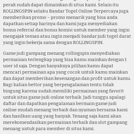
perak
sudah dapat dimainkan di situs kami. Selain itu
ROLLINGSPIN selaku Bandar Togel Online Terpercaya juga
memberikan promo – promo menarik yang bisa anda
dapatkan setiap harinya dan kami juga menyediakan
bonus referral dan bonus komisi untuk member yang ingin
mengajak teman atau ingin menjadi bandar judi togel darat
yang ingin bekerja sama dengan ROLLINGSPIN.
Game judi gampang menang
rollingspin
menyediakan
permainan terlengkap yang bisa kamu mainkan dengan 1
user id saja. Dengan banyaknya pilihan kamu dapat
mencari permainan apa yang cocok untuk kamu mainkan
dan dapat memberikan kesenangan dan profit untuk kamu.
Bagi kalian bettor yang berpengalaman tentu tidak
bingung karena sudah memiliki permainan yang favorit
untuk situs
game judi online terbaik
. Jadi tunggu apalagi
daftar dan dapatkan pengalaman bermain game
judi
online mudah menang
terbaik dan nyaman bersama kami
dan hasilkan uang yang banyak. Tenang saja kami akan
merekomendasikan permainan terbaik dan
slot gampang
menang
untuk para member di situs kami.