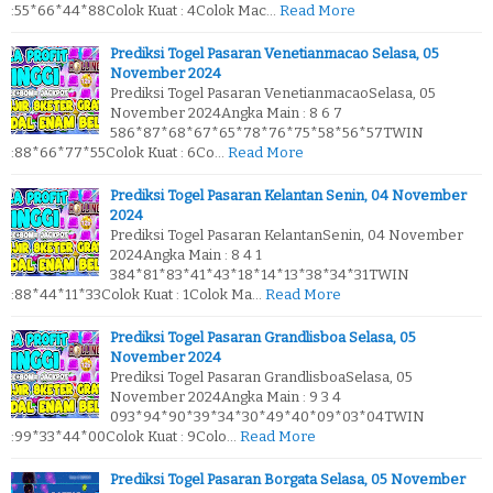
:55*66*44*88Colok Kuat : 4Colok Mac…
Read More
Prediksi Togel Pasaran Venetianmacao Selasa, 05
November 2024
Prediksi Togel Pasaran VenetianmacaoSelasa, 05
November 2024Angka Main : 8 6 7
586*87*68*67*65*78*76*75*58*56*57TWIN
:88*66*77*55Colok Kuat : 6Co…
Read More
Prediksi Togel Pasaran Kelantan Senin, 04 November
2024
Prediksi Togel Pasaran KelantanSenin, 04 November
2024Angka Main : 8 4 1
384*81*83*41*43*18*14*13*38*34*31TWIN
:88*44*11*33Colok Kuat : 1Colok Ma…
Read More
Prediksi Togel Pasaran Grandlisboa Selasa, 05
November 2024
Prediksi Togel Pasaran GrandlisboaSelasa, 05
November 2024Angka Main : 9 3 4
093*94*90*39*34*30*49*40*09*03*04TWIN
:99*33*44*00Colok Kuat : 9Colo…
Read More
Prediksi Togel Pasaran Borgata Selasa, 05 November