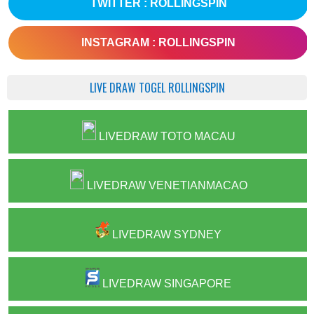
TWITTER : ROLLINGSPIN
INSTAGRAM : ROLLINGSPIN
LIVE DRAW TOGEL ROLLINGSPIN
LIVEDRAW TOTO MACAU
LIVEDRAW VENETIANMACAO
LIVEDRAW SYDNEY
LIVEDRAW SINGAPORE