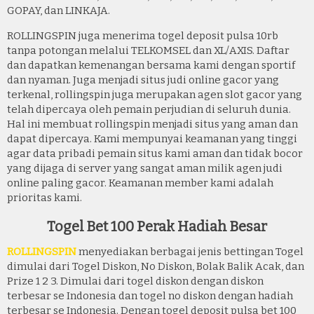
GOPAY, dan LINKAJA.
ROLLINGSPIN juga menerima
togel deposit pulsa 10rb
tanpa potongan
melalui TELKOMSEL dan XL/AXIS. Daftar
dan dapatkan kemenangan bersama kami dengan sportif
dan nyaman. Juga menjadi situs judi online gacor yang
terkenal, rollingspin juga merupakan agen slot gacor yang
telah dipercaya oleh pemain perjudian di seluruh dunia.
Hal ini membuat rollingspin menjadi situs yang aman dan
dapat dipercaya. Kami mempunyai keamanan yang tinggi
agar data pribadi pemain situs kami aman dan tidak bocor
yang dijaga di server yang sangat aman milik agen
judi
online
paling gacor. Keamanan member kami adalah
prioritas kami.
Togel Bet 100 Perak Hadiah Besar
ROLLINGSPIN
menyediakan berbagai jenis bettingan Togel
dimulai dari Togel Diskon, No Diskon, Bolak Balik Acak, dan
Prize 1 2 3. Dimulai dari togel diskon dengan diskon
terbesar se Indonesia dan togel no diskon dengan hadiah
terbesar se Indonesia. Dengan
togel deposit pulsa bet 100