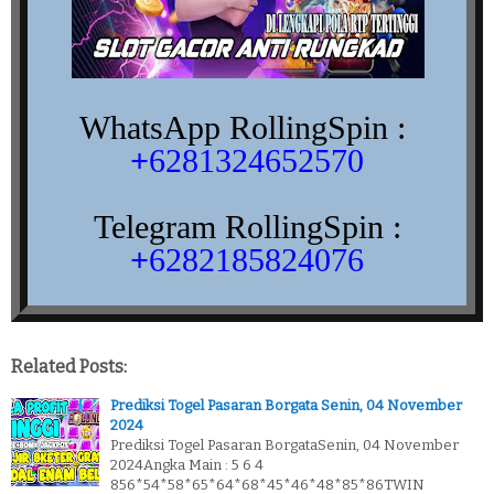
WhatsApp RollingSpin :
+
6281324652570
Telegram RollingSpin :
+
6282185824076
Related Posts:
Prediksi Togel Pasaran Borgata Senin, 04 November
2024
Prediksi Togel Pasaran BorgataSenin, 04 November
2024Angka Main : 5 6 4
856*54*58*65*64*68*45*46*48*85*86TWIN