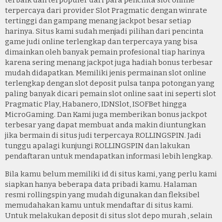
terpercaya dari provider Slot Pragmatic dengan winrate
tertinggi dan gampang menang jackpot besar setiap
harinya. Situs kami sudah menjadi pilihan dari pencinta
game judi online terlengkap dan terpercaya yang bisa
dimainkan oleh banyak pemain profesional tiap harinya
karena sering menang jackpot juga hadiah bonus terbesar
mudah didapatkan. Memiliki jenis permainan slot online
terlengkap dengan slot
deposit pulsa tanpa potongan
yang
paling banyak dicari pemain slot online saat ini seperti slot
Pragmatic Play, Habanero, IDNSlot, ISOFBet hingga
MicroGaming. Dan Kami juga memberikan bonus jackpot
terbesar yang dapat membuat anda makin diuntungkan
jika bermain di situs judi terpercaya ROLLINGSPIN. Jadi
tunggu apalagi kunjungi ROLLINGSPIN dan lakukan
pendaftaran untuk mendapatkan informasi lebih lengkap.
Bila kamu belum memiliki id di situs kami, yang perlu kami
siapkan hanya beberapa data pribadi kamu. Halaman
resmi rollingspin yang mudah digunakan dan fleksibel
memudahakan kamu untuk mendaftar di situs kami.
Untuk melakukan deposit di
situs slot depo murah
, selain