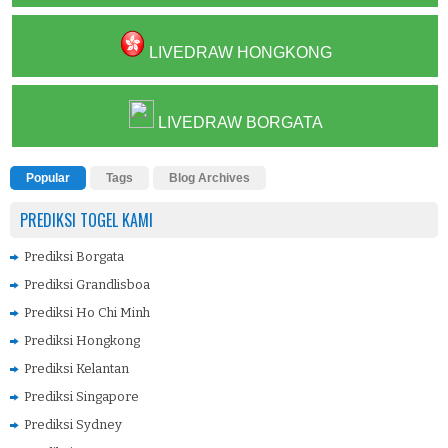
LIVEDRAW HONGKONG
LIVEDRAW BORGATA
Popular
Tags
Blog Archives
PREDIKSI TOGEL KAMI
Prediksi Borgata
Prediksi Grandlisboa
Prediksi Ho Chi Minh
Prediksi Hongkong
Prediksi Kelantan
Prediksi Singapore
Prediksi Sydney