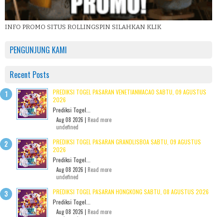
INFO PROMO SITUS ROLLINGSPIN SILAHKAN KLIK
PENGUNJUNG KAMI
Recent Posts
PREDIKSI TOGEL PASARAN VENETIANMACAO SABTU, 09 AGUSTUS
2026
Prediksi Togel...
Aug 08 2026 |
Read more
undefined
PREDIKSI TOGEL PASARAN GRANDLISBOA SABTU, 09 AGUSTUS
2026
Prediksi Togel...
Aug 08 2026 |
Read more
undefined
PREDIKSI TOGEL PASARAN HONGKONG SABTU, 08 AGUSTUS 2026
Prediksi Togel...
Aug 08 2026 |
Read more