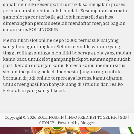
dapat memiliki kesempatan untuk bisa menjalani proses
permainan slot online lebih mudah. Kesempatan bermain
game slot gacor terbaik
jadi lebih menarik dan bisa
dimenangkan pemain setelah mendaftar menjadi bagian
dalam situs ROLLINGSPIN.
Memainkan slot online depo 10000 termasuk hal yang
sangat menguntungkan. Selain memiliki winrate yang
tinggi rollingspin juga memiliki beberapa pola yang mudah
kamu baca untuk
slot gampang jackpot
. Keuntungan sudah
pasti berada di tangan kamu karena kamu memilih situs
slot online paling hoki
di Indonesia. Jangan ragu untuk
bermain di
judi online terpercaya
karena kamu dijamin
untuk menghasilkan banyak uang di situs ini dan resiko
kekalahan yang sangat kecil.
Copyright ©
2026
ROLLINGSPIN | INFO PREDIKSI TOGEL HK | SGP |
SIDNEY
| Powered by
Blogger
Design by
NewWpThemes
| Blogger Theme by
Lasantha
-