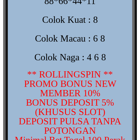
88*66*44*11
Colok Kuat : 8
Colok Macau : 6 8
Colok Naga : 4 6 8
** ROLLINGSPIN **
PROMO BONUS NEW
MEMBER 10%
BONUS DEPOSIT 5%
(KHUSUS SLOT)
DEPOSIT PULSA TANPA
POTONGAN
Minimal Bet Togel 100 Perak