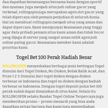
dan dapatkan kemenangan bersama kami dengan sportif
dan nyaman. Juga menjadi situs judi online gacor yang
terkenal, rollingspin juga merupakan agen slot gacor yang
telah dipercaya oleh pemain perjudian di seluruh dunia.
Hal ini membuat rollingspin menjadi situs yang aman dan
dapat dipercaya. Kami mempunyai keamanan yang tinggi
agar data pribadi pemain situs kami aman dan tidak bocor
yang dijaga di server yang sangat aman milik agen
judi
online
paling gacor. Keamanan member kami adalah
prioritas kami.
Togel Bet 100 Perak Hadiah Besar
ROLLINGSPIN
menyediakan berbagai jenis bettingan Togel
dimulai dari Togel Diskon, No Diskon, Bolak Balik Acak, dan
Prize 1 2 3. Dimulai dari togel diskon dengan diskon
terbesar se Indonesia dan togel no diskon dengan hadiah
terbesar se Indonesia. Dengan
togel deposit pulsa bet 100
perak
sudah dapat dimainkan di situs kami. Selain itu
ROLLINGSPIN selaku Bandar Togel Online Terpercaya juga
memberikan promo – promo menarik yang bisa anda
dapatkan setiap harinya dan kami juga menyediakan