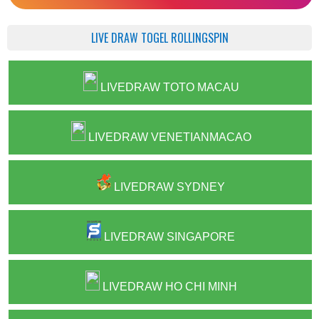
LIVE DRAW TOGEL ROLLINGSPIN
LIVEDRAW TOTO MACAU
LIVEDRAW VENETIANMACAO
LIVEDRAW SYDNEY
LIVEDRAW SINGAPORE
LIVEDRAW HO CHI MINH