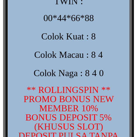
TWIN :
00*44*66*88
Colok Kuat : 8
Colok Macau : 8 4
Colok Naga : 8 4 0
** ROLLINGSPIN **
PROMO BONUS NEW
MEMBER 10%
BONUS DEPOSIT 5%
(KHUSUS SLOT)
DEPOSIT PULSA TANPA