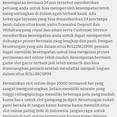
Kesempatan bermain 24 jam tersebut memberikan
peluang anda untuk bisa memperoleh kesempatan lebih
menguntungkan di dalam agen terbaik kami. Ada
beberapa layanan yang bisa dimanfaatkan 24 jam tanpa
henti dalam situs kami, yaitu Transaksi Deposit dan
Withdraw yang cepat dan aman serta Customer Service
memberikan kesempatan anda untuk dapat memperoleh
dukungan proses bermain yang lengkap dan pasti. Dengan
keuntungan yang ada dalam situs ROLLINGSPIN, pemain
dapat memiliki kesempatan untuk bisa menjalani proses
permainan slot online lebih mudah. Kesempatan bermain
game slot gacor terbaik
jadi lebih menarik dan bisa
dimenangkan pemain setelah mendaftar menjadi bagian
dalam situs ROLLINGSPIN.
Memainkan slot online depo 10000 termasuk hal yang
sangat menguntungkan. Selain memiliki winrate yang
tinggi rollingspin juga memiliki beberapa pola yang mudah
kamu baca untuk
slot gampang jackpot
. Keuntungan sudah
pasti berada di tangan kamu karena kamu memilih situs
slot online paling hoki
di Indonesia. Jangan ragu untuk
bermain di
judi online terpercaya
karena kamu dijamin