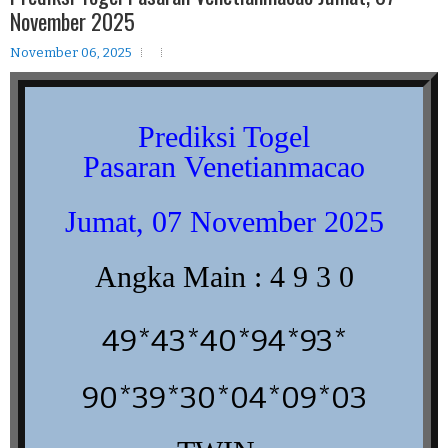
November 2025
November 06, 2025
Prediksi Togel
Pasaran Venetianmacao
Jumat, 07 November 2025
Angka Main : 4 9 3 0
49*43*40*94*93*
90*39*30*04*09*03