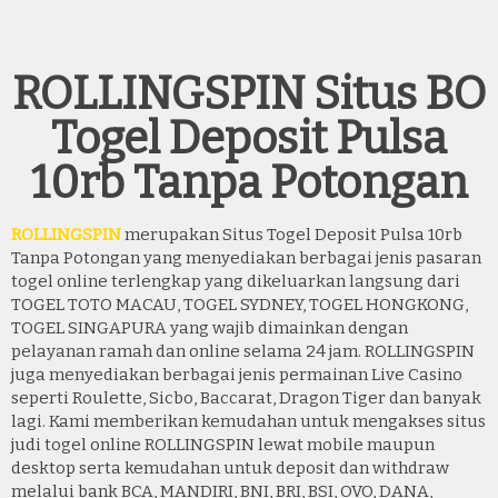
ROLLINGSPIN Situs BO
Togel Deposit Pulsa
10rb Tanpa Potongan
ROLLINGSPIN
merupakan Situs Togel Deposit Pulsa 10rb
Tanpa Potongan yang menyediakan berbagai jenis pasaran
togel online
terlengkap yang dikeluarkan langsung dari
TOGEL TOTO MACAU, TOGEL SYDNEY, TOGEL HONGKONG,
TOGEL SINGAPURA yang wajib dimainkan dengan
pelayanan ramah dan online selama 24 jam. ROLLINGSPIN
juga menyediakan berbagai jenis permainan Live Casino
seperti Roulette, Sicbo, Baccarat, Dragon Tiger dan banyak
lagi. Kami memberikan kemudahan untuk mengakses situs
judi togel online ROLLINGSPIN lewat mobile maupun
desktop serta kemudahan untuk deposit dan withdraw
melalui bank BCA, MANDIRI, BNI, BRI, BSI, OVO, DANA,