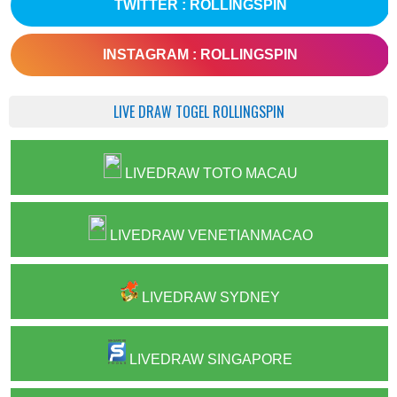
TWITTER : ROLLINGSPIN
INSTAGRAM : ROLLINGSPIN
LIVE DRAW TOGEL ROLLINGSPIN
LIVEDRAW TOTO MACAU
LIVEDRAW VENETIANMACAO
LIVEDRAW SYDNEY
LIVEDRAW SINGAPORE