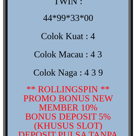
TWIN :
44*99*33*00
Colok Kuat : 4
Colok Macau : 4 3
Colok Naga : 4 3 9
** ROLLINGSPIN **
PROMO BONUS NEW
MEMBER 10%
BONUS DEPOSIT 5%
(KHUSUS SLOT)
DEPOSIT PULSA TANPA