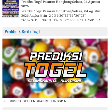
Prediksi Togel Pasaran Hongkong Selasa, 04 Agustus
2026
Prediksi Togel Pasaran Hongkong Selasa, 04 Agustus
2026 Angka Main : 2 0 3 6 30*32*36*20*23*
26*62*63*60*06*03 TWIN : 22*66*00*33 Colok Kua...
Prediksi & Berita Togel
PREDIKSI TOGEL LENGKAP ROLLINGSPIN