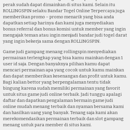
perak
sudah dapat dimainkan di situs kami. Selain itu
ROLLINGSPIN selaku Bandar Togel Online Terpercaya juga
memberikan promo – promo menarik yang bisa anda
dapatkan setiap harinya dan kami juga menyediakan
bonus referral dan bonus komisi untuk member yang ingin
mengajak teman atau ingin menjadi bandar judi togel darat
yang ingin bekerja sama dengan ROLLINGSPIN.
Game judi gampang menang
rollingspin
menyediakan
permainan terlengkap yang bisa kamu mainkan dengan 1
user id saja. Dengan banyaknya pilihan kamu dapat
mencari permainan apa yang cocok untuk kamu mainkan
dan dapat memberikan kesenangan dan profit untuk kamu.
Bagi kalian bettor yang berpengalaman tentu tidak
bingung karena sudah memiliki permainan yang favorit
untuk situs
game judi online terbaik
. Jadi tunggu apalagi
daftar dan dapatkan pengalaman bermain game
judi
online mudah menang
terbaik dan nyaman bersama kami
dan hasilkan uang yang banyak. Tenang saja kami akan
merekomendasikan permainan terbaik dan
slot gampang
menang
untuk para member di situs kami.