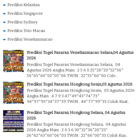
Prediksi Kelantan
Prediksi Singapore
Prediksi Sydney
Prediksi Toto Macau
Prediksi Venetianmacao
Prediksi Togel Pasaran Venetianmacao Selasa,04 Agustus
2026
Prediksi Togel Pasaran Venetianmacao Selasa, 04
Agustus 2026 Angka Main : 2 5 6 0 25*26*20*52*56*
50*65*60*02*05*06 TWIN : 22*55*66*00 Colo...
Prediksi Togel Pasaran Hongkong Senin,03 Agustus 2026
Prediksi Togel Pasaran Hongkong Senin, 03 Agustus 2026
Angka Main : 4 7 9 3 47*49*43*74*73*
94*97*93*34*37*39 TWIN : 44*77*99*33 Colok Kuat...
Prediksi Togel Pasaran Hongkong Selasa, 04 Agustus
2026
Prediksi Togel Pasaran Hongkong Selasa, 04 Agustus
2026 Angka Main : 2 0 3 6 30*32*36*20*23*
26*62*63*60*06*03 TWIN : 22*66*00*33 Colok Kua...