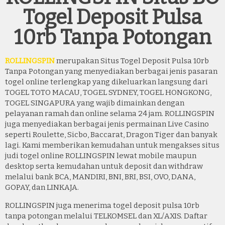
Togel Deposit Pulsa
10rb Tanpa Potongan
ROLLINGSPIN
merupakan Situs Togel Deposit Pulsa 10rb
Tanpa Potongan yang menyediakan berbagai jenis pasaran
togel online
terlengkap yang dikeluarkan langsung dari
TOGEL TOTO MACAU, TOGEL SYDNEY, TOGEL HONGKONG,
TOGEL SINGAPURA yang wajib dimainkan dengan
pelayanan ramah dan online selama 24 jam. ROLLINGSPIN
juga menyediakan berbagai jenis permainan Live Casino
seperti Roulette, Sicbo, Baccarat, Dragon Tiger dan banyak
lagi. Kami memberikan kemudahan untuk mengakses situs
judi togel online ROLLINGSPIN lewat mobile maupun
desktop serta kemudahan untuk deposit dan withdraw
melalui bank BCA, MANDIRI, BNI, BRI, BSI, OVO, DANA,
GOPAY, dan LINKAJA.
ROLLINGSPIN juga menerima
togel deposit pulsa 10rb
tanpa potongan
melalui TELKOMSEL dan XL/AXIS. Daftar