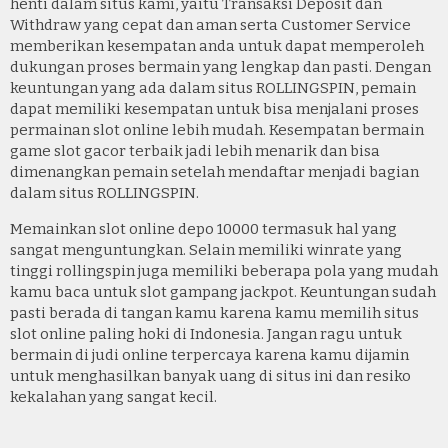
henti dalam situs kami, yaitu Transaksi Deposit dan
Withdraw yang cepat dan aman serta Customer Service
memberikan kesempatan anda untuk dapat memperoleh
dukungan proses bermain yang lengkap dan pasti. Dengan
keuntungan yang ada dalam situs ROLLINGSPIN, pemain
dapat memiliki kesempatan untuk bisa menjalani proses
permainan slot online lebih mudah. Kesempatan bermain
game slot gacor terbaik
jadi lebih menarik dan bisa
dimenangkan pemain setelah mendaftar menjadi bagian
dalam situs ROLLINGSPIN.
Memainkan slot online depo 10000 termasuk hal yang
sangat menguntungkan. Selain memiliki winrate yang
tinggi rollingspin juga memiliki beberapa pola yang mudah
kamu baca untuk
slot gampang jackpot
. Keuntungan sudah
pasti berada di tangan kamu karena kamu memilih situs
slot online paling hoki
di Indonesia. Jangan ragu untuk
bermain di
judi online terpercaya
karena kamu dijamin
untuk menghasilkan banyak uang di situs ini dan resiko
kekalahan yang sangat kecil.