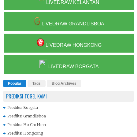
LIVEDRAW KELANTAN
LIVEDRAW GRANDLISBOA
LIVEDRAW HONGKONG
LIVEDRAW BORGATA
Popular
Tags
Blog Archives
PREDIKSI TOGEL KAMI
Prediksi Borgata
Prediksi Grandlisboa
Prediksi Ho Chi Minh
Prediksi Hongkong