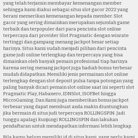
yang telah terjamin membayar kemenangan member
sehingga kami diakui sebagai
situs slot gacor 2022
yang
berani memerikan kemenangan kepada member. Slot
gacor yang sering dimainkan merupakan sejumlah game
terbaik dan terpopuler dari para pencinta slot online
terpercaya dari provider Slot Pragmatic dengan winrate
tertinggi dan gampang menang jackpot besar setiap
harinya. Situs kami sudah menjadi pilihan dari pencinta
game judi online terlengkap dan terpercaya yang bisa
dimainkan oleh banyak pemain profesional tiap harinya
karena sering menang jackpot juga hadiah bonus terbesar
mudah didapatkan. Memiliki jenis permainan slot online
terlengkap dengan slot
deposit pulsa tanpa potongan
yang
paling banyak dicari pemain slot online saat ini seperti slot
Pragmatic Play, Habanero, IDNSlot, ISOFBet hingga
MicroGaming. Dan Kami juga memberikan bonus jackpot
terbesar yang dapat membuat anda makin diuntungkan
jika bermain di situs judi terpercaya ROLLINGSPIN. Jadi
tunggu apalagi kunjungi ROLLINGSPIN dan lakukan
pendaftaran untuk mendapatkan informasi lebih lengkap.
Bila kamu belum memiliki id di situs kami, yang perlu kami