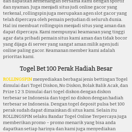
dan dapatkan kemenangan bersama kami dengan sportif
dan nyaman. Juga menjadi situs judi online gacor yang
terkenal, rollingspin juga merupakan agen slot gacor yang
telah dipercaya oleh pemain perjudian di seluruh dunia.
Hal ini membuat rollingspin menjadi situs yang aman dan
dapat dipercaya. Kami mempunyai keamanan yang tinggi
agar data pribadi pemain situs kami aman dan tidak bocor
yang dijaga di server yang sangat aman milik agen
judi
online
paling gacor. Keamanan member kami adalah
prioritas kami.
Togel Bet 100 Perak Hadiah Besar
ROLLINGSPIN
menyediakan berbagai jenis bettingan Togel
dimulai dari Togel Diskon, No Diskon, Bolak Balik Acak, dan
Prize 1 2 3. Dimulai dari togel diskon dengan diskon
terbesar se Indonesia dan togel no diskon dengan hadiah
terbesar se Indonesia. Dengan
togel deposit pulsa bet 100
perak
sudah dapat dimainkan di situs kami. Selain itu
ROLLINGSPIN selaku Bandar Togel Online Terpercaya juga
memberikan promo – promo menarik yang bisa anda
dapatkan setiap harinya dan kami juga menyediakan