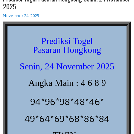
2025
November 24, 2025
Prediksi Togel
Pasaran Hongkong
Senin, 24 November 2025
Angka Main : 4 6 8 9
94*96*98*48*46*
49*64*69*68*86*84