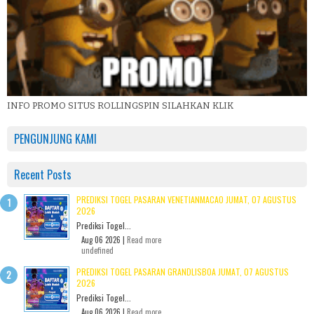
INFO PROMO SITUS ROLLINGSPIN SILAHKAN KLIK
PENGUNJUNG KAMI
Recent Posts
PREDIKSI TOGEL PASARAN VENETIANMACAO JUMAT, 07 AGUSTUS
2026
Prediksi Togel...
Aug 06 2026 |
Read more
undefined
PREDIKSI TOGEL PASARAN GRANDLISBOA JUMAT, 07 AGUSTUS
2026
Prediksi Togel...
Aug 06 2026 |
Read more