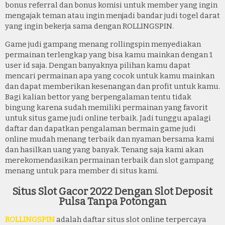
bonus referral dan bonus komisi untuk member yang ingin
mengajak teman atau ingin menjadi bandar judi togel darat
yang ingin bekerja sama dengan ROLLINGSPIN.
Game judi gampang menang
rollingspin
menyediakan
permainan terlengkap yang bisa kamu mainkan dengan 1
user id saja. Dengan banyaknya pilihan kamu dapat
mencari permainan apa yang cocok untuk kamu mainkan
dan dapat memberikan kesenangan dan profit untuk kamu.
Bagi kalian bettor yang berpengalaman tentu tidak
bingung karena sudah memiliki permainan yang favorit
untuk situs
game judi online terbaik
. Jadi tunggu apalagi
daftar dan dapatkan pengalaman bermain game
judi
online mudah menang
terbaik dan nyaman bersama kami
dan hasilkan uang yang banyak. Tenang saja kami akan
merekomendasikan permainan terbaik dan
slot gampang
menang
untuk para member di situs kami.
Situs Slot Gacor 2022 Dengan Slot Deposit
Pulsa Tanpa Potongan
ROLLINGSPIN
adalah
daftar situs slot online terpercaya