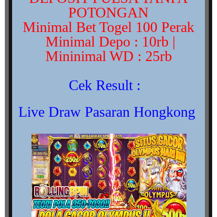
POTONGAN
Minimal Bet Togel 100 Perak
Minimal Depo : 10rb |
Mininimal WD : 25rb
Cek Result :
:
Live Draw Pasaran Hongkong