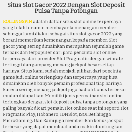
Situs Slot Gacor 2022 Dengan Slot Deposit
Pulsa Tanpa Potongan
ROLLINGSPIN
adalah
daftar situs slot online terpercaya
yang telah terjamin membayar kemenangan member
sehingga kami diakui sebagai
situs slot gacor 2022
yang
berani memerikan kemenangan kepada member. Slot
gacor yang sering dimainkan merupakan sejumlah game
terbaik dan terpopuler dari para pencinta slot online
terpercaya dari provider Slot Pragmatic dengan winrate
tertinggi dan gampang menang jackpot besar setiap
harinya. Situs kami sudah menjadi pilihan dari pencinta
game judi online terlengkap dan terpercaya yang bisa
dimainkan oleh banyak pemain profesional tiap harinya
karena sering menang jackpot juga hadiah bonus terbesar
mudah didapatkan. Memiliki jenis permainan slot online
terlengkap dengan slot
deposit pulsa tanpa potongan
yang
paling banyak dicari pemain slot online saat ini seperti slot
Pragmatic Play, Habanero, IDNSlot, ISOFBet hingga
MicroGaming. Dan Kami juga memberikan bonus jackpot
terbesar yang dapat membuat anda makin diuntungkan