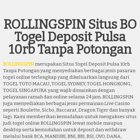
ROLLINGSPIN Situs BO
Togel Deposit Pulsa
10rb Tanpa Potongan
ROLLINGSPIN
merupakan Situs Togel Deposit Pulsa 10rb
Tanpa Potongan yang menyediakan berbagai jenis pasaran
togel online
terlengkap yang dikeluarkan langsung dari
TOGEL TOTO MACAU, TOGEL SYDNEY, TOGEL HONGKONG,
TOGEL SINGAPURA yang wajib dimainkan dengan
pelayanan ramah dan online selama 24 jam. ROLLINGSPIN
juga menyediakan berbagai jenis permainan Live Casino
seperti Roulette, Sicbo, Baccarat, Dragon Tiger dan banyak
lagi. Kami memberikan kemudahan untuk mengakses situs
judi togel online ROLLINGSPIN lewat mobile maupun
desktop serta kemudahan untuk deposit dan withdraw
melalui bank BCA, MANDIRI, BNI, BRI, BSI, OVO, DANA,