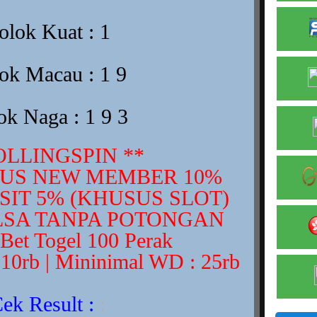
olok Kuat : 1
ok Macau : 1 9
ok Naga : 1 9 3
OLLINGSPIN **
US NEW MEMBER 10%
IT 5% (KHUSUS SLOT)
LSA TANPA POTONGAN
Bet Togel 100 Perak
10rb | Mininimal WD : 25rb
ek Result :
: