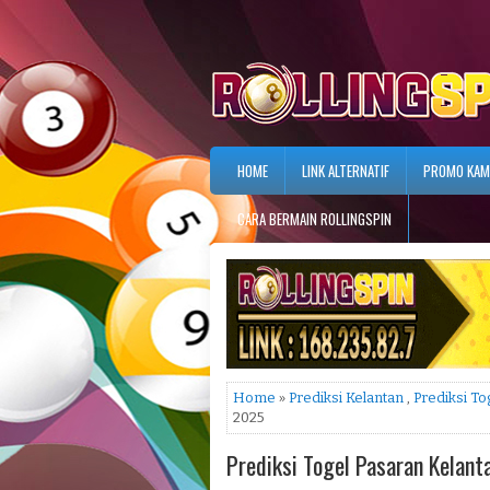
HOME
LINK ALTERNATIF
PROMO KAM
CARA BERMAIN ROLLINGSPIN
Home
»
Prediksi Kelantan
,
Prediksi To
2025
Prediksi Togel Pasaran Kelan