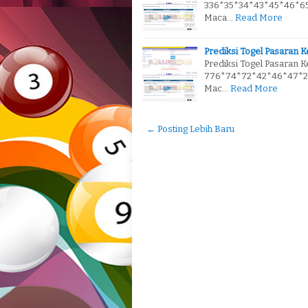
336*35*34*43*45*46*65
Maca…
Read More
Prediksi Togel Pasaran K
Prediksi Togel Pasaran K
776*74*72*42*46*47*26
Mac…
Read More
← Posting Lebih Baru