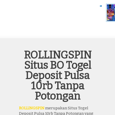
ROLLINGSPIN
Situs BO Togel
Deposit Pulsa
10rb Tanpa
Potongan
ROLLINGSPIN
merupakan Situs Togel
Deposit Pulsa 10rb Tanpa Potongan yang