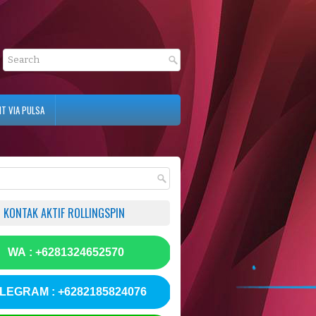
T VIA PULSA
KONTAK AKTIF ROLLINGSPIN
WA : +6281324652570
LEGRAM : +6282185824076