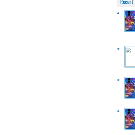
Recent 