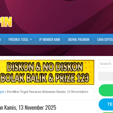
»
I
PREDIKSI TOGEL
JP MEMBER KAMI
JADWAL PASARAN
CARA DEPOSI
gel
» Prediksi Togel Pasaran Kelantan Kamis, 13 November
TE
tan Kamis, 13 November 2025