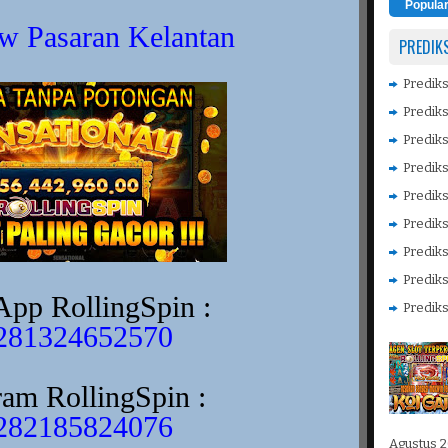
Popula
w Pasaran Kelantan
PREDIKS
Prediks
Prediks
Prediks
Predik
Prediks
Prediks
Predik
Prediks
pp RollingSpin :
Predik
281324652570
ram RollingSpin :
282185824076
Agustus 2