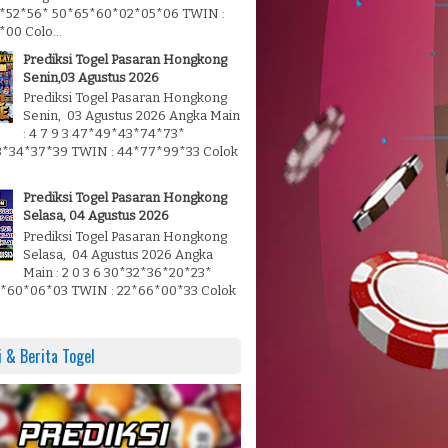
*52*56* 50*65*60*02*05*06 TWIN :
00 Colo...
Prediksi Togel Pasaran Hongkong
Senin,03 Agustus 2026
Prediksi Togel Pasaran Hongkong
Senin, 03 Agustus 2026 Angka Main
: 4 7 9 3 47*49*43*74*73*
*34*37*39 TWIN : 44*77*99*33 Colok
Prediksi Togel Pasaran Hongkong
Selasa, 04 Agustus 2026
Prediksi Togel Pasaran Hongkong
Selasa, 04 Agustus 2026 Angka
Main : 2 0 3 6 30*32*36*20*23*
*60*06*03 TWIN : 22*66*00*33 Colok
i & Berita Togel