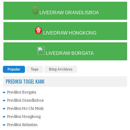
LIVEDRAW GRANDLISBOA
LIVEDRAW HONGKONG
LIVEDRAW BORGATA
Popular
Tags
Blog Archives
PREDIKSI TOGEL KAMI
Prediksi Borgata
Prediksi Grandlisboa
Prediksi Ho Chi Minh
Prediksi Hongkong
Prediksi Kelantan