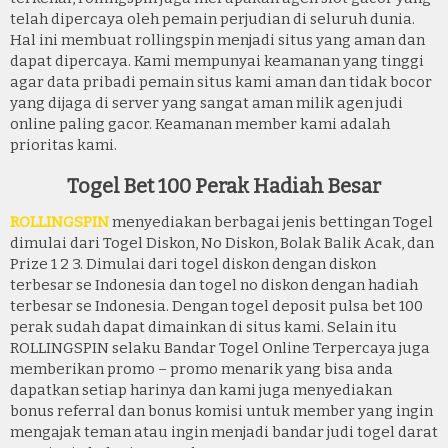
telah dipercaya oleh pemain perjudian di seluruh dunia.
Hal ini membuat rollingspin menjadi situs yang aman dan
dapat dipercaya. Kami mempunyai keamanan yang tinggi
agar data pribadi pemain situs kami aman dan tidak bocor
yang dijaga di server yang sangat aman milik agen
judi
online
paling gacor. Keamanan member kami adalah
prioritas kami.
Togel Bet 100 Perak Hadiah Besar
ROLLINGSPIN
menyediakan berbagai jenis bettingan Togel
dimulai dari Togel Diskon, No Diskon, Bolak Balik Acak, dan
Prize 1 2 3. Dimulai dari togel diskon dengan diskon
terbesar se Indonesia dan togel no diskon dengan hadiah
terbesar se Indonesia. Dengan
togel deposit pulsa bet 100
perak
sudah dapat dimainkan di situs kami. Selain itu
ROLLINGSPIN selaku Bandar Togel Online Terpercaya juga
memberikan promo – promo menarik yang bisa anda
dapatkan setiap harinya dan kami juga menyediakan
bonus referral dan bonus komisi untuk member yang ingin
mengajak teman atau ingin menjadi bandar judi togel darat