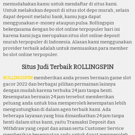
memudahakan kamu untuk mendaftar di situs kami.
Untuk melakukan deposit di
situs slot depo murah
, selain
dapat deposit melalui bank, kamu juga dapat
menggunakan e-money ataupun pulsa. Rollingspin
bekerjasama dengan bo slot online terpopuler hari ini
karena kami juga merupakan situs slot online deposit
murah terpopuler di Indonesia. Alasan kami menggunakan
provider terbaik adalah untuk memuaskan para member
bo slot online terpopuler
.
Situs Judi Terbaik ROLLINGSPIN
ROLLINGSPIN
memberikan anda proses bermain game
slot
gacor 2022
dan berbagai pilihan permainan lainnya
dengan mudah karena terbuka 24 jam tanpa henti.
Kesempatan bermain 24 jam tersebut memberikan
peluang anda untuk bisa memperoleh kesempatan lebih
menguntungkan di dalam agen terbaik kami. Ada
beberapa layanan yang bisa dimanfaatkan 24 jam tanpa
henti dalam situs kami, yaitu Transaksi Deposit dan
Withdraw yang cepat dan aman serta Customer Service
memberikan kesempatan anda untuk dapat memperoleh