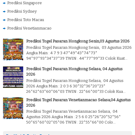
Prediksi Singapore
Prediksi Sydney
Prediksi Toto Macau
Prediksi Venetianmacao
Prediksi Togel Pasaran Hongkong Senin,03 Agustus 2026
Prediksi Togel Pasaran Hongkong Senin, 03 Agustus 2026
Angka Main : 4 7 9 3 47*49*43*74*73*
94*97*93*34*37*39 TWIN : 44*77*99*33 Colok Kuat...
Prediksi Togel Pasaran Hongkong Selasa, 04 Agustus
2026
Prediksi Togel Pasaran Hongkong Selasa, 04 Agustus
2026 Angka Main : 2 0 3 6 30*32*36*20*23*
26*62*63*60*06*03 TWIN : 22*66*00*33 Colok Kua...
Prediksi Togel Pasaran Venetianmacao Selasa,04 Agustus
2026
Prediksi Togel Pasaran Venetianmacao Selasa, 04
Agustus 2026 Angka Main : 2 5 6 0 25*26*20*52*56*
50*65*60*02*05*06 TWIN : 22*55*66*00 Colo...