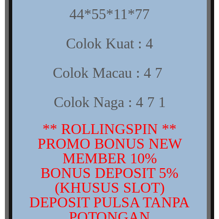
44*55*11*77
Colok Kuat : 4
Colok Macau : 4 7
Colok Naga : 4 7 1
** ROLLINGSPIN **
PROMO BONUS NEW
MEMBER 10%
BONUS DEPOSIT 5%
(KHUSUS SLOT)
DEPOSIT PULSA TANPA
POTONGAN