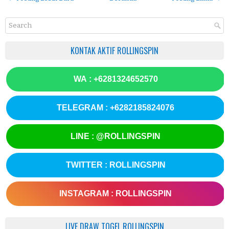
KONTAK AKTIF ROLLINGSPIN
WA : +6281324652570
TELEGRAM : +6282185824076
LINE : @ROLLINGSPIN
TWITTER : ROLLINGSPIN
INSTAGRAM : ROLLINGSPIN
LIVE DRAW TOGEL ROLLINGSPIN