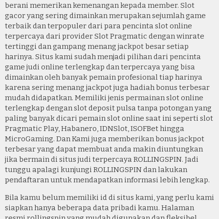
berani memerikan kemenangan kepada member. Slot
gacor yang sering dimainkan merupakan sejumlah game
terbaik dan terpopuler dari para pencinta slot online
terpercaya dari provider Slot Pragmatic dengan winrate
tertinggi dan gampang menang jackpot besar setiap
harinya. Situs kami sudah menjadi pilihan dari pencinta
game judi online terlengkap dan terpercaya yang bisa
dimainkan oleh banyak pemain profesional tiap harinya
karena sering menang jackpot juga hadiah bonus terbesar
mudah didapatkan. Memiliki jenis permainan slot online
terlengkap dengan slot
deposit pulsa tanpa potongan
yang
paling banyak dicari pemain slot online saat ini seperti slot
Pragmatic Play, Habanero, IDNSlot, ISOFBet hingga
MicroGaming. Dan Kami juga memberikan bonus jackpot
terbesar yang dapat membuat anda makin diuntungkan
jika bermain di situs judi terpercaya ROLLINGSPIN. Jadi
tunggu apalagi kunjungi ROLLINGSPIN dan lakukan
pendaftaran untuk mendapatkan informasi lebih lengkap.
Bila kamu belum memiliki id di situs kami, yang perlu kami
siapkan hanya beberapa data pribadi kamu. Halaman
resmi rollingspin yang mudah digunakan dan fleksibel