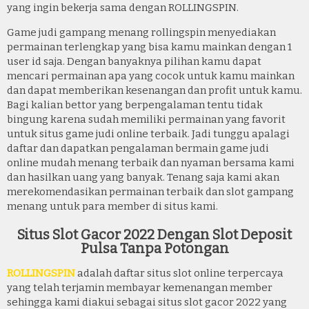
yang ingin bekerja sama dengan ROLLINGSPIN.
Game judi gampang menang
rollingspin
menyediakan
permainan terlengkap yang bisa kamu mainkan dengan 1
user id saja. Dengan banyaknya pilihan kamu dapat
mencari permainan apa yang cocok untuk kamu mainkan
dan dapat memberikan kesenangan dan profit untuk kamu.
Bagi kalian bettor yang berpengalaman tentu tidak
bingung karena sudah memiliki permainan yang favorit
untuk situs
game judi online terbaik
. Jadi tunggu apalagi
daftar dan dapatkan pengalaman bermain game
judi
online mudah menang
terbaik dan nyaman bersama kami
dan hasilkan uang yang banyak. Tenang saja kami akan
merekomendasikan permainan terbaik dan
slot gampang
menang
untuk para member di situs kami.
Situs Slot Gacor 2022 Dengan Slot Deposit
Pulsa Tanpa Potongan
ROLLINGSPIN
adalah
daftar situs slot online terpercaya
yang telah terjamin membayar kemenangan member
sehingga kami diakui sebagai
situs slot gacor 2022
yang