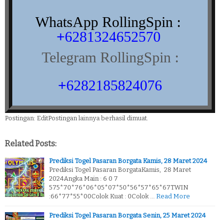
WhatsApp RollingSpin :
+
6281324652570
Telegram RollingSpin :
+
6282185824076
Postingan: EditPostingan lainnya berhasil dimuat.
Related Posts:
Prediksi Togel Pasaran Borgata Kamis, 28 Maret 2024
Prediksi Togel Pasaran BorgataKamis, 28 Maret
2024Angka Main : 6 0 7
575*70*76*06*05*07*50*56*57*65*67TWIN
:66*77*55*00Colok Kuat : 0Colok …
Read More
Prediksi Togel Pasaran Borgata Senin, 25 Maret 2024