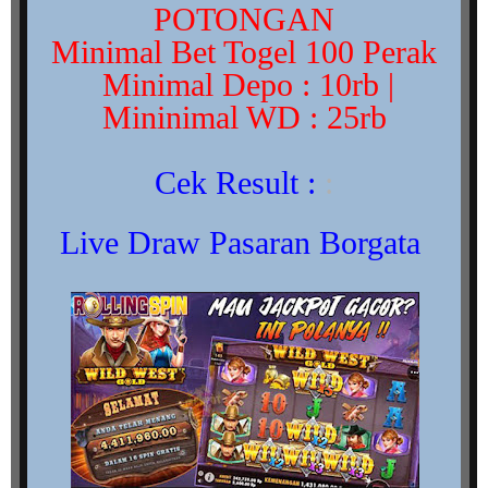
POTONGAN
Minimal Bet Togel 100 Perak
Minimal Depo : 10rb |
Mininimal WD : 25rb
Cek Result :
:
Live Draw Pasaran Borgata