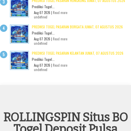
PREDIKSI TOGEL PASARAN HONGKONG JUMAT, 07 AGUSTUS 2026
Prediksi Togel...
Aug 07 2026 |
Read more
undefined
PREDIKSI TOGEL PASARAN BORGATA JUMAT, 07 AGUSTUS 2026
Prediksi Togel...
Aug 07 2026 |
Read more
undefined
PREDIKSI TOGEL PASARAN KELANTAN JUMAT, 07 AGUSTUS 2026
Prediksi Togel...
Aug 07 2026 |
Read more
undefined
ROLLINGSPIN Situs BO
Togel Deposit Pulsa