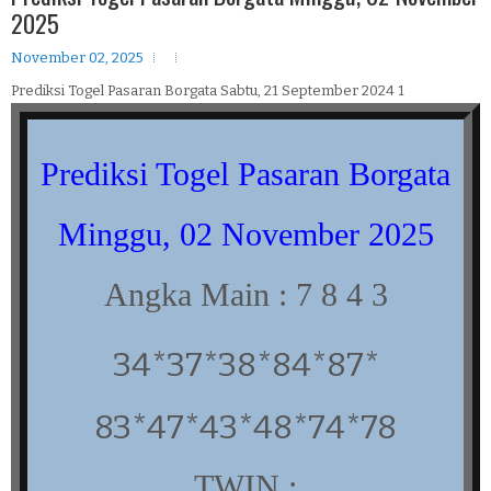
2025
November 02, 2025
Prediksi Togel Pasaran Borgata Sabtu, 21 September 2024 1
Prediksi Togel Pasaran Borgata
Minggu, 02 November 2025
Angka Main : 7 8 4 3
34*37*38*84*87*
83*47*43*48*74*78
TWIN :