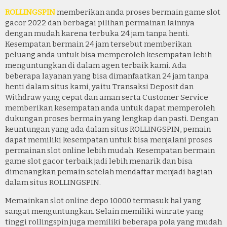
ROLLINGSPIN
memberikan anda proses bermain game
slot
gacor 2022
dan berbagai pilihan permainan lainnya
dengan mudah karena terbuka 24 jam tanpa henti.
Kesempatan bermain 24 jam tersebut memberikan
peluang anda untuk bisa memperoleh kesempatan lebih
menguntungkan di dalam agen terbaik kami. Ada
beberapa layanan yang bisa dimanfaatkan 24 jam tanpa
henti dalam situs kami, yaitu Transaksi Deposit dan
Withdraw yang cepat dan aman serta Customer Service
memberikan kesempatan anda untuk dapat memperoleh
dukungan proses bermain yang lengkap dan pasti. Dengan
keuntungan yang ada dalam situs ROLLINGSPIN, pemain
dapat memiliki kesempatan untuk bisa menjalani proses
permainan slot online lebih mudah. Kesempatan bermain
game slot gacor terbaik
jadi lebih menarik dan bisa
dimenangkan pemain setelah mendaftar menjadi bagian
dalam situs ROLLINGSPIN.
Memainkan slot online depo 10000 termasuk hal yang
sangat menguntungkan. Selain memiliki winrate yang
tinggi rollingspin juga memiliki beberapa pola yang mudah