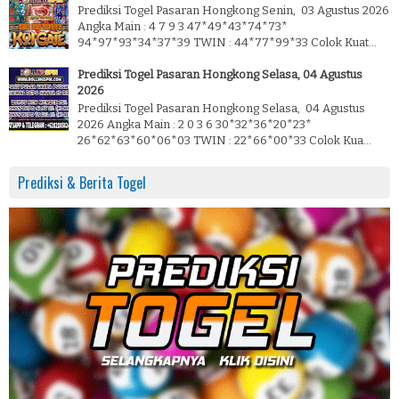
Prediksi Togel Pasaran Hongkong Senin, 03 Agustus 2026
Angka Main : 4 7 9 3 47*49*43*74*73*
94*97*93*34*37*39 TWIN : 44*77*99*33 Colok Kuat...
Prediksi Togel Pasaran Hongkong Selasa, 04 Agustus
2026
Prediksi Togel Pasaran Hongkong Selasa, 04 Agustus
2026 Angka Main : 2 0 3 6 30*32*36*20*23*
26*62*63*60*06*03 TWIN : 22*66*00*33 Colok Kua...
Prediksi & Berita Togel