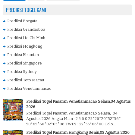
PREDIKSI TOGEL KAMI
Prediksi Borgata
Prediksi Grandlisboa
Prediksi Ho Chi Minh
Prediksi Hongkong
Prediksi Kelantan
Prediksi Singapore
Prediksi Sydney
Prediksi Toto Macau
Prediksi Venetianmacao
Prediksi Togel Pasaran Venetianmacao Selasa,04 Agustus
2026
Prediksi Togel Pasaran Venetianmacao Selasa, 04
Agustus 2026 Angka Main : 2 5 6 0 25*26*20*52*56*
50*65*60*02*05*06 TWIN : 22*55*66*00 Colo...
Prediksi Togel Pasaran Hongkong Senin,03 Agustus 2026