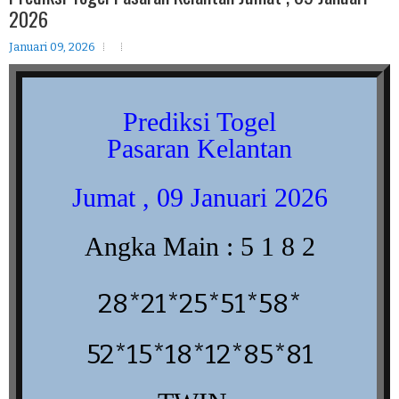
2026
Januari 09, 2026
Prediksi Togel
Pasaran Kelantan
Jumat , 09 Januari 2026
Angka Main : 5 1 8 2
28*21*25*51*58*
52*15*18*12*85*81