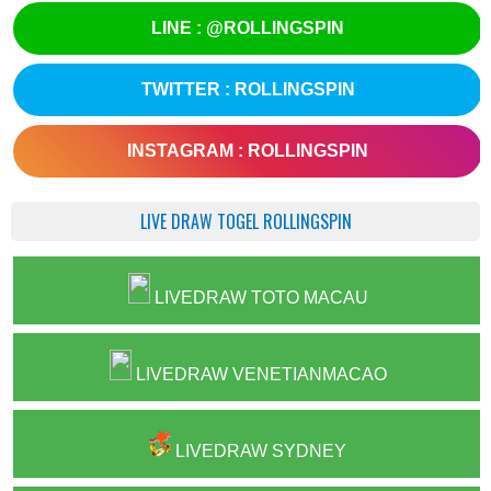
LINE : @ROLLINGSPIN
TWITTER : ROLLINGSPIN
INSTAGRAM : ROLLINGSPIN
LIVE DRAW TOGEL ROLLINGSPIN
LIVEDRAW TOTO MACAU
LIVEDRAW VENETIANMACAO
LIVEDRAW SYDNEY