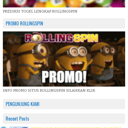
PREDIKSI TOGEL LENGKAP ROLLINGSPIN
PROMO ROLLINGSPIN
INFO PROMO SITUS ROLLINGSPIN SILAHKAN KLIK
PENGUNJUNG KAMI
Recent Posts