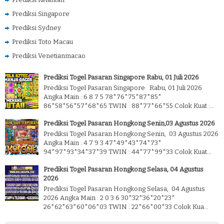
Prediksi Singapore
Prediksi Sydney
Prediksi Toto Macau
Prediksi Venetianmacao
Prediksi Togel Pasaran Singapore Rabu, 01 Juli 2026
Prediksi Togel Pasaran Singapore Rabu, 01 Juli 2026
Angka Main : 6 8 7 5 78*76*75*87*85*
86*58*56*57*68*65 TWIN : 88*77*66*55 Colok Kuat :...
Prediksi Togel Pasaran Hongkong Senin,03 Agustus 2026
Prediksi Togel Pasaran Hongkong Senin, 03 Agustus 2026
Angka Main : 4 7 9 3 47*49*43*74*73*
94*97*93*34*37*39 TWIN : 44*77*99*33 Colok Kuat...
Prediksi Togel Pasaran Hongkong Selasa, 04 Agustus
2026
Prediksi Togel Pasaran Hongkong Selasa, 04 Agustus
2026 Angka Main : 2 0 3 6 30*32*36*20*23*
26*62*63*60*06*03 TWIN : 22*66*00*33 Colok Kua...