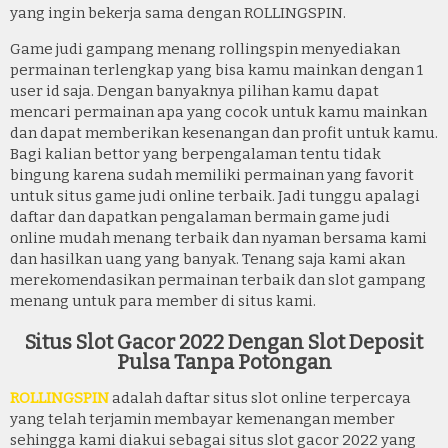
yang ingin bekerja sama dengan ROLLINGSPIN.
Game judi gampang menang
rollingspin
menyediakan
permainan terlengkap yang bisa kamu mainkan dengan 1
user id saja. Dengan banyaknya pilihan kamu dapat
mencari permainan apa yang cocok untuk kamu mainkan
dan dapat memberikan kesenangan dan profit untuk kamu.
Bagi kalian bettor yang berpengalaman tentu tidak
bingung karena sudah memiliki permainan yang favorit
untuk situs
game judi online terbaik
. Jadi tunggu apalagi
daftar dan dapatkan pengalaman bermain game
judi
online mudah menang
terbaik dan nyaman bersama kami
dan hasilkan uang yang banyak. Tenang saja kami akan
merekomendasikan permainan terbaik dan
slot gampang
menang
untuk para member di situs kami.
Situs Slot Gacor 2022 Dengan Slot Deposit
Pulsa Tanpa Potongan
ROLLINGSPIN
adalah
daftar situs slot online terpercaya
yang telah terjamin membayar kemenangan member
sehingga kami diakui sebagai
situs slot gacor 2022
yang