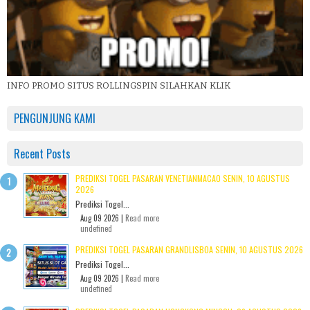
INFO PROMO SITUS ROLLINGSPIN SILAHKAN KLIK
PENGUNJUNG KAMI
Recent Posts
PREDIKSI TOGEL PASARAN VENETIANMACAO SENIN, 10 AGUSTUS
2026
Prediksi Togel...
Aug 09 2026 |
Read more
undefined
PREDIKSI TOGEL PASARAN GRANDLISBOA SENIN, 10 AGUSTUS 2026
Prediksi Togel...
Aug 09 2026 |
Read more
undefined