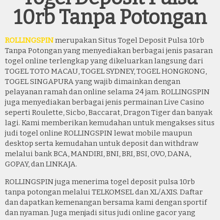
10rb Tanpa Potongan
ROLLINGSPIN
merupakan Situs Togel Deposit Pulsa 10rb
Tanpa Potongan yang menyediakan berbagai jenis pasaran
togel online
terlengkap yang dikeluarkan langsung dari
TOGEL TOTO MACAU, TOGEL SYDNEY, TOGEL HONGKONG,
TOGEL SINGAPURA yang wajib dimainkan dengan
pelayanan ramah dan online selama 24 jam. ROLLINGSPIN
juga menyediakan berbagai jenis permainan Live Casino
seperti Roulette, Sicbo, Baccarat, Dragon Tiger dan banyak
lagi. Kami memberikan kemudahan untuk mengakses situs
judi togel online ROLLINGSPIN lewat mobile maupun
desktop serta kemudahan untuk deposit dan withdraw
melalui bank BCA, MANDIRI, BNI, BRI, BSI, OVO, DANA,
GOPAY, dan LINKAJA.
ROLLINGSPIN juga menerima
togel deposit pulsa 10rb
tanpa potongan
melalui TELKOMSEL dan XL/AXIS. Daftar
dan dapatkan kemenangan bersama kami dengan sportif
dan nyaman. Juga menjadi situs judi online gacor yang