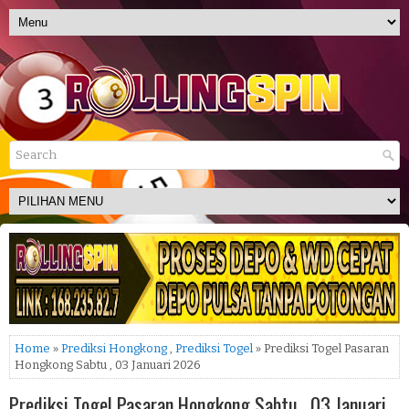
Home
»
Prediksi Hongkong
,
Prediksi Togel
» Prediksi Togel Pasaran
Hongkong Sabtu , 03 Januari 2026
Prediksi Togel Pasaran Hongkong Sabtu , 03 Januari