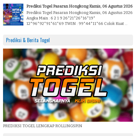
Prediksi Togel Pasaran Hongkong Kamis, 06 Agustus 2026
Prediksi Togel Pasaran Hongkong Kamis, 06 Agustus 2026
Angka Main : 6 2 1 9 26*21*26*16*19*
12*96*92*91*61*69 TWIN : 99*44*11*66 Colok Kuat ...
Prediksi & Berita Togel
PREDIKSI TOGEL LENGKAP ROLLINGSPIN