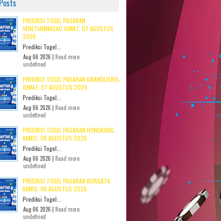
Posts
PREDIKSI TOGEL PASARAN
VENETIANMACAO JUMAT, 07 AGUSTUS
2026
Prediksi Togel...
Aug 06 2026 |
Read more
undefined
PREDIKSI TOGEL PASARAN GRANDLISBOA
JUMAT, 07 AGUSTUS 2026
Prediksi Togel...
Aug 06 2026 |
Read more
undefined
PREDIKSI TOGEL PASARAN HONGKONG
KAMIS, 06 AGUSTUS 2026
Prediksi Togel...
Aug 06 2026 |
Read more
undefined
PREDIKSI TOGEL PASARAN BORGATA
KAMIS, 06 AGUSTUS 2026
Prediksi Togel...
Aug 06 2026 |
Read more
undefined