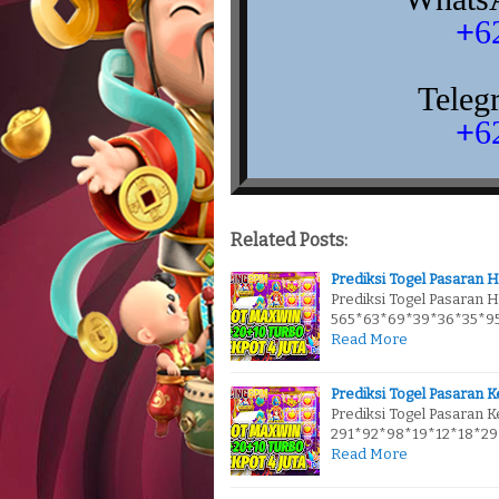
+
6
Teleg
+
6
Related Posts:
Prediksi Togel Pasaran H
Prediksi Togel Pasaran H
565*63*69*39*36*35*95
Read More
Prediksi Togel Pasaran K
Prediksi Togel Pasaran K
291*92*98*19*12*18*29
Read More