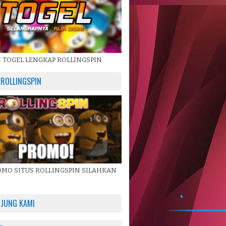
I TOGEL LENGKAP ROLLINGSPIN
ROLLINGSPIN
OMO SITUS ROLLINGSPIN SILAHKAN
JUNG KAMI