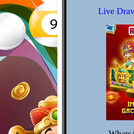
Live Dra
WhatsA