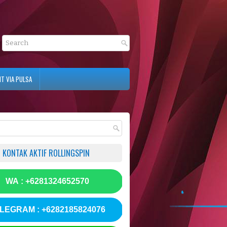
T VIA PULSA
KONTAK AKTIF ROLLINGSPIN
WA : +6281324652570
LEGRAM : +6282185824076