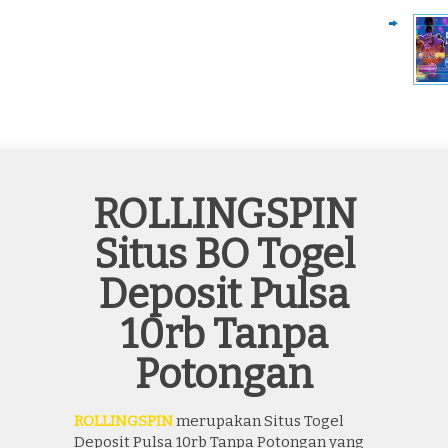
ROLLINGSPIN
Situs BO Togel
Deposit Pulsa
10rb Tanpa
Potongan
ROLLINGSPIN
merupakan Situs Togel
Deposit Pulsa 10rb Tanpa Potongan yang