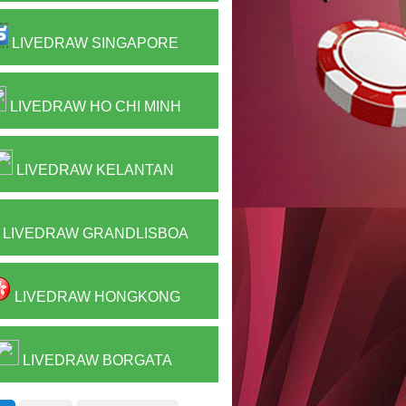
LIVEDRAW SINGAPORE
LIVEDRAW HO CHI MINH
LIVEDRAW KELANTAN
LIVEDRAW GRANDLISBOA
LIVEDRAW HONGKONG
LIVEDRAW BORGATA