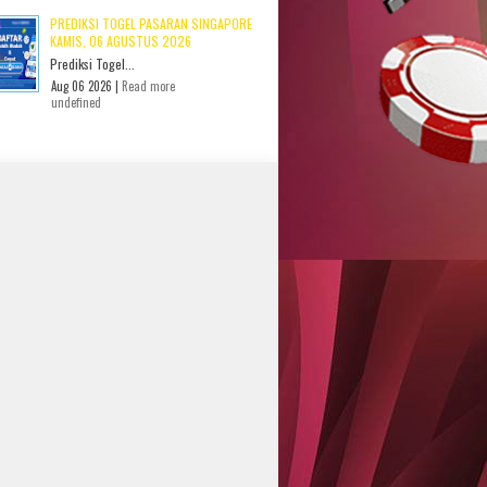
PREDIKSI TOGEL PASARAN SINGAPORE
KAMIS, 06 AGUSTUS 2026
Prediksi Togel...
Aug 06 2026 |
Read more
undefined