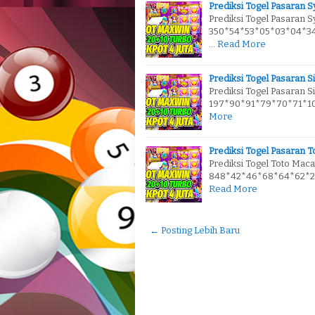
Prediksi Togel Pasaran S
Prediksi Togel Pasaran S
350*54*53*05*03*04*34
…
Read More
Prediksi Togel Pasaran S
Prediksi Togel Pasaran S
197*90*91*79*70*71*10
More
Prediksi Togel Pasaran T
Prediksi Togel Toto Maca
848*42*46*68*64*62*26
Read More
← Posting Lebih Baru