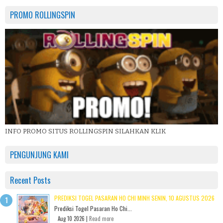
PROMO ROLLINGSPIN
INFO PROMO SITUS ROLLINGSPIN SILAHKAN KLIK
PENGUNJUNG KAMI
Recent Posts
PREDIKSI TOGEL PASARAN HO CHI MINH SENIN, 10 AGUSTUS 2026
Prediksi Togel Pasaran Ho Chi...
Aug 10 2026 |
Read more