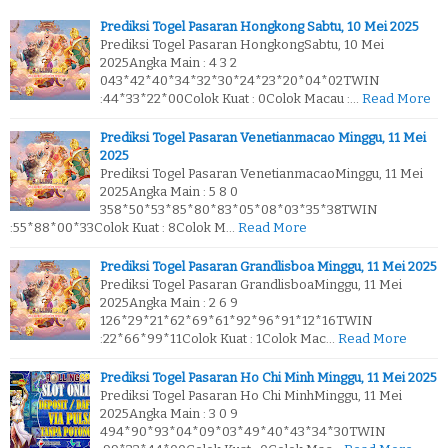
Prediksi Togel Pasaran Hongkong Sabtu, 10 Mei 2025
Prediksi Togel Pasaran HongkongSabtu, 10 Mei
2025Angka Main : 4 3 2
043*42*40*34*32*30*24*23*20*04*02TWIN
:44*33*22*00Colok Kuat : 0Colok Macau :…
Read More
Prediksi Togel Pasaran Venetianmacao Minggu, 11 Mei
2025
Prediksi Togel Pasaran VenetianmacaoMinggu, 11 Mei
2025Angka Main : 5 8 0
358*50*53*85*80*83*05*08*03*35*38TWIN
:55*88*00*33Colok Kuat : 8Colok M…
Read More
Prediksi Togel Pasaran Grandlisboa Minggu, 11 Mei 2025
Prediksi Togel Pasaran GrandlisboaMinggu, 11 Mei
2025Angka Main : 2 6 9
126*29*21*62*69*61*92*96*91*12*16TWIN
:22*66*99*11Colok Kuat : 1Colok Mac…
Read More
Prediksi Togel Pasaran Ho Chi Minh Minggu, 11 Mei 2025
Prediksi Togel Pasaran Ho Chi MinhMinggu, 11 Mei
2025Angka Main : 3 0 9
494*90*93*04*09*03*49*40*43*34*30TWIN