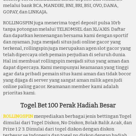
melalui bank BCA, MANDIRI, BNI, BRI, BSI, OVO, DANA,
GOPAY, dan LINKAJA.
ROLLINGSPIN juga menerima
togel deposit pulsa 10rb
tanpa potongan
melalui TELKOMSEL dan XL/AXIS. Daftar
dan dapatkan kemenangan bersama kami dengan sportif
dan nyaman. Juga menjadi situs judi online gacor yang
terkenal, rollingspin juga merupakan agen slot gacor yang
telah dipercaya oleh pemain perjudian di seluruh dunia.
Hal ini membuat rollingspin menjadi situs yang aman dan
dapat dipercaya. Kami mempunyai keamanan yang tinggi
agar data pribadi pemain situs kami aman dan tidak bocor
yang dijaga di server yang sangat aman milik agen
judi
online
paling gacor. Keamanan member kami adalah
prioritas kami.
Togel Bet 100 Perak Hadiah Besar
ROLLINGSPIN
menyediakan berbagai jenis bettingan Togel
dimulai dari Togel Diskon, No Diskon, Bolak Balik Acak, dan
Prize 1 2 3. Dimulai dari togel diskon dengan diskon
terbesar se Indonesia dan togel no diskon dengan hadiah