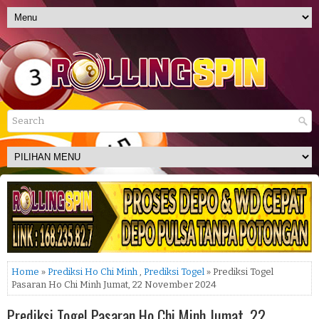
Home
»
Prediksi Ho Chi Minh
,
Prediksi Togel
» Prediksi Togel
Pasaran Ho Chi Minh Jumat, 22 November 2024
Prediksi Togel Pasaran Ho Chi Minh Jumat, 22