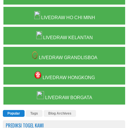
LIVEDRAW HO CHI MINH
LIVEDRAW KELANTAN
LIVEDRAW GRANDLISBOA
LIVEDRAW HONGKONG
LIVEDRAW BORGATA
Popular
Tags
Blog Archives
PREDIKSI TOGEL KAMI