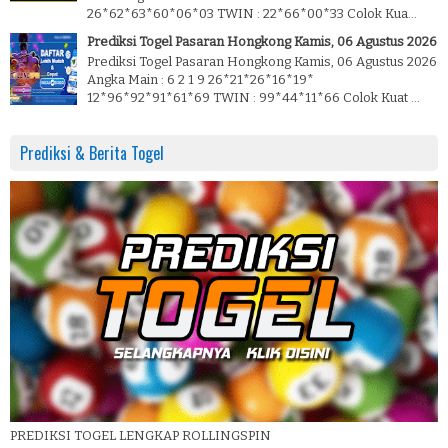
26*62*63*60*06*03 TWIN : 22*66*00*33 Colok Kua...
Prediksi Togel Pasaran Hongkong Kamis, 06 Agustus 2026
Prediksi Togel Pasaran Hongkong Kamis, 06 Agustus 2026
Angka Main : 6 2 1 9 26*21*26*16*19*
12*96*92*91*61*69 TWIN : 99*44*11*66 Colok Kuat ...
Prediksi & Berita Togel
PREDIKSI TOGEL LENGKAP ROLLINGSPIN