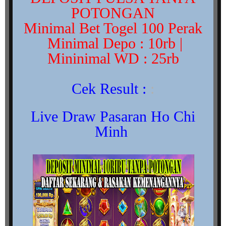
POTONGAN
Minimal Bet Togel 100 Perak
Minimal Depo : 10rb |
Mininimal WD : 25rb
Cek Result :
:
Live Draw Pasaran Ho Chi
Minh