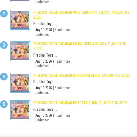
undefined
PREDIKSI TOGEL PASARAN VENETIANMACAO SELASA, 11 AGUSTUS
2026
Prediksi Togel...
Aug 10 2026 |
Read more
undefined
PREDIKSI TOGEL PASARAN GRANDLISBOA SELASA, 11 AGUSTUS
2026
Prediksi Togel...
Aug 10 2026 |
Read more
undefined
PREDIKSI TOGEL PASARAN HONGKONG SENIN, 10 AGUSTUS 2026
Prediksi Togel...
Aug 10 2026 |
Read more
undefined
PREDIKSI TOGEL PASARAN BORGATA SENIN, 10 AGUSTUS 2026
Prediksi Togel...
Aug 10 2026 |
Read more
undefined