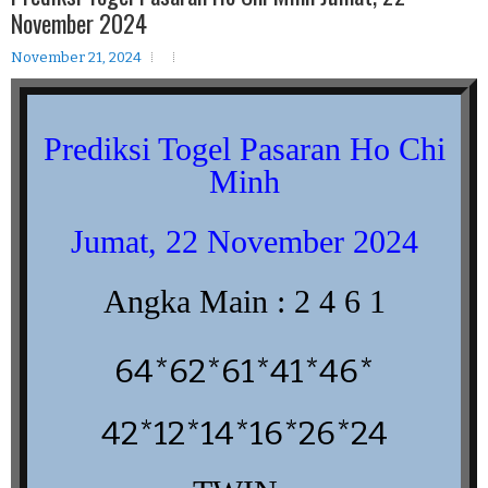
November 2024
November 21, 2024
Prediksi Togel Pasaran Ho Chi
Minh
Jumat, 22 November 2024
Angka Main : 2 4 6 1
64*62*61*41*46*
42*12*14*16*26*24