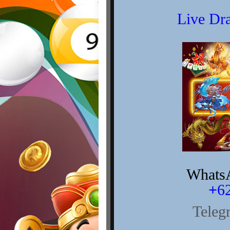
Live Dr
WhatsA
+
6
Teleg