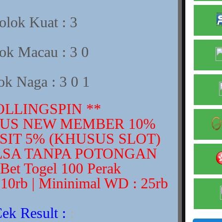
olok Kuat : 3
ok Macau : 3 0
ok Naga : 3 0 1
OLLINGSPIN **
US NEW MEMBER 10%
IT 5% (KHUSUS SLOT)
LSA TANPA POTONGAN
Bet Togel 100 Perak
10rb | Mininimal WD : 25rb
ek Result :
: