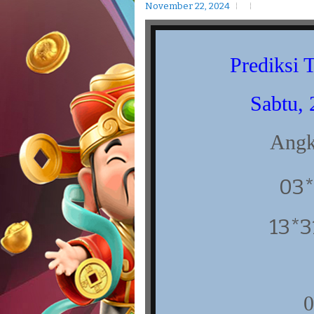
November 22, 2024
Prediksi 
Sabtu,
Angk
03*
13*3
0