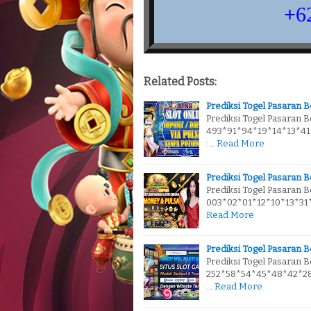
+
6
Related Posts:
Prediksi Togel Pasaran 
Prediksi Togel Pasaran B
493*91*94*19*14*13*41
:…
Read More
Prediksi Togel Pasaran B
Prediksi Togel Pasaran B
003*02*01*12*10*13*31*
Read More
Prediksi Togel Pasaran B
Prediksi Togel Pasaran B
252*58*54*45*48*42*28
…
Read More