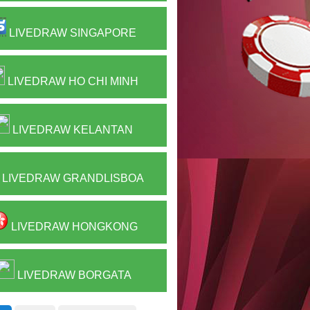
LIVEDRAW SINGAPORE
LIVEDRAW HO CHI MINH
LIVEDRAW KELANTAN
LIVEDRAW GRANDLISBOA
LIVEDRAW HONGKONG
LIVEDRAW BORGATA