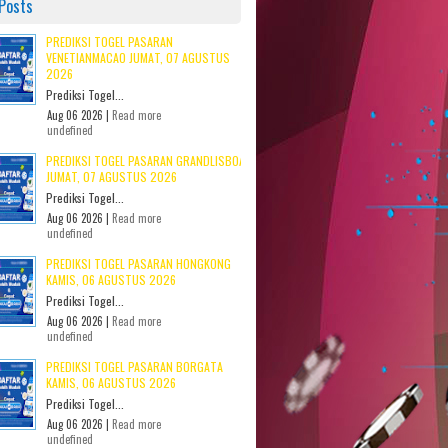
Posts
PREDIKSI TOGEL PASARAN
VENETIANMACAO JUMAT, 07 AGUSTUS
2026
Prediksi Togel...
Aug 06 2026 |
Read more
undefined
PREDIKSI TOGEL PASARAN GRANDLISBOA
JUMAT, 07 AGUSTUS 2026
Prediksi Togel...
Aug 06 2026 |
Read more
undefined
PREDIKSI TOGEL PASARAN HONGKONG
KAMIS, 06 AGUSTUS 2026
Prediksi Togel...
Aug 06 2026 |
Read more
undefined
PREDIKSI TOGEL PASARAN BORGATA
KAMIS, 06 AGUSTUS 2026
Prediksi Togel...
Aug 06 2026 |
Read more
undefined