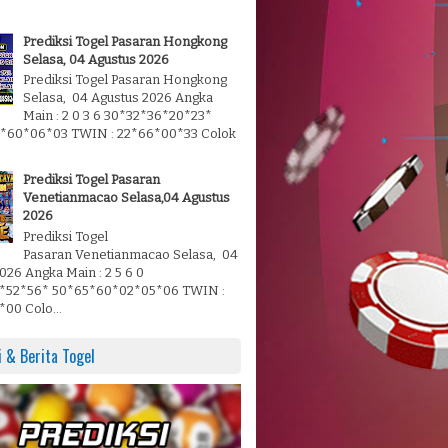
Prediksi Togel Pasaran Hongkong
Selasa, 04 Agustus 2026
Prediksi Togel Pasaran Hongkong
Selasa, 04 Agustus 2026 Angka
Main : 2 0 3 6 30*32*36*20*23*
*60*06*03 TWIN : 22*66*00*33 Colok
Prediksi Togel Pasaran
Venetianmacao Selasa,04 Agustus
2026
Prediksi Togel
Pasaran Venetianmacao Selasa, 04
026 Angka Main : 2 5 6 0
*52*56* 50*65*60*02*05*06 TWIN :
00 Colo...
i & Berita Togel