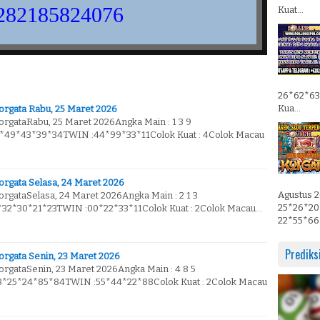
282185824076
Kuat...
26*62*63
Kua...
Borgata Rabu, 25 Maret 2026
orgataRabu, 25 Maret 2026Angka Main : 1 3 9
*49*43*39*34TWIN :44*99*33*11Colok Kuat : 4Colok Macau
orgata Selasa, 24 Maret 2026
Agustus 2
orgataSelasa, 24 Maret 2026Angka Main : 2 1 3
25*26*20
32*30*21*23TWIN :00*22*33*11Colok Kuat : 2Colok Macau…
22*55*66*
Prediks
orgata Senin, 23 Maret 2026
orgataSenin, 23 Maret 2026Angka Main : 4 8 5
*25*24*85*84TWIN :55*44*22*88Colok Kuat : 2Colok Macau