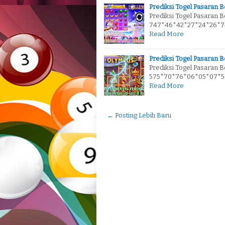
Prediksi Togel Pasaran B
Prediksi Togel Pasaran 
747*46*42*27*24*26*74
Read More
Prediksi Togel Pasaran 
Prediksi Togel Pasaran 
575*70*76*06*05*07*50
Read More
← Posting Lebih Baru