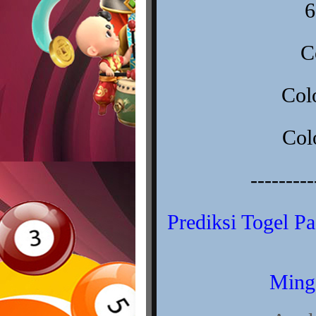
6
C
Col
Col
---------
Prediksi Togel P
Ming