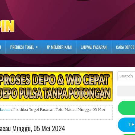
»
I
PREDIKSI TOGEL
JP MEMBER KAMI
JADWAL PASARAN
CARA DEPOSI
Macau
» Prediksi Togel Pasaran Toto Macau Minggu, 05 Mei
TE
 Macau Minggu, 05 Mei 2024