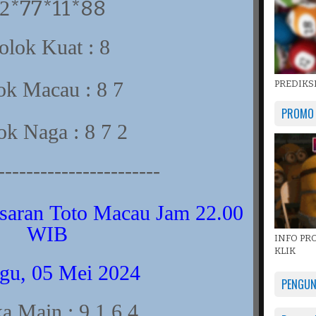
*77*11*88
2
olok Kuat : 8
ok Macau : 8 7
PREDIKS
PROMO 
ok Naga : 8 7 2
-----------------------
asaran Toto Macau Jam 22.00
WIB
INFO PR
KLIK
gu, 05 Mei 2024
PENGUN
a Main : 9 1 6 4