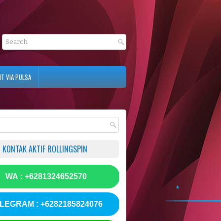
T VIA PULSA
KONTAK AKTIF ROLLINGSPIN
WA : +6281324652570
LEGRAM : +6282185824076