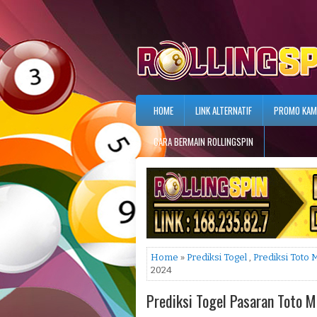
HOME
LINK ALTERNATIF
PROMO KAM
CARA BERMAIN ROLLINGSPIN
Home
»
Prediksi Togel
,
Prediksi Toto 
2024
Prediksi Togel Pasaran Toto