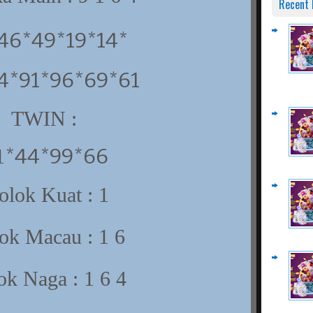
Recent 
46*49*19*14*
4*91*96*69*61
TWIN
:
*44*99*66
1
olok Kuat : 1
ok Macau : 1 6
ok Naga : 1 6 4