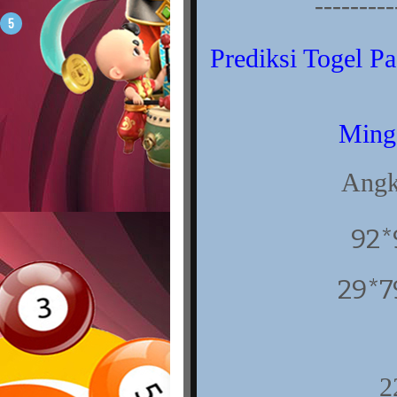
---------
Prediksi Togel P
Ming
Angk
92*
29*7
2