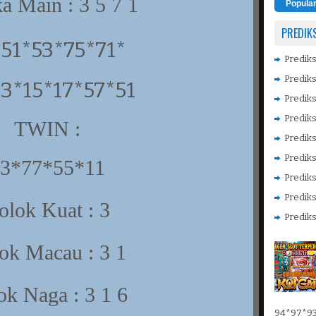
a Main : 3 5 7 1
Popula
PREDIKS
51*53*75*71*
Prediks
Prediks
13*15*17*57*51
Prediks
Predik
TWIN :
Prediks
Prediks
3*77*55*11
Predik
Prediks
olok Kuat : 3
Predik
ok Macau : 3 1
ok Naga : 3 1 6
94*97*93