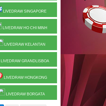
LIVEDRAW SINGAPORE
LIVEDRAW HO CHI MINH
LIVEDRAW KELANTAN
LIVEDRAW GRANDLISBOA
LIVEDRAW HONGKONG
LIVEDRAW BORGATA