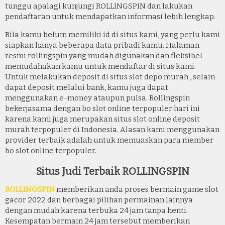
tunggu apalagi kunjungi ROLLINGSPIN dan lakukan
pendaftaran untuk mendapatkan informasi lebih lengkap.
Bila kamu belum memiliki id di situs kami, yang perlu kami
siapkan hanya beberapa data pribadi kamu. Halaman
resmi rollingspin yang mudah digunakan dan fleksibel
memudahakan kamu untuk mendaftar di situs kami.
Untuk melakukan deposit di
situs slot depo murah
, selain
dapat deposit melalui bank, kamu juga dapat
menggunakan e-money ataupun pulsa. Rollingspin
bekerjasama dengan bo slot online terpopuler hari ini
karena kami juga merupakan situs slot online deposit
murah terpopuler di Indonesia. Alasan kami menggunakan
provider terbaik adalah untuk memuaskan para member
bo slot online terpopuler
.
Situs Judi Terbaik ROLLINGSPIN
ROLLINGSPIN
memberikan anda proses bermain game
slot
gacor 2022
dan berbagai pilihan permainan lainnya
dengan mudah karena terbuka 24 jam tanpa henti.
Kesempatan bermain 24 jam tersebut memberikan