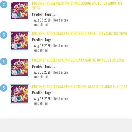
PREDIKSI TOGEL PASARAN GRANDLISBOA SABTU, 09 AGUSTUS
2026
Prediksi Togel...
Aug 08 2026 |
Read more
undefined
PREDIKSI TOGEL PASARAN HONGKONG SABTU, 08 AGUSTUS 2026
Prediksi Togel...
Aug 08 2026 |
Read more
undefined
PREDIKSI TOGEL PASARAN BORGATA SABTU, 08 AGUSTUS 2026
Prediksi Togel...
Aug 08 2026 |
Read more
undefined
PREDIKSI TOGEL PASARAN SINGAPORE SABTU, 08 AGUSTUS 2026
Prediksi Togel...
Aug 08 2026 |
Read more
undefined