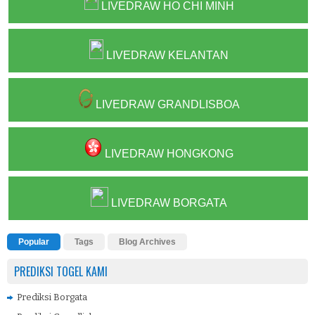
LIVEDRAW HO CHI MINH
LIVEDRAW KELANTAN
LIVEDRAW GRANDLISBOA
LIVEDRAW HONGKONG
LIVEDRAW BORGATA
Popular
Tags
Blog Archives
PREDIKSI TOGEL KAMI
Prediksi Borgata