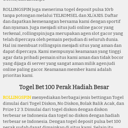
ROLLINGSPIN juga menerima
togel deposit pulsa 10rb
tanpa potongan
melalui TELKOMSEL dan XL/AXIS. Daftar
dan dapatkan kemenangan bersama kami dengan sportif
dan nyaman. Juga menjadi situs judi online gacor yang
terkenal, rollingspin juga merupakan agen slot gacor yang
telah dipercaya oleh pemain perjudian di seluruh dunia.
Hal ini membuat rollingspin menjadi situs yang aman dan
dapat dipercaya. Kami mempunyai keamanan yang tinggi
agar data pribadi pemain situs kami aman dan tidak bocor
yang dijaga di server yang sangat aman milik agen
judi
online
paling gacor. Keamanan member kami adalah
prioritas kami.
Togel Bet 100 Perak Hadiah Besar
ROLLINGSPIN
menyediakan berbagai jenis bettingan Togel
dimulai dari Togel Diskon, No Diskon, Bolak Balik Acak, dan
Prize 1 2 3. Dimulai dari togel diskon dengan diskon
terbesar se Indonesia dan togel no diskon dengan hadiah
terbesar se Indonesia. Dengan
togel deposit pulsa bet 100
perak
sudah dapat dimainkan di situs kami. Selain itu