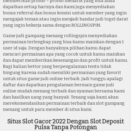
memberikan promo – promo menarik yang bisa anda
dapatkan setiap harinya dan kami juga menyediakan
bonus referral dan bonus komisi untuk member yang ingin
mengajak teman atau ingin menjadi bandar judi togel darat
yang ingin bekerja sama dengan ROLLINGSPIN.
Game judi gampang menang
rollingspin
menyediakan
permainan terlengkap yang bisa kamu mainkan dengan 1
user id saja. Dengan banyaknya pilihan kamu dapat
mencari permainan apa yang cocok untuk kamu mainkan
dan dapat memberikan kesenangan dan profit untuk kamu.
Bagi kalian bettor yang berpengalaman tentu tidak
bingung karena sudah memiliki permainan yang favorit
untuk situs
game judi online terbaik
. Jadi tunggu apalagi
daftar dan dapatkan pengalaman bermain game
judi
online mudah menang
terbaik dan nyaman bersama kami
dan hasilkan uang yang banyak. Tenang saja kami akan
merekomendasikan permainan terbaik dan
slot gampang
menang
untuk para member di situs kami.
Situs Slot Gacor 2022 Dengan Slot Deposit
Pulsa Tanpa Potongan