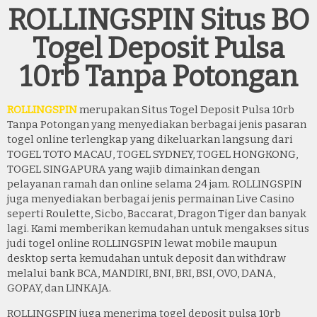
ROLLINGSPIN Situs BO
Togel Deposit Pulsa
10rb Tanpa Potongan
ROLLINGSPIN
merupakan Situs Togel Deposit Pulsa 10rb
Tanpa Potongan yang menyediakan berbagai jenis pasaran
togel online
terlengkap yang dikeluarkan langsung dari
TOGEL TOTO MACAU, TOGEL SYDNEY, TOGEL HONGKONG,
TOGEL SINGAPURA yang wajib dimainkan dengan
pelayanan ramah dan online selama 24 jam. ROLLINGSPIN
juga menyediakan berbagai jenis permainan Live Casino
seperti Roulette, Sicbo, Baccarat, Dragon Tiger dan banyak
lagi. Kami memberikan kemudahan untuk mengakses situs
judi togel online ROLLINGSPIN lewat mobile maupun
desktop serta kemudahan untuk deposit dan withdraw
melalui bank BCA, MANDIRI, BNI, BRI, BSI, OVO, DANA,
GOPAY, dan LINKAJA.
ROLLINGSPIN juga menerima
togel deposit pulsa 10rb