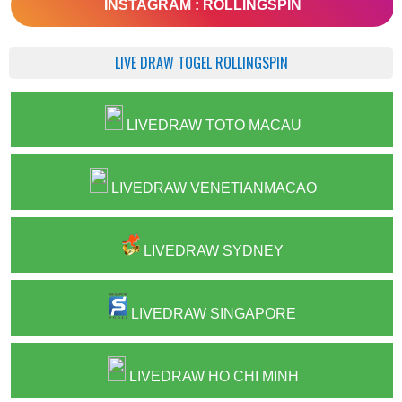
INSTAGRAM : ROLLINGSPIN
LIVE DRAW TOGEL ROLLINGSPIN
LIVEDRAW TOTO MACAU
LIVEDRAW VENETIANMACAO
LIVEDRAW SYDNEY
LIVEDRAW SINGAPORE
LIVEDRAW HO CHI MINH