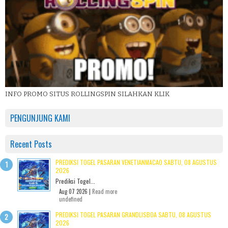
INFO PROMO SITUS ROLLINGSPIN SILAHKAN KLIK
PENGUNJUNG KAMI
Recent Posts
PREDIKSI TOGEL PASARAN VENETIANMACAO SABTU, 08 AGUSTUS
2026
Prediksi Togel...
Aug 07 2026 |
Read more
undefined
PREDIKSI TOGEL PASARAN GRANDLISBOA SABTU, 08 AGUSTUS
2026