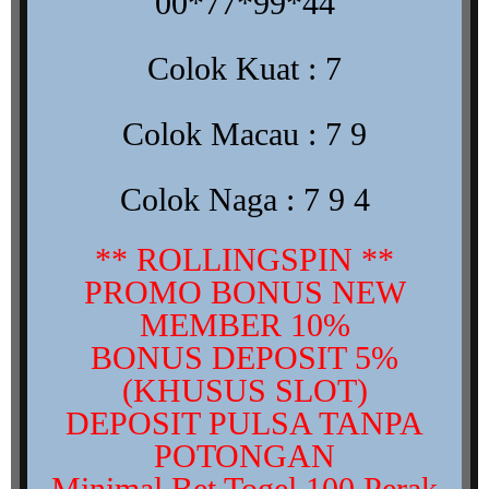
00*77*99*44
Colok Kuat : 7
Colok Macau : 7 9
Colok Naga : 7 9 4
** ROLLINGSPIN **
PROMO BONUS NEW
MEMBER 10%
BONUS DEPOSIT 5%
(KHUSUS SLOT)
DEPOSIT PULSA TANPA
POTONGAN
Minimal Bet Togel 100 Perak