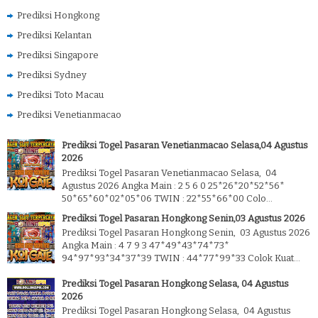
Prediksi Hongkong
Prediksi Kelantan
Prediksi Singapore
Prediksi Sydney
Prediksi Toto Macau
Prediksi Venetianmacao
Prediksi Togel Pasaran Venetianmacao Selasa,04 Agustus
2026
Prediksi Togel Pasaran Venetianmacao Selasa, 04
Agustus 2026 Angka Main : 2 5 6 0 25*26*20*52*56*
50*65*60*02*05*06 TWIN : 22*55*66*00 Colo...
Prediksi Togel Pasaran Hongkong Senin,03 Agustus 2026
Prediksi Togel Pasaran Hongkong Senin, 03 Agustus 2026
Angka Main : 4 7 9 3 47*49*43*74*73*
94*97*93*34*37*39 TWIN : 44*77*99*33 Colok Kuat...
Prediksi Togel Pasaran Hongkong Selasa, 04 Agustus
2026
Prediksi Togel Pasaran Hongkong Selasa, 04 Agustus