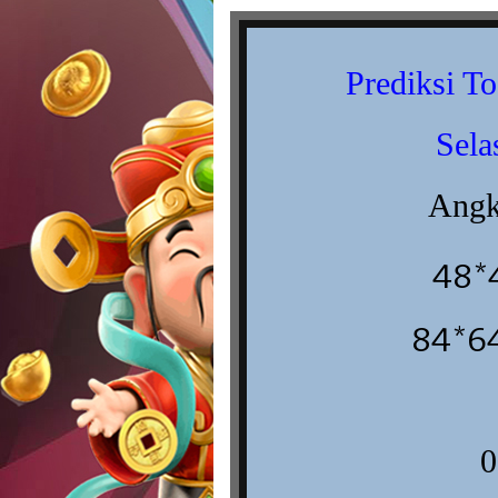
Prediksi T
Sela
Angk
48*
84*6
0