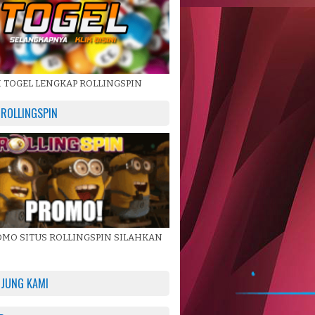
I TOGEL LENGKAP ROLLINGSPIN
ROLLINGSPIN
OMO SITUS ROLLINGSPIN SILAHKAN
JUNG KAMI