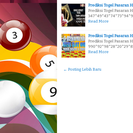
Prediksi Togel Pasaran 
Prediksi Togel Pasaran 
347*49*43*74*73*94*97
Read More
Prediksi Togel Pasaran 
Prediksi Togel Pasaran 
990*92*98*28*20*29*82
Read More
← Posting Lebih Baru