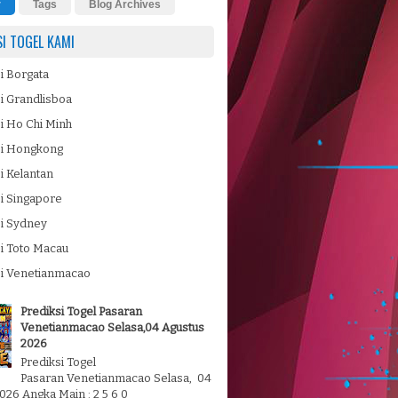
r
Tags
Blog Archives
I TOGEL KAMI
i Borgata
i Grandlisboa
i Ho Chi Minh
si Hongkong
i Kelantan
i Singapore
si Sydney
i Toto Macau
si Venetianmacao
Prediksi Togel Pasaran
Venetianmacao Selasa,04 Agustus
2026
Prediksi Togel
Pasaran Venetianmacao Selasa, 04
026 Angka Main : 2 5 6 0