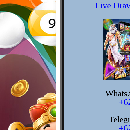
Live Dra
WhatsA
+
6
Teleg
+
6