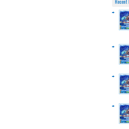
Recent 