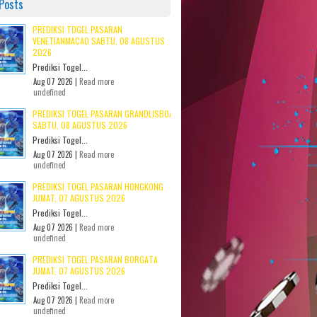
Posts
PREDIKSI TOGEL PASARAN
VENETIANMACAO SABTU, 08 AGUSTUS
2026
Prediksi Togel...
Aug 07 2026 |
Read more
undefined
PREDIKSI TOGEL PASARAN GRANDLISBOA
SABTU, 08 AGUSTUS 2026
Prediksi Togel...
Aug 07 2026 |
Read more
undefined
PREDIKSI TOGEL PASARAN HONGKONG
JUMAT, 07 AGUSTUS 2026
Prediksi Togel...
Aug 07 2026 |
Read more
undefined
PREDIKSI TOGEL PASARAN BORGATA
JUMAT, 07 AGUSTUS 2026
Prediksi Togel...
Aug 07 2026 |
Read more
undefined