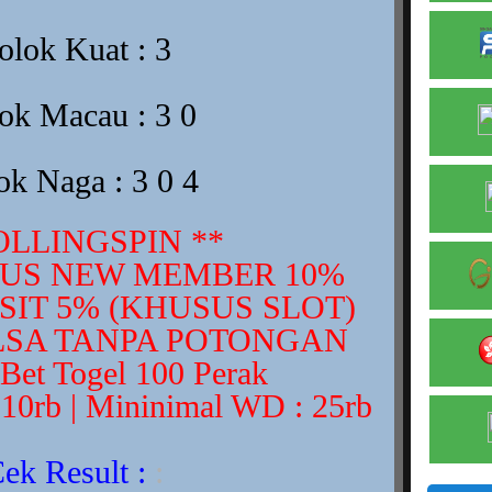
olok Kuat : 3
ok Macau : 3 0
ok Naga : 3 0 4
OLLINGSPIN **
US NEW MEMBER 10%
IT 5% (KHUSUS SLOT)
LSA TANPA POTONGAN
Bet Togel 100 Perak
10rb | Mininimal WD : 25rb
ek Result :
: