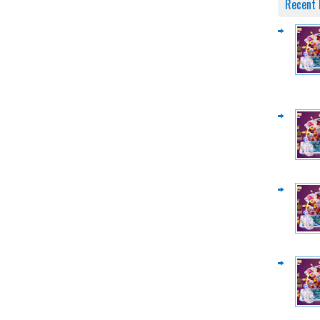
Recent 