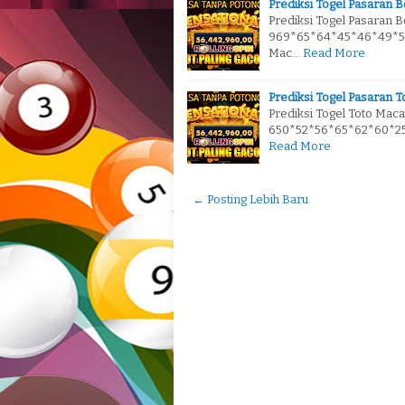
Prediksi Togel Pasaran B
Prediksi Togel Pasaran B
969*65*64*45*46*49*59
Mac…
Read More
Prediksi Togel Pasaran T
Prediksi Togel Toto Maca
650*52*56*65*62*60*25
Read More
← Posting Lebih Baru