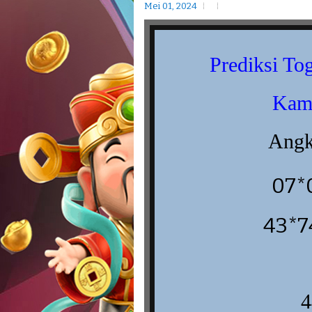
Mei 01, 2024
Prediksi To
Kami
Angk
07*
43*7
4