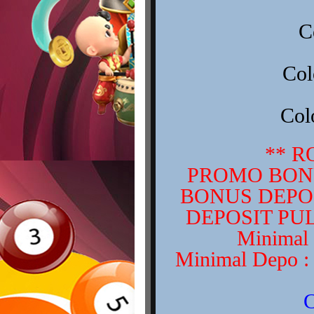
C
Col
Col
** R
PROMO BON
BONUS DEPOS
DEPOSIT PU
Minimal 
Minimal Depo : 
C