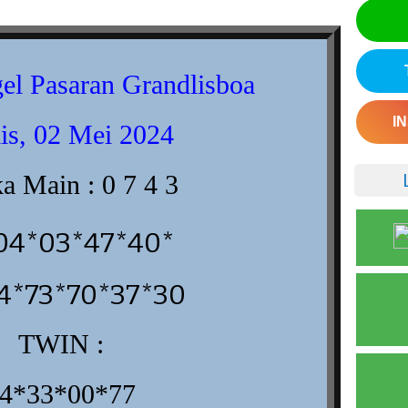
gel Pasaran Grandlisboa
I
s, 02 Mei 2024
a Main : 0 7 4 3
04*03*47*40*
4*73*70*37*30
TWIN :
4*33*00*77