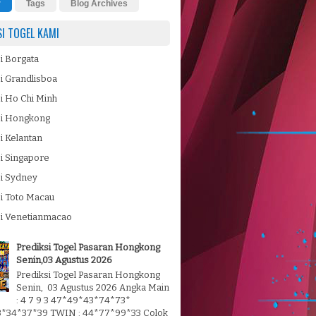
r
Tags
Blog Archives
I TOGEL KAMI
i Borgata
i Grandlisboa
i Ho Chi Minh
si Hongkong
i Kelantan
i Singapore
si Sydney
i Toto Macau
si Venetianmacao
Prediksi Togel Pasaran Hongkong
Senin,03 Agustus 2026
Prediksi Togel Pasaran Hongkong
Senin, 03 Agustus 2026 Angka Main
: 4 7 9 3 47*49*43*74*73*
*34*37*39 TWIN : 44*77*99*33 Colok