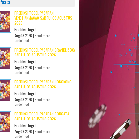
Posts
PREDIKSI TOGEL PASARAN
VENETIANMACAO SABTU, 09 AGUSTUS
2026
Prediksi Togel...
Aug 08 2026 |
Read more
undefined
PREDIKSI TOGEL PASARAN GRANDLISBOA
SABTU, 09 AGUSTUS 2026
Prediksi Togel...
Aug 08 2026 |
Read more
undefined
PREDIKSI TOGEL PASARAN HONGKONG
SABTU, 08 AGUSTUS 2026
Prediksi Togel...
Aug 08 2026 |
Read more
undefined
PREDIKSI TOGEL PASARAN BORGATA
SABTU, 08 AGUSTUS 2026
Prediksi Togel...
Aug 08 2026 |
Read more
undefined