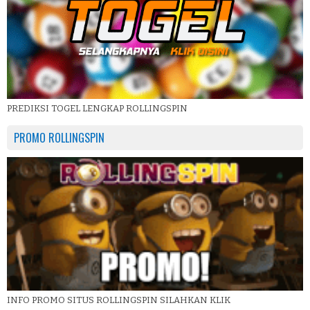
PREDIKSI TOGEL LENGKAP ROLLINGSPIN
PROMO ROLLINGSPIN
INFO PROMO SITUS ROLLINGSPIN SILAHKAN KLIK