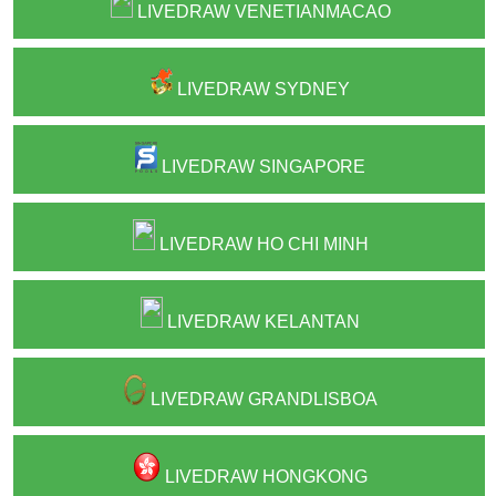
LIVEDRAW VENETIANMACAO
LIVEDRAW SYDNEY
LIVEDRAW SINGAPORE
LIVEDRAW HO CHI MINH
LIVEDRAW KELANTAN
LIVEDRAW GRANDLISBOA
LIVEDRAW HONGKONG