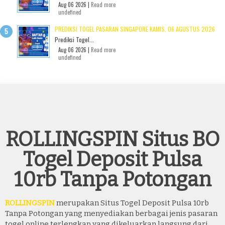
Aug 06 2026 |
Read more
undefined
PREDIKSI TOGEL PASARAN SINGAPORE KAMIS, 06 AGUSTUS 2026
Prediksi Togel...
Aug 06 2026 |
Read more
undefined
ROLLINGSPIN Situs BO
Togel Deposit Pulsa
10rb Tanpa Potongan
ROLLINGSPIN
merupakan Situs Togel Deposit Pulsa 10rb
Tanpa Potongan yang menyediakan berbagai jenis pasaran
togel online
terlengkap yang dikeluarkan langsung dari