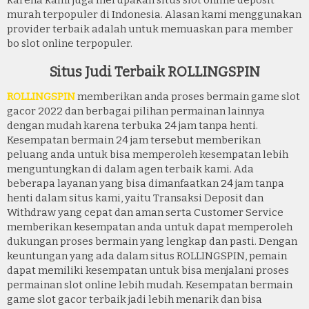
karena kami juga merupakan situs slot online deposit
murah terpopuler di Indonesia. Alasan kami menggunakan
provider terbaik adalah untuk memuaskan para member
bo slot online terpopuler
.
Situs Judi Terbaik ROLLINGSPIN
ROLLINGSPIN
memberikan anda proses bermain game
slot
gacor 2022
dan berbagai pilihan permainan lainnya
dengan mudah karena terbuka 24 jam tanpa henti.
Kesempatan bermain 24 jam tersebut memberikan
peluang anda untuk bisa memperoleh kesempatan lebih
menguntungkan di dalam agen terbaik kami. Ada
beberapa layanan yang bisa dimanfaatkan 24 jam tanpa
henti dalam situs kami, yaitu Transaksi Deposit dan
Withdraw yang cepat dan aman serta Customer Service
memberikan kesempatan anda untuk dapat memperoleh
dukungan proses bermain yang lengkap dan pasti. Dengan
keuntungan yang ada dalam situs ROLLINGSPIN, pemain
dapat memiliki kesempatan untuk bisa menjalani proses
permainan slot online lebih mudah. Kesempatan bermain
game slot gacor terbaik
jadi lebih menarik dan bisa