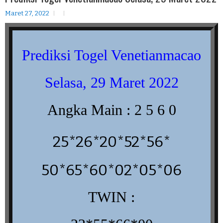
Maret 27, 2022
Prediksi Togel Venetianmacao
Selasa, 29 Maret 2022
Angka Main : 2 5 6 0
25*26*20*52*56*
50*65*60*02*05*06
TWIN :