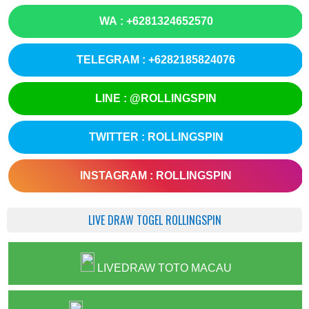
WA : +6281324652570
TELEGRAM : +6282185824076
LINE : @ROLLINGSPIN
TWITTER : ROLLINGSPIN
INSTAGRAM : ROLLINGSPIN
LIVE DRAW TOGEL ROLLINGSPIN
LIVEDRAW TOTO MACAU