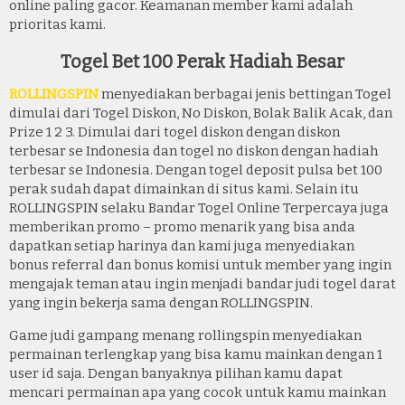
online
paling gacor. Keamanan member kami adalah
prioritas kami.
Togel Bet 100 Perak Hadiah Besar
ROLLINGSPIN
menyediakan berbagai jenis bettingan Togel
dimulai dari Togel Diskon, No Diskon, Bolak Balik Acak, dan
Prize 1 2 3. Dimulai dari togel diskon dengan diskon
terbesar se Indonesia dan togel no diskon dengan hadiah
terbesar se Indonesia. Dengan
togel deposit pulsa bet 100
perak
sudah dapat dimainkan di situs kami. Selain itu
ROLLINGSPIN selaku Bandar Togel Online Terpercaya juga
memberikan promo – promo menarik yang bisa anda
dapatkan setiap harinya dan kami juga menyediakan
bonus referral dan bonus komisi untuk member yang ingin
mengajak teman atau ingin menjadi bandar judi togel darat
yang ingin bekerja sama dengan ROLLINGSPIN.
Game judi gampang menang
rollingspin
menyediakan
permainan terlengkap yang bisa kamu mainkan dengan 1
user id saja. Dengan banyaknya pilihan kamu dapat
mencari permainan apa yang cocok untuk kamu mainkan