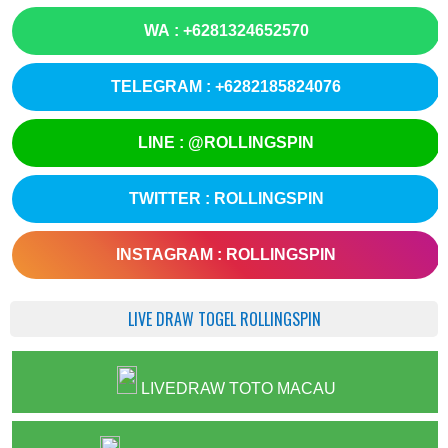
WA : +6281324652570
TELEGRAM : +6282185824076
LINE : @ROLLINGSPIN
TWITTER : ROLLINGSPIN
INSTAGRAM : ROLLINGSPIN
LIVE DRAW TOGEL ROLLINGSPIN
LIVEDRAW TOTO MACAU