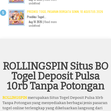
undefined
PREDIKSI TOGEL PASARAN BORGATA SENIN, 10 AGUSTUS 2026
Prediksi Togel...
Aug 10 2026 |
Read more
undefined
ROLLINGSPIN Situs BO
Togel Deposit Pulsa
10rb Tanpa Potongan
ROLLINGSPIN
merupakan Situs Togel Deposit Pulsa 10rb
Tanpa Potongan yang menyediakan berbagai jenis pasaran
togel online
terlengkap yang dikeluarkan langsung dari