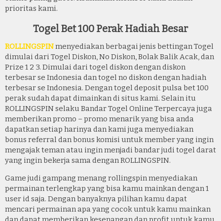
prioritas kami.
Togel Bet 100 Perak Hadiah Besar
ROLLINGSPIN
menyediakan berbagai jenis bettingan Togel
dimulai dari Togel Diskon, No Diskon, Bolak Balik Acak, dan
Prize 1 2 3. Dimulai dari togel diskon dengan diskon
terbesar se Indonesia dan togel no diskon dengan hadiah
terbesar se Indonesia. Dengan
togel deposit pulsa bet 100
perak
sudah dapat dimainkan di situs kami. Selain itu
ROLLINGSPIN selaku Bandar Togel Online Terpercaya juga
memberikan promo – promo menarik yang bisa anda
dapatkan setiap harinya dan kami juga menyediakan
bonus referral dan bonus komisi untuk member yang ingin
mengajak teman atau ingin menjadi bandar judi togel darat
yang ingin bekerja sama dengan ROLLINGSPIN.
Game judi gampang menang
rollingspin
menyediakan
permainan terlengkap yang bisa kamu mainkan dengan 1
user id saja. Dengan banyaknya pilihan kamu dapat
mencari permainan apa yang cocok untuk kamu mainkan
dan dapat memberikan kesenangan dan profit untuk kamu.