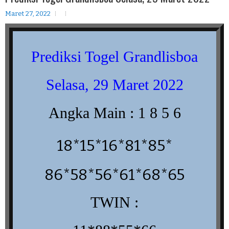
Maret 27, 2022
Prediksi Togel Grandlisboa
Selasa, 29 Maret 2022
Angka Main : 1 8 5 6
18*15*16*81*85*
86*58*56*61*68*65
TWIN :