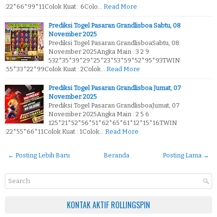
:22*66*99*11Colok Kuat : 6Colo…
Read More
Prediksi Togel Pasaran Grandlisboa Sabtu, 08
November 2025
Prediksi Togel Pasaran GrandlisboaSabtu, 08
November 2025Angka Main : 3 2 9
532*35*39*29*25*23*53*59*52*95*93TWIN
:55*33*22*99Colok Kuat : 2Colok…
Read More
Prediksi Togel Pasaran Grandlisboa Jumat, 07
November 2025
Prediksi Togel Pasaran GrandlisboaJumat, 07
November 2025Angka Main : 2 5 6
125*21*52*56*51*62*65*61*12*15*16TWIN
:22*55*66*11Colok Kuat : 1Colok…
Read More
← Posting Lebih Baru
Beranda
Posting Lama →
KONTAK AKTIF ROLLINGSPIN