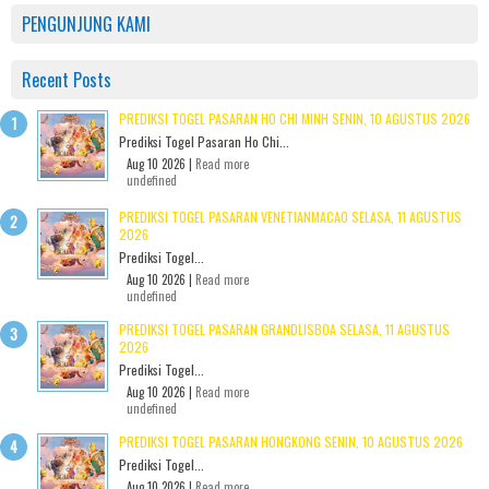
PENGUNJUNG KAMI
Recent Posts
PREDIKSI TOGEL PASARAN HO CHI MINH SENIN, 10 AGUSTUS 2026
Prediksi Togel Pasaran Ho Chi...
Aug 10 2026 |
Read more
undefined
PREDIKSI TOGEL PASARAN VENETIANMACAO SELASA, 11 AGUSTUS
2026
Prediksi Togel...
Aug 10 2026 |
Read more
undefined
PREDIKSI TOGEL PASARAN GRANDLISBOA SELASA, 11 AGUSTUS
2026
Prediksi Togel...
Aug 10 2026 |
Read more
undefined
PREDIKSI TOGEL PASARAN HONGKONG SENIN, 10 AGUSTUS 2026
Prediksi Togel...
Aug 10 2026 |
Read more