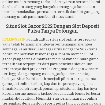
online mudah menang
terbaik dan nyaman bersama kami
dan hasilkan uang yang banyak. Tenang saja kami akan
merekomendasikan permainan terbaik dan
slot gampang
menang
untuk para member di situs kami.
Situs Slot Gacor 2022 Dengan Slot Deposit
Pulsa Tanpa Potongan
ROLLINGSPIN
adalah
daftar situs slot online terpercaya
yang telah terjamin membayar kemenangan member
sehingga kami diakui sebagai
situs slot gacor 2022
yang
berani memerikan kemenangan kepada member. Slot
gacor yang sering dimainkan merupakan sejumlah game
terbaik dan terpopuler dari para pencinta slot online
terpercaya dari provider Slot Pragmatic dengan winrate
tertinggi dan gampang menang jackpot besar setiap
harinya. Situs kami sudah menjadi pilihan dari pencinta
game judi online terlengkap dan terpercaya yang bisa
dimainkan oleh banyak pemain profesional tiap harinya
karena sering menang jackpot juga hadiah bonus terbesar
mudah didapatkan. Memiliki jenis permainan slot online
terlengkap dengan slot
deposit pulsa tanpa potongan
yang