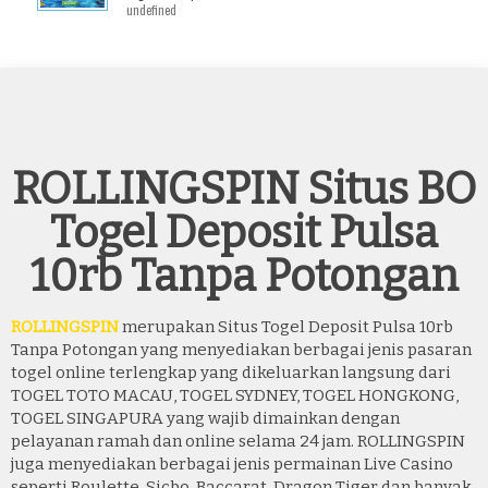
undefined
ROLLINGSPIN Situs BO
Togel Deposit Pulsa
10rb Tanpa Potongan
ROLLINGSPIN
merupakan Situs Togel Deposit Pulsa 10rb
Tanpa Potongan yang menyediakan berbagai jenis pasaran
togel online
terlengkap yang dikeluarkan langsung dari
TOGEL TOTO MACAU, TOGEL SYDNEY, TOGEL HONGKONG,
TOGEL SINGAPURA yang wajib dimainkan dengan
pelayanan ramah dan online selama 24 jam. ROLLINGSPIN
juga menyediakan berbagai jenis permainan Live Casino
seperti Roulette, Sicbo, Baccarat, Dragon Tiger dan banyak