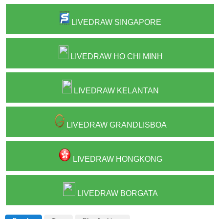
LIVEDRAW SINGAPORE
LIVEDRAW HO CHI MINH
LIVEDRAW KELANTAN
LIVEDRAW GRANDLISBOA
LIVEDRAW HONGKONG
LIVEDRAW BORGATA