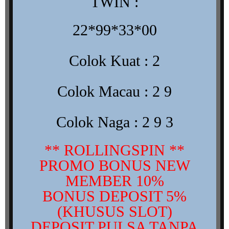
TWIN :
22*99*33*00
Colok Kuat : 2
Colok Macau : 2 9
Colok Naga : 2 9 3
** ROLLINGSPIN **
PROMO BONUS NEW
MEMBER 10%
BONUS DEPOSIT 5%
(KHUSUS SLOT)
DEPOSIT PULSA TANPA