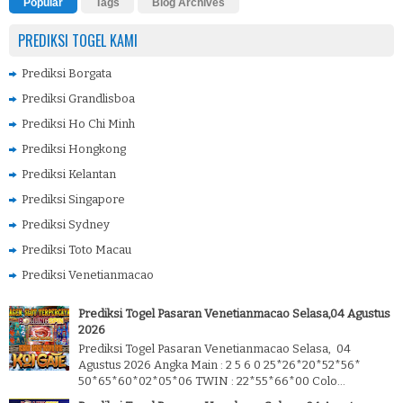
Popular
Tags
Blog Archives
PREDIKSI TOGEL KAMI
Prediksi Borgata
Prediksi Grandlisboa
Prediksi Ho Chi Minh
Prediksi Hongkong
Prediksi Kelantan
Prediksi Singapore
Prediksi Sydney
Prediksi Toto Macau
Prediksi Venetianmacao
Prediksi Togel Pasaran Venetianmacao Selasa,04 Agustus
2026
Prediksi Togel Pasaran Venetianmacao Selasa, 04
Agustus 2026 Angka Main : 2 5 6 0 25*26*20*52*56*
50*65*60*02*05*06 TWIN : 22*55*66*00 Colo...