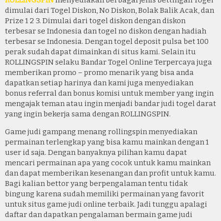
dimulai dari Togel Diskon, No Diskon, Bolak Balik Acak, dan
Prize 1 2 3. Dimulai dari togel diskon dengan diskon
terbesar se Indonesia dan togel no diskon dengan hadiah
terbesar se Indonesia. Dengan
togel deposit pulsa bet 100
perak
sudah dapat dimainkan di situs kami. Selain itu
ROLLINGSPIN selaku Bandar Togel Online Terpercaya juga
memberikan promo – promo menarik yang bisa anda
dapatkan setiap harinya dan kami juga menyediakan
bonus referral dan bonus komisi untuk member yang ingin
mengajak teman atau ingin menjadi bandar judi togel darat
yang ingin bekerja sama dengan ROLLINGSPIN.
Game judi gampang menang
rollingspin
menyediakan
permainan terlengkap yang bisa kamu mainkan dengan 1
user id saja. Dengan banyaknya pilihan kamu dapat
mencari permainan apa yang cocok untuk kamu mainkan
dan dapat memberikan kesenangan dan profit untuk kamu.
Bagi kalian bettor yang berpengalaman tentu tidak
bingung karena sudah memiliki permainan yang favorit
untuk situs
game judi online terbaik
. Jadi tunggu apalagi
daftar dan dapatkan pengalaman bermain game
judi