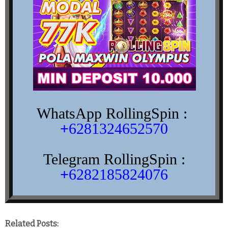
WhatsApp RollingSpin :
+
6281324652570
Telegram RollingSpin :
+
6282185824076
Related Posts: