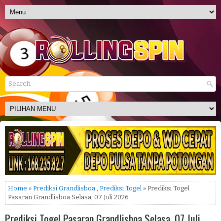
Home
»
Prediksi Grandlisboa
,
Prediksi Togel
» Prediksi Togel
Pasaran Grandlisboa Selasa, 07 Juli 2026
Prediksi Togel Pasaran Grandlisboa Selasa, 07 Juli