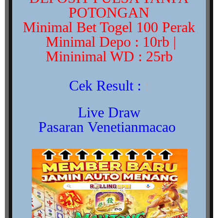
POTONGAN
Minimal Bet Togel 100 Perak
Minimal Depo : 10rb |
Mininimal WD : 25rb
Cek Result :
:
Live Draw
Pasaran Venetianmacao