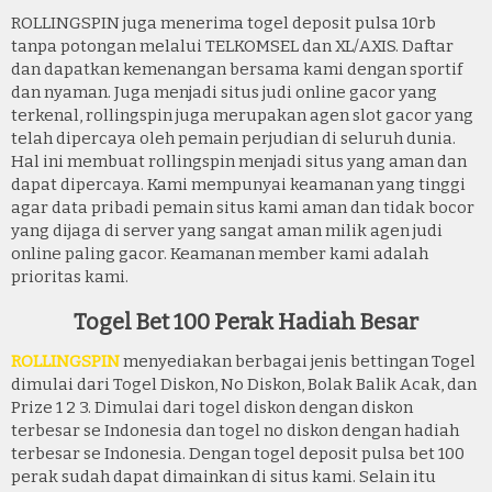
ROLLINGSPIN juga menerima
togel deposit pulsa 10rb
tanpa potongan
melalui TELKOMSEL dan XL/AXIS. Daftar
dan dapatkan kemenangan bersama kami dengan sportif
dan nyaman. Juga menjadi situs judi online gacor yang
terkenal, rollingspin juga merupakan agen slot gacor yang
telah dipercaya oleh pemain perjudian di seluruh dunia.
Hal ini membuat rollingspin menjadi situs yang aman dan
dapat dipercaya. Kami mempunyai keamanan yang tinggi
agar data pribadi pemain situs kami aman dan tidak bocor
yang dijaga di server yang sangat aman milik agen
judi
online
paling gacor. Keamanan member kami adalah
prioritas kami.
Togel Bet 100 Perak Hadiah Besar
ROLLINGSPIN
menyediakan berbagai jenis bettingan Togel
dimulai dari Togel Diskon, No Diskon, Bolak Balik Acak, dan
Prize 1 2 3. Dimulai dari togel diskon dengan diskon
terbesar se Indonesia dan togel no diskon dengan hadiah
terbesar se Indonesia. Dengan
togel deposit pulsa bet 100
perak
sudah dapat dimainkan di situs kami. Selain itu