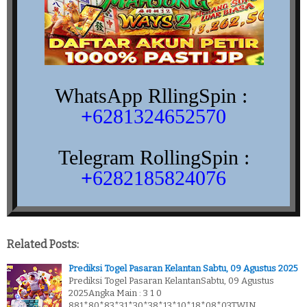
WhatsApp RllingSpin :
+
6281324652570
Telegram RollingSpin :
+
6282185824076
Related Posts:
Prediksi Togel Pasaran Kelantan Sabtu, 09 Agustus 2025
Prediksi Togel Pasaran KelantanSabtu, 09 Agustus
2025Angka Main : 3 1 0
881*80*83*31*30*38*13*10*18*08*03TWIN