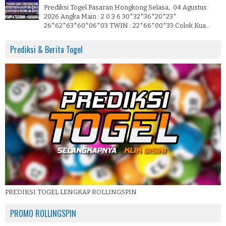
Prediksi Togel Pasaran Hongkong Selasa, 04 Agustus
2026 Angka Main : 2 0 3 6 30*32*36*20*23*
26*62*63*60*06*03 TWIN : 22*66*00*33 Colok Kua...
Prediksi & Berita Togel
PREDIKSI TOGEL LENGKAP ROLLINGSPIN
PROMO ROLLINGSPIN