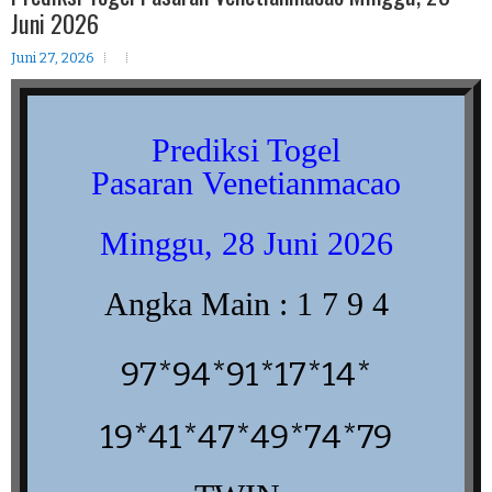
Juni 2026
Juni 27, 2026
Prediksi Togel
Pasaran Venetianmacao
Minggu, 28 Juni 2026
Angka Main : 1 7 9 4
97*94*91*17*14*
19*41*47*49*74*79