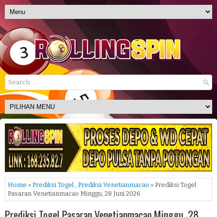
Home
»
Prediksi Togel
,
Prediksi Venetianmacao
» Prediksi Togel
Pasaran Venetianmacao Minggu, 28 Juni 2026
Prediksi Togel Pasaran Venetianmacao Minggu, 28