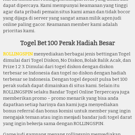
dapat dipercaya. Kami mempunyai keamanan yang tinggi
agar data pribadi pemain situs kami aman dan tidak bocor
yang dijaga di server yang sangat aman milik agen
judi
online
paling gacor. Keamanan member kami adalah
prioritas kami.
Togel Bet 100 Perak Hadiah Besar
ROLLINGSPIN
menyediakan berbagai jenis bettingan Togel
dimulai dari Togel Diskon, No Diskon, Bolak Balik Acak, dan
Prize 1 2 3. Dimulai dari togel diskon dengan diskon
terbesar se Indonesia dan togel no diskon dengan hadiah
terbesar se Indonesia. Dengan
togel deposit pulsa bet 100
perak
sudah dapat dimainkan di situs kami. Selain itu
ROLLINGSPIN selaku Bandar Togel Online Terpercaya juga
memberikan promo – promo menarik yang bisa anda
dapatkan setiap harinya dan kami juga menyediakan
bonus referral dan bonus komisi untuk member yang ingin
mengajak teman atau ingin menjadi bandar judi togel darat
yang ingin bekerja sama dengan ROLLINGSPIN.
Game judi gampang menang
rollingspin
menyediakan