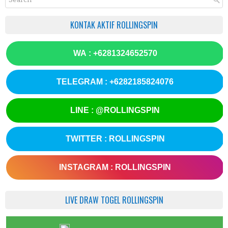
KONTAK AKTIF ROLLINGSPIN
WA : +6281324652570
TELEGRAM : +6282185824076
LINE : @ROLLINGSPIN
TWITTER : ROLLINGSPIN
INSTAGRAM : ROLLINGSPIN
LIVE DRAW TOGEL ROLLINGSPIN