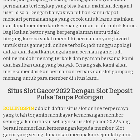
permainan terlengkap yang bisa kamu mainkan dengan 1
user id saja. Dengan banyaknya pilihan kamu dapat
mencari permainan apa yang cocok untuk kamu mainkan
dan dapat memberikan kesenangan dan profit untuk kamu.
Bagi kalian bettor yang berpengalaman tentu tidak
bingung karena sudah memiliki permainan yang favorit
untuk situs
game judi online terbaik
. Jadi tunggu apalagi
daftar dan dapatkan pengalaman bermain game
judi
online mudah menang
terbaik dan nyaman bersama kami
dan hasilkan uang yang banyak. Tenang saja kami akan
merekomendasikan permainan terbaik dan
slot gampang
menang
untuk para member di situs kami.
Situs Slot Gacor 2022 Dengan Slot Deposit
Pulsa Tanpa Potongan
ROLLINGSPIN
adalah
daftar situs slot online terpercaya
yang telah terjamin membayar kemenangan member
sehingga kami diakui sebagai
situs slot gacor 2022
yang
berani memerikan kemenangan kepada member. Slot
gacor yang sering dimainkan merupakan sejumlah game