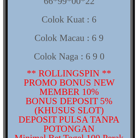
66*99*00*22
Colok Kuat : 6
Colok Macau : 6 9
Colok Naga : 6 9 0
** ROLLINGSPIN **
PROMO BONUS NEW
MEMBER 10%
BONUS DEPOSIT 5%
(KHUSUS SLOT)
DEPOSIT PULSA TANPA
POTONGAN
Minimal Bet Togel 100 Perak