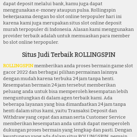
dapat deposit melalui bank, kamu juga dapat
menggunakan e-money ataupun pulsa. Rollingspin
bekerjasama dengan bo slot online terpopuler hari ini
karena kami juga merupakan situs slot online deposit
murah terpopuler di Indonesia. Alasan kami menggunakan
provider terbaik adalah untuk memuaskan para member
bo slot online terpopuler
.
Situs Judi Terbaik ROLLINGSPIN
ROLLINGSPIN
memberikan anda proses bermain game
slot
gacor 2022
dan berbagai pilihan permainan lainnya
dengan mudah karena terbuka 24 jam tanpa henti.
Kesempatan bermain 24 jam tersebut memberikan
peluang anda untuk bisa memperoleh kesempatan lebih
menguntungkan di dalam agen terbaik kami. Ada
beberapa layanan yang bisa dimanfaatkan 24 jam tanpa
henti dalam situs kami, yaitu Transaksi Deposit dan
Withdraw yang cepat dan aman serta Customer Service
memberikan kesempatan anda untuk dapat memperoleh
dukungan proses bermain yang lengkap dan pasti. Dengan
keuntungan yang ada dalam situs ROLLINGSPIN, pemain