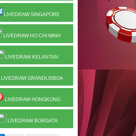
LIVEDRAW SINGAPORE
LIVEDRAW HO CHI MINH
LIVEDRAW KELANTAN
LIVEDRAW GRANDLISBOA
LIVEDRAW HONGKONG
LIVEDRAW BORGATA