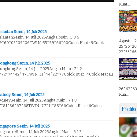
Kuat...
lantan Senin, 14 Juli 2025
lantanSenin, 14 Juli 2025Angka Main : 5 9 6
Agustus 2
*60*05*09*06TWIN :55*99*66*00Colok Kuat : 9Colok
25*26*20
22*55*66*
ongkong Senin, 14 Juli 2025
ongkongSenin, 14 Juli 2025Angka Main : 7 1 2
*72*74*42*47TWIN :11*44*22*77Colok Kuat : 4Colok Macau
26*62*63
Kua...
ydney Senin, 14 Juli 2025
ydneySenin, 14 Juli 2025Angka Main : 7 1 8
*81*86*67*68TWIN :77*11*88*66Colok Kuat : 6Colok
Prediks
ngapore Senin, 14 Juli 2025
ingaporeSenin, 14 Juli 2025Angka Main : 6 1 3