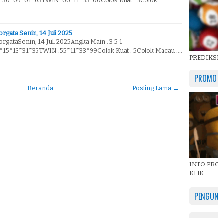
*30*06*01*03TWIN :66*11*33*00Colok Kuat : 3Colok
rgata Senin, 14 Juli 2025
rgataSenin, 14 Juli 2025Angka Main : 3 5 1
15*13*31*35TWIN :55*11*33*99Colok Kuat : 5Colok Macau :…
PREDIKS
PROMO 
Beranda
Posting Lama →
INFO PR
KLIK
PENGUN