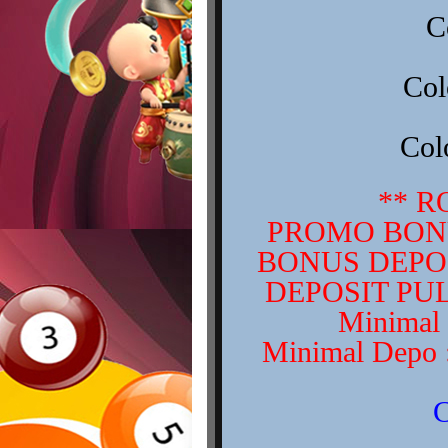
C
Col
Col
** R
PROMO BON
BONUS DEPOS
DEPOSIT PU
Minimal 
Minimal Depo :
C