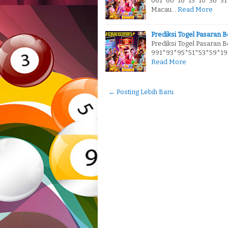
061*60*16*13*10*36*31
Macau…
Read More
Prediksi Togel Pasaran Bo
Prediksi Togel Pasaran Bo
991*93*95*51*53*59*19*
Read More
← Posting Lebih Baru