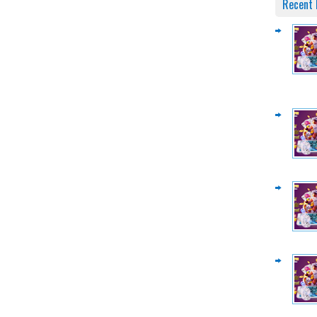
Recent 