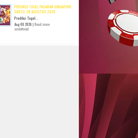
PREDIKSI TOGEL PASARAN SINGAPORE
SABTU, 08 AGUSTUS 2026
Prediksi Togel...
Aug 08 2026 |
Read more
undefined