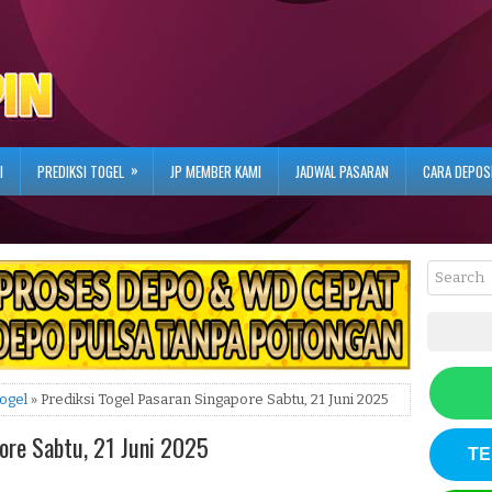
»
I
PREDIKSI TOGEL
JP MEMBER KAMI
JADWAL PASARAN
CARA DEPOSI
Togel
» Prediksi Togel Pasaran Singapore Sabtu, 21 Juni 2025
ore Sabtu, 21 Juni 2025
TE