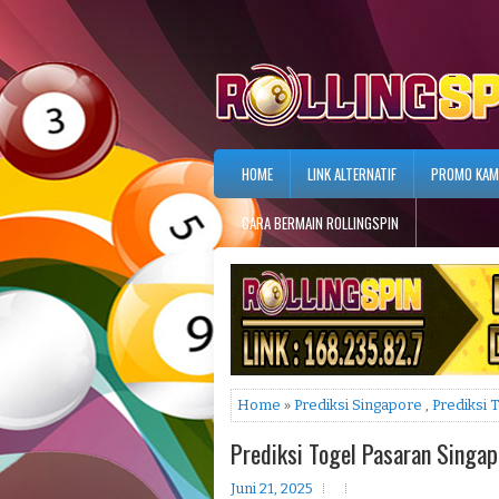
HOME
LINK ALTERNATIF
PROMO KAM
CARA BERMAIN ROLLINGSPIN
Home
»
Prediksi Singapore
,
Prediksi 
Prediksi Togel Pasaran Singap
Juni 21, 2025