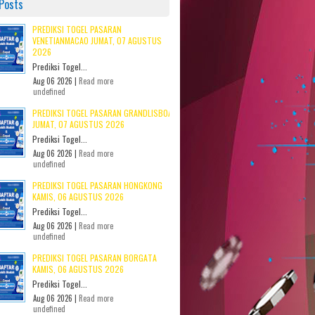
Posts
PREDIKSI TOGEL PASARAN
VENETIANMACAO JUMAT, 07 AGUSTUS
2026
Prediksi Togel...
Aug 06 2026 |
Read more
undefined
PREDIKSI TOGEL PASARAN GRANDLISBOA
JUMAT, 07 AGUSTUS 2026
Prediksi Togel...
Aug 06 2026 |
Read more
undefined
PREDIKSI TOGEL PASARAN HONGKONG
KAMIS, 06 AGUSTUS 2026
Prediksi Togel...
Aug 06 2026 |
Read more
undefined
PREDIKSI TOGEL PASARAN BORGATA
KAMIS, 06 AGUSTUS 2026
Prediksi Togel...
Aug 06 2026 |
Read more
undefined