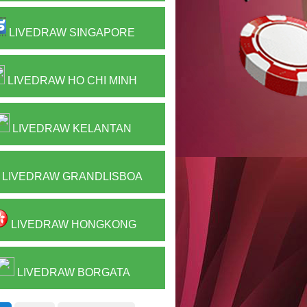
LIVEDRAW SINGAPORE
LIVEDRAW HO CHI MINH
LIVEDRAW KELANTAN
LIVEDRAW GRANDLISBOA
LIVEDRAW HONGKONG
LIVEDRAW BORGATA