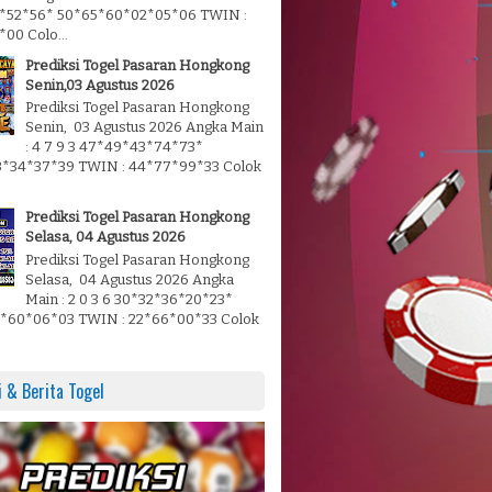
*52*56* 50*65*60*02*05*06 TWIN :
00 Colo...
Prediksi Togel Pasaran Hongkong
Senin,03 Agustus 2026
Prediksi Togel Pasaran Hongkong
Senin, 03 Agustus 2026 Angka Main
: 4 7 9 3 47*49*43*74*73*
*34*37*39 TWIN : 44*77*99*33 Colok
Prediksi Togel Pasaran Hongkong
Selasa, 04 Agustus 2026
Prediksi Togel Pasaran Hongkong
Selasa, 04 Agustus 2026 Angka
Main : 2 0 3 6 30*32*36*20*23*
*60*06*03 TWIN : 22*66*00*33 Colok
i & Berita Togel