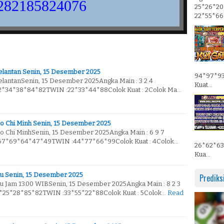
282185824076
25*26*20
22*55*66*
Kelantan Senin, 15 Desember 2025
94*97*93
KelantanSenin, 15 Desember 2025Angka Main : 3 2 4
Kuat...
*34*38*84*82TWIN :22*33*44*88Colok Kuat : 2Colok Ma…
Ho Chi Minh Senin, 15 Desember 2025
Ho Chi MinhSenin, 15 Desember 2025Angka Main : 6 9 7
7*69*64*47*49TWIN :44*77*66*99Colok Kuat : 4Colok…
26*62*63
Kua...
au Senin, 15 Desember 2025
Prediks
au Jam 13.00 WIBSenin, 15 Desember 2025Angka Main : 8 2 3
*25*28*85*82TWIN :33*55*22*88Colok Kuat : 5Colok…
Read