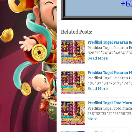
+
6
Related Posts:
Prediksi Togel Pasaran 
Prediksi Togel Pasaran 
828*23*24*42*48*43*32
Read More
Prediksi Togel Pasaran 
Prediksi Togel Pasaran 
496*97*94*76*79*74*6
Read More
Prediksi Togel Toto Mac
Prediksi Togel Toto Mac
538*32*35*52*53*58*23
More