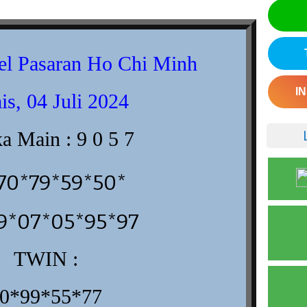
gel Pasaran Ho Chi Minh
I
s, 04 Juli 2024
a Main : 9 0 5 7
70*79*59*50*
9*07*05*95*97
TWIN :
0*99*55*77