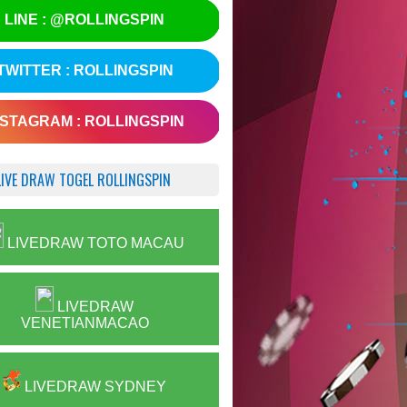
LINE : @ROLLINGSPIN
TWITTER : ROLLINGSPIN
NSTAGRAM : ROLLINGSPIN
LIVE DRAW TOGEL ROLLINGSPIN
LIVEDRAW TOTO MACAU
LIVEDRAW
VENETIANMACAO
LIVEDRAW SYDNEY