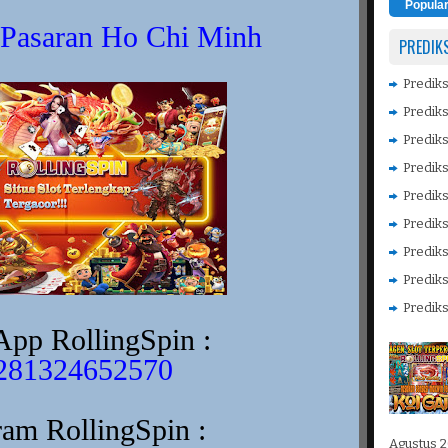
Popula
 Pasaran Ho Chi Minh
PREDIKS
Prediks
Prediks
Prediks
Predik
Prediks
Prediks
Predik
Prediks
Predik
pp RollingSpin :
281324652570
ram RollingSpin :
Agustus 2