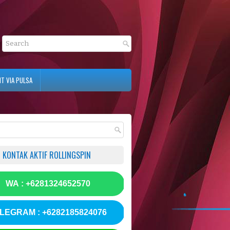
T VIA PULSA
KONTAK AKTIF ROLLINGSPIN
WA : +6281324652570
LEGRAM : +6282185824076