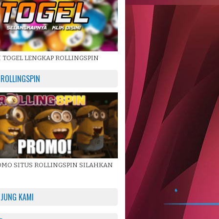
I TOGEL LENGKAP ROLLINGSPIN
ROLLINGSPIN
OMO SITUS ROLLINGSPIN SILAHKAN
JUNG KAMI