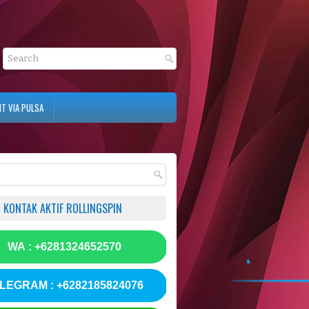
T VIA PULSA
KONTAK AKTIF ROLLINGSPIN
WA : +6281324652570
LEGRAM : +6282185824076