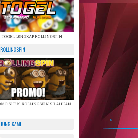
I TOGEL LENGKAP ROLLINGSPIN
ROLLINGSPIN
OMO SITUS ROLLINGSPIN SILAHKAN
JUNG KAMI