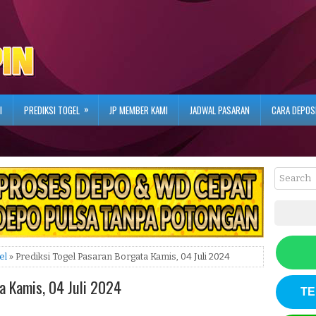
»
I
PREDIKSI TOGEL
JP MEMBER KAMI
JADWAL PASARAN
CARA DEPOSI
el
» Prediksi Togel Pasaran Borgata Kamis, 04 Juli 2024
a Kamis, 04 Juli 2024
TE