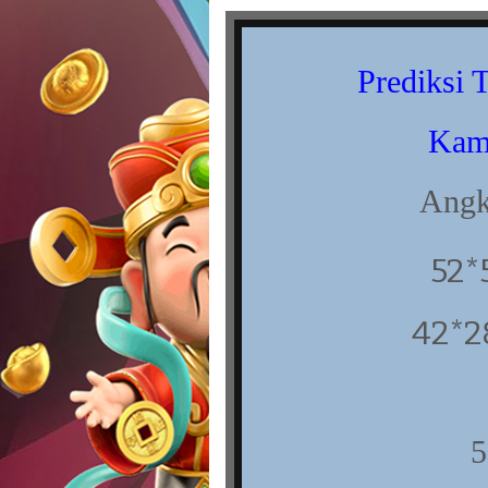
Prediksi 
Kami
Angk
52*
42*2
5