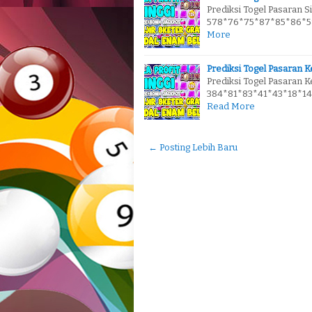
Prediksi Togel Pasaran S
578*76*75*87*85*86*58
More
Prediksi Togel Pasaran K
Prediksi Togel Pasaran K
384*81*83*41*43*18*14
Read More
← Posting Lebih Baru