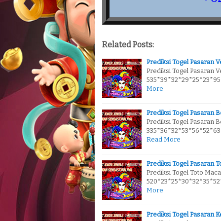
Related Posts:
Prediksi Togel Pasaran 
Prediksi Togel Pasaran 
535*39*32*29*25*23*95
More
Prediksi Togel Pasaran 
Prediksi Togel Pasaran 
335*36*32*53*56*52*63
Read More
Prediksi Togel Pasaran 
Prediksi Togel Toto Mac
520*23*25*30*32*35*52
More
Prediksi Togel Pasaran 