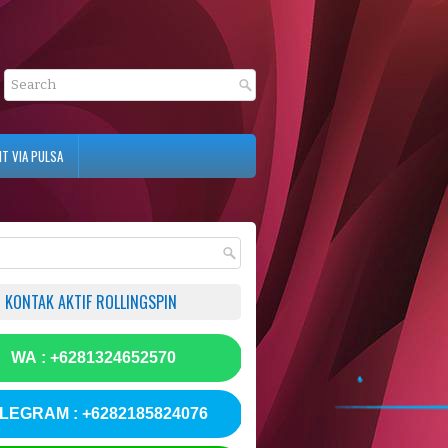
T VIA PULSA
KONTAK AKTIF ROLLINGSPIN
WA : +6281324652570
LEGRAM : +6282185824076