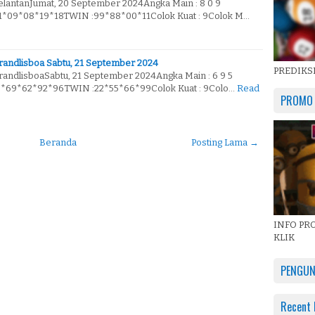
KelantanJumat, 20 September 2024Angka Main : 8 0 9
*09*08*19*18TWIN :99*88*00*11Colok Kuat : 9Colok M…
Grandlisboa Sabtu, 21 September 2024
PREDIKS
GrandlisboaSabtu, 21 September 2024Angka Main : 6 9 5
*69*62*92*96TWIN :22*55*66*99Colok Kuat : 9Colo…
Read
PROMO 
Beranda
Posting Lama →
INFO PR
KLIK
PENGUN
Recent 