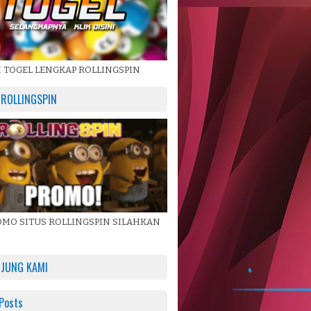
I TOGEL LENGKAP ROLLINGSPIN
ROLLINGSPIN
OMO SITUS ROLLINGSPIN SILAHKAN
JUNG KAMI
Posts