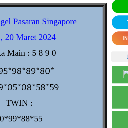
ogel Pasaran Singapore
, 20 Maret 2024
I
a Main : 5 8 9 0
95*98*89*80*
9*05*08*58*59
TWIN :
0*99*88*55