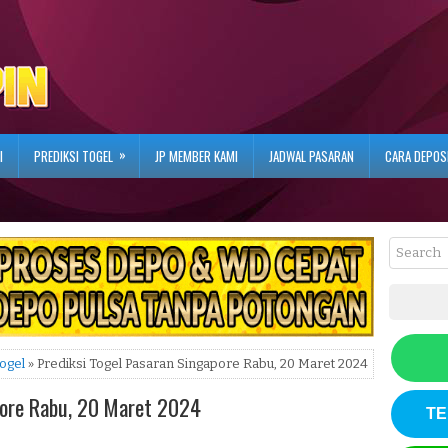
»
I
PREDIKSI TOGEL
JP MEMBER KAMI
JADWAL PASARAN
CARA DEPOSI
Togel
» Prediksi Togel Pasaran Singapore Rabu, 20 Maret 2024
pore Rabu, 20 Maret 2024
TE