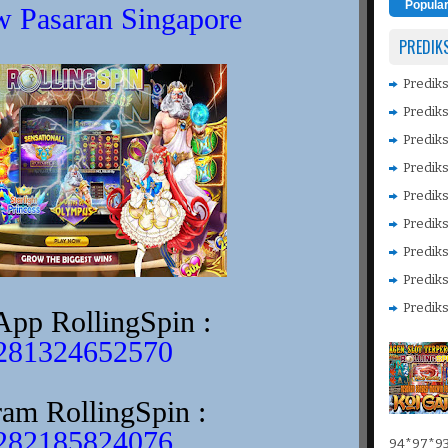
Popula
w Pasaran Singapore
PREDIKS
Prediks
Prediks
Prediks
Predik
Prediks
Prediks
Predik
Prediks
Predik
pp RollingSpin :
281324652570
ram RollingSpin :
282185824076
94*97*93