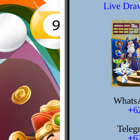
Live Dra
WhatsA
+
6
Teleg
+
6