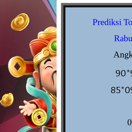
Prediksi T
Rabu
Angk
90*
85*0
0