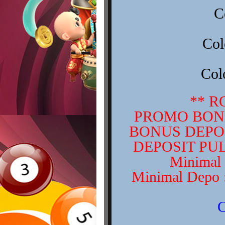
C
Col
Col
** R
PROMO BON
BONUS DEPOS
DEPOSIT PU
Minimal 
Minimal Depo :
C