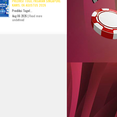
PREDIKSI TOGEL PASARAN SINGAPORE
KAMIS, 06 AGUSTUS 2026
Prediksi Togel...
Aug 06 2026 |
Read more
undefined