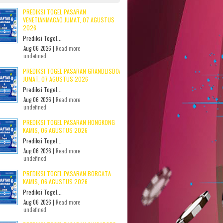
PREDIKSI TOGEL PASARAN
VENETIANMACAO JUMAT, 07 AGUSTUS
2026
Prediksi Togel...
Aug 06 2026 |
Read more
undefined
PREDIKSI TOGEL PASARAN GRANDLISBOA
JUMAT, 07 AGUSTUS 2026
Prediksi Togel...
Aug 06 2026 |
Read more
undefined
PREDIKSI TOGEL PASARAN HONGKONG
KAMIS, 06 AGUSTUS 2026
Prediksi Togel...
Aug 06 2026 |
Read more
undefined
PREDIKSI TOGEL PASARAN BORGATA
KAMIS, 06 AGUSTUS 2026
Prediksi Togel...
Aug 06 2026 |
Read more
undefined