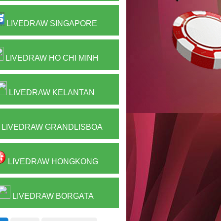
LIVEDRAW SINGAPORE
LIVEDRAW HO CHI MINH
LIVEDRAW KELANTAN
LIVEDRAW GRANDLISBOA
LIVEDRAW HONGKONG
LIVEDRAW BORGATA