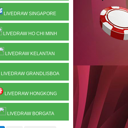
LIVEDRAW SINGAPORE
LIVEDRAW HO CHI MINH
LIVEDRAW KELANTAN
LIVEDRAW GRANDLISBOA
LIVEDRAW HONGKONG
LIVEDRAW BORGATA