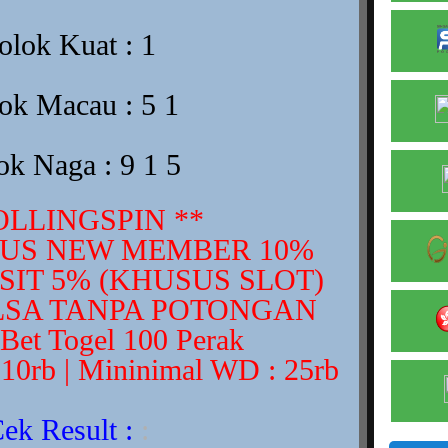
olok Kuat : 1
ok Macau : 5 1
ok Naga : 9 1 5
OLLINGSPIN **
US NEW MEMBER 10%
IT 5% (KHUSUS SLOT)
LSA TANPA POTONGAN
Bet Togel 100 Perak
10rb | Mininimal WD : 25rb
ek Result :
: