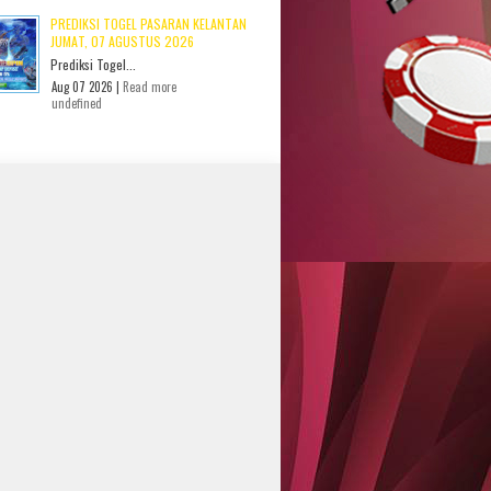
PREDIKSI TOGEL PASARAN KELANTAN
JUMAT, 07 AGUSTUS 2026
Prediksi Togel...
Aug 07 2026 |
Read more
undefined