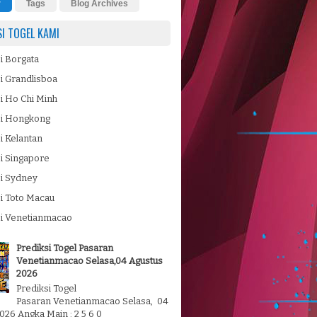
r
Tags
Blog Archives
I TOGEL KAMI
i Borgata
i Grandlisboa
i Ho Chi Minh
si Hongkong
i Kelantan
i Singapore
si Sydney
i Toto Macau
si Venetianmacao
Prediksi Togel Pasaran
Venetianmacao Selasa,04 Agustus
2026
Prediksi Togel
Pasaran Venetianmacao Selasa, 04
026 Angka Main : 2 5 6 0