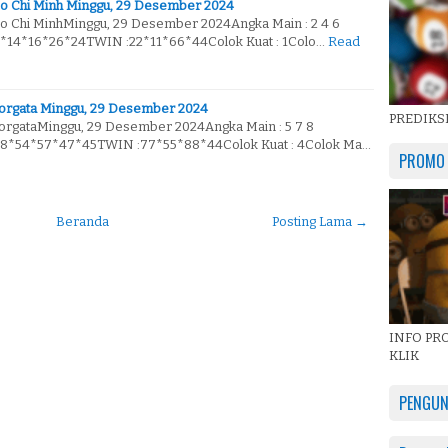
Ho Chi Minh Minggu, 29 Desember 2024
Ho Chi MinhMinggu, 29 Desember 2024Angka Main : 2 4 6
*14*16*26*24TWIN :22*11*66*44Colok Kuat : 1Colo…
Read
Borgata Minggu, 29 Desember 2024
PREDIKS
BorgataMinggu, 29 Desember 2024Angka Main : 5 7 8
*54*57*47*45TWIN :77*55*88*44Colok Kuat : 4Colok Ma…
PROMO 
Beranda
Posting Lama →
INFO PR
KLIK
PENGUN