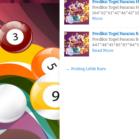
Prediksi Togel Pasaran 
Prediksi Togel Pasaran 
164*62*61*41*46*42*12
More
Prediksi Togel Pasaran 
Prediksi Togel Pasaran 
447*48*45*85*87*84*58
Read More
← Posting Lebih Baru