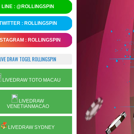
LINE : @ROLLINGSPIN
TWITTER : ROLLINGSPIN
NSTAGRAM : ROLLINGSPIN
LIVE DRAW TOGEL ROLLINGSPIN
LIVEDRAW TOTO MACAU
LIVEDRAW
VENETIANMACAO
LIVEDRAW SYDNEY