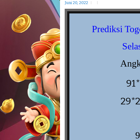
Juni 20, 2022
Prediksi To
Sela
Angk
91
29*2
9