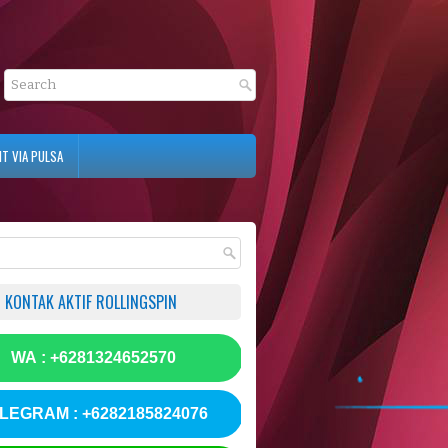
T VIA PULSA
KONTAK AKTIF ROLLINGSPIN
WA : +6281324652570
LEGRAM : +6282185824076